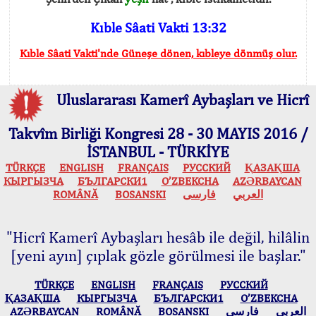
Kıble Sâati Vakti 13:32
Kıble Sâati Vakti'nde Güneşe dönen, kıbleye dönmüş olur.
Uluslararası Kamerî Aybaşları ve Hicrî
Takvîm Birliği Kongresi 28 - 30 MAYIS 2016 /
İSTANBUL - TÜRKİYE
TÜRKÇE
ENGLISH
FRANÇAIS
РУССКИЙ
ҚАЗАҚША
КЫPГЫЗЧA
БЪЛГАРСКИ1
O’ZBEKCHA
AZӘRBAYCAN
ROMÂNĂ
BOSANSKI
فارسی
العربي
"Hicrî Kamerî Aybaşları hesâb ile değil, hilâlin
[yeni ayın] çıplak gözle görülmesi ile başlar."
TÜRKÇE
ENGLISH
FRANÇAIS
РУССКИЙ
ҚАЗАҚША
КЫPГЫЗЧA
БЪЛГАРСКИ1
O’ZBEKCHA
AZӘRBAYCAN
ROMÂNĂ
BOSANSKI
فارسی
العربي