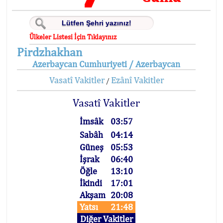
Ülkeler Listesi İçin Tıklayınız
Pirdzhakhan
Azerbaycan Cumhuriyeti / Azerbaycan
Vasatî Vakitler
Ezânî Vakitler
/
Vasatî Vakitler
İmsâk
03:57
Sabâh
04:14
Güneş
05:53
İşrak
06:40
Öğle
13:10
İkindi
17:01
Akşam
20:08
Yatsı
21:48
Diğer Vakitler