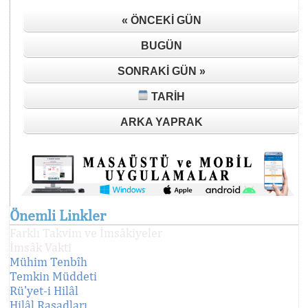
« ÖNCEKI GÜN
BUGÜN
SONRAKI GÜN »
TARIH
ARKA YAPRAK
Önemli Linkler
Farklı Takvim ve İmsâkiyeler
İmsâk Vakti
Mühim Tenbîh
Temkin Müddeti
Rü'yet-i Hilâl
Hilâl Rasadları