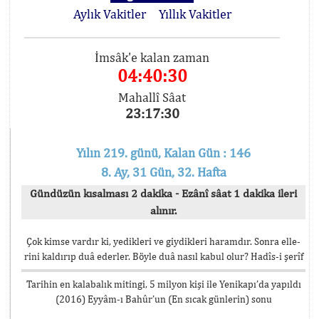
Aylık Vakitler
Yıllık Vakitler
İmsâk'e kalan zaman
04:40:29
Mahallî Sâat
23:17:31
Yılın 219. günü, Kalan Gün : 146
8. Ay, 31 Gün, 32. Hafta
Gündüzün kısalması 2 dakika - Ezânî sâat 1 dakika ileri
alınır.
Çok kimse vardır ki, yedikleri ve giydikleri haramdır. Sonra elle-
rini kaldırıp duâ ederler. Böyle duâ nasıl kabul olur? Hadîs-i şerîf
Tarihin en kalabalık mitingi, 5 milyon kişi ile Yenikapı’da yapıldı
(2016) Eyyâm-ı Bahûr’un (En sıcak günlerin) sonu