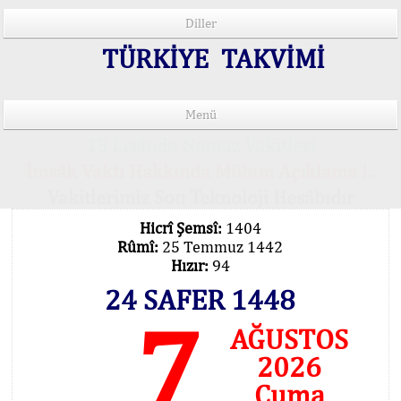
Diller
TÜRKİYE TAKVİMİ
Menü
15 Lisânda Namaz Vakitleri
İmsâk Vakti Hakkında Mühim Açıklama !..
Vakitlerimiz Son Teknoloji Hesâbıdır
Hicrî Şemsî:
1404
Rûmî:
25 Temmuz 1442
Hızır:
94
24 SAFER 1448
7
AĞUSTOS
2026
Cuma