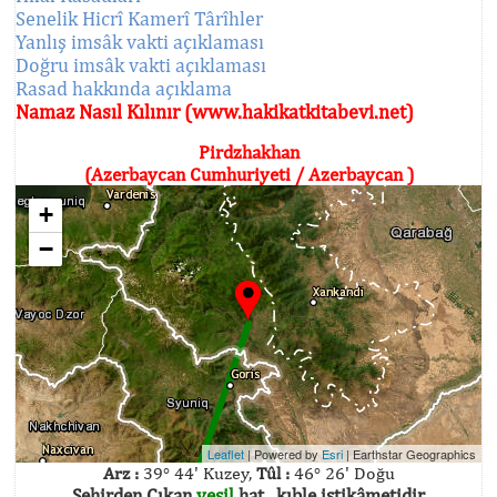
Senelik Hicrî Kamerî Târîhler
Yanlış imsâk vakti açıklaması
Doğru imsâk vakti açıklaması
Rasad hakkında açıklama
Namaz Nasıl Kılınır (www.hakikatkitabevi.net)
Pirdzhakhan
(Azerbaycan Cumhuriyeti / Azerbaycan )
+
−
Leaflet
| Powered by
Esri
|
Earthstar Geographics
Arz :
39° 44' Kuzey,
Tûl :
46° 26' Doğu
Şehirden Çıkan
yeşil
hat , kıble istikâmetidir.