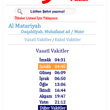
Ülkeler Listesi İçin Tıklayınız
Al Matariyah
Daqahliyah, Muhafazat ad / Mısır
Vasatî Vakitler
Ezânî Vakitler
/
Vasatî Vakitler
İmsâk
04:31
Sabâh
04:45
Güneş
06:09
İşrak
06:50
Öğle
13:06
İkindi
16:44
Akşam
19:47
Yatsı
21:12
Diğer Vakitler