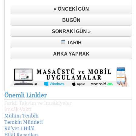
« ÖNCEKI GÜN
BUGÜN
SONRAKI GÜN »
TARIH
ARKA YAPRAK
Önemli Linkler
Farklı Takvim ve İmsâkiyeler
İmsâk Vakti
Mühim Tenbîh
Temkin Müddeti
Rü'yet-i Hilâl
Hilâl Rasadları