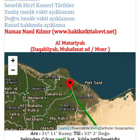
Senelik Hicrî Kamerî Târîhler
Yanlış imsâk vakti açıklaması
Doğru imsâk vakti açıklaması
Rasad hakkında açıklama
Namaz Nasıl Kılınır (www.hakikatkitabevi.net)
Al Matariyah
(Daqahliyah, Muhafazat ad / Mısır )
+
−
Leaflet
| Powered by
Esri
|
Earthstar Geographics
Arz :
31° 11' Kuzey,
Tûl :
32° 2' Doğu
Şehirden Çıkan
yeşil
hat , kıble istikâmetidir.