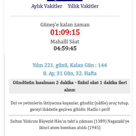
Aylık Vakitler
Yıllık Vakitler
Güneş'e kalan zaman
01:09:15
Mahallî Sâat
04:59:45
Yılın 221. günü, Kalan Gün : 144
8. Ay, 31 Gün, 32. Hafta
Gündüzün kısalması 2 dakika - Ezânî sâat 1 dakika ileri
alınır.
Dul ve yetimlerin ihtiyacına koşanlar, gündüz (nâfile) oruç tutup,
geceyi ibâdetle geçiren gibidir. Hadîs-i şerîf
Sultan Yıldırım Bâyezid Hân’ın taht’a çıkması (1389) Nagazaki’ye
ikinci atom bombası atıldı (1945)