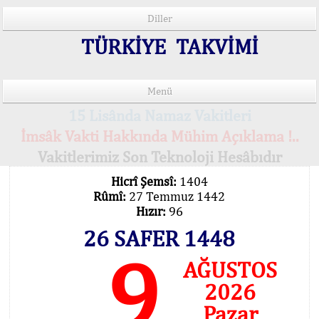
Diller
TÜRKİYE TAKVİMİ
Menü
15 Lisânda Namaz Vakitleri
İmsâk Vakti Hakkında Mühim Açıklama !..
Vakitlerimiz Son Teknoloji Hesâbıdır
Hicrî Şemsî:
1404
Rûmî:
27 Temmuz 1442
Hızır:
96
26 SAFER 1448
9
AĞUSTOS
2026
Pazar