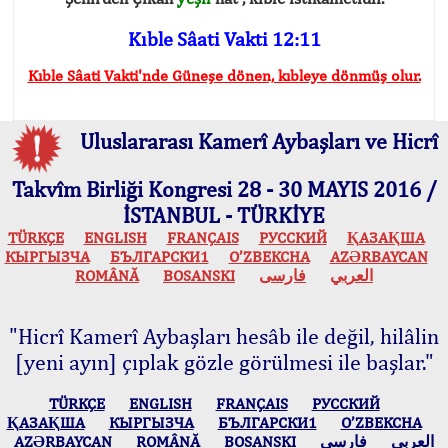
Kıble Sâati Vakti 12:11
Kıble Sâati Vakti'nde Güneşe dönen, kıbleye dönmüş olur.
Uluslararası Kamerî Aybaşları ve Hicrî
Takvîm Birliği Kongresi 28 - 30 MAYIS 2016 /
İSTANBUL - TÜRKİYE
TÜRKÇE
ENGLISH
FRANÇAIS
РУССКИЙ
ҚАЗАҚША
КЫPГЫЗЧA
БЪЛГАРСКИ1
O’ZBEKCHA
AZӘRBAYCAN
ROMÂNĂ
BOSANSKI
فارسی
العربي
"Hicrî Kamerî Aybaşları hesâb ile değil, hilâlin
[yeni ayın] çıplak gözle görülmesi ile başlar."
TÜRKÇE
ENGLISH
FRANÇAIS
РУССКИЙ
ҚАЗАҚША
КЫPГЫЗЧA
БЪЛГАРСКИ1
O’ZBEKCHA
AZӘRBAYCAN
ROMÂNĂ
BOSANSKI
فارسی
العربي