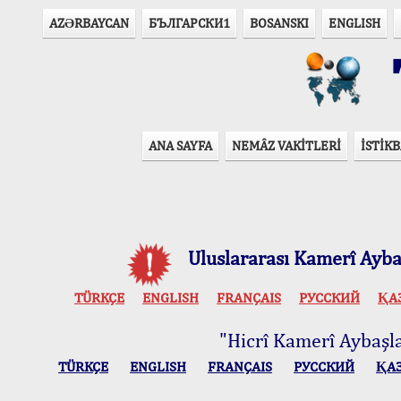
AZӘRBAYCAN
БЪЛГАРСКИ1
BOSANSKI
ENGLISH
T
ANA SAYFA
NEMÂZ VAKİTLERİ
İSTİKB
Uluslararası Kamerî Aybaş
TÜRKÇE
ENGLISH
FRANÇAIS
РУССКИЙ
ҚА
"Hicrî Kamerî Aybaşlar
TÜRKÇE
ENGLISH
FRANÇAIS
РУССКИЙ
ҚА