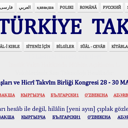
فارسی
العربي
қазақша
POLSKI
ROMÂNĂ
РУССКИЙ
ÜRKİYE TAK
ÂL-İ KIBLE
SİTENİZ İÇİN
BİLGİLER
SÜÂL - CEVÂB
KİTÂBLA
15 Lisânda Namaz Vakitleri
İmsâk Vakti Hakkında Mühim Açıklama !..
Vakitlerimiz Son Teknoloji Hesâbıdır
ları ve Hicrî Takvîm Birliği Kongresi 28 - 30
ЗАҚША
КЫPГЫЗЧA
БЪЛГАРСКИ1
O’ZBEKCHA
AZӘRB
ı hesâb ile değil, hilâlin [yeni ayın] çıplak gözle
ЗАҚША
КЫPГЫЗЧA
БЪЛГАРСКИ1
O’ZBEKCHA
AZӘ