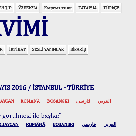
SHQIP
ЎЗБЕКЧА
Кыргыз тили
ТАТАРЧА
TÜRKÇE
VİMİ
R
İRTİBAT
SESLİ YAYINLAR
SİPARİŞ
 MAYIS 2016 / İSTANBUL - TÜRKİYE
AYCAN
ROMÂNĂ
BOSANSKI
فارسی
العربي
 görülmesi ile başlar."
RBAYCAN
ROMÂNĂ
BOSANSKI
فارسی
العربي