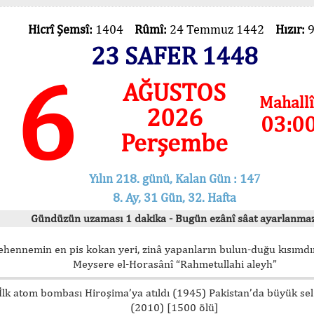
Hicrî Şemsî:
1404
Rûmî:
24 Temmuz 1442
Hızır:
23 SAFER 1448
6
AĞUSTOS
Mahallî
2026
03:0
Perşembe
Yılın 218. günü, Kalan Gün : 147
8. Ay, 31 Gün, 32. Hafta
Gündüzün uzaması 1 dakika - Bugün ezânî sâat ayarlanmaz
ehennemin en pis kokan yeri, zinâ yapanların bulun-duğu kısımdır
Meysere el-Horasânî “Rahmetullahi aleyh”
İlk atom bombası Hiroşima’ya atıldı (1945) Pakistan’da büyük sel
(2010) [1500 ölü]