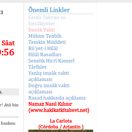
Önemli Linkler
93
Farklı Takvim ve
İmsâkiyeler
İmsâk Vakti
Mühim Tenbîh
 Sâat
Temkin Müddeti
Rü'yet-i Hilâl
0:56
Hilâl Rasadları
Senelik Hicrî Kamerî
Târîhler
Yanlış imsâk vakti
açıklaması
Doğru imsâk vakti
açıklaması
.
Rasad hakkında açıklama
Namaz Nasıl Kılınır
! Atâ bin
(www.hakikatkitabevi.net)
La Carlota
 baskını
(Córdoba / Arjantin )