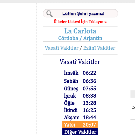
Ülkeler Listesi İçin Tıklayınız
La Carlota
Córdoba / Arjantin
Vasatî Vakitler
Ezânî Vakitler
/
Vasatî Vakitler
İmsâk
06:22
Sabâh
06:36
Güneş
07:55
İşrak
08:38
Öğle
13:28
C
İkindi
16:25
Akşam
18:44
Yatsı
20:07
Diğer Vakitler