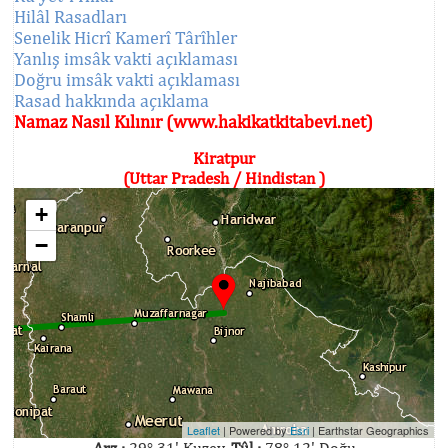
Hilâl Rasadları
Senelik Hicrî Kamerî Târîhler
Yanlış imsâk vakti açıklaması
Doğru imsâk vakti açıklaması
Rasad hakkında açıklama
Namaz Nasıl Kılınır (www.hakikatkitabevi.net)
Kiratpur
(Uttar Pradesh / Hindistan )
+
−
Leaflet
| Powered by
Esri
|
Earthstar Geographics
Arz :
29° 31' Kuzey,
Tûl :
78° 12' Doğu