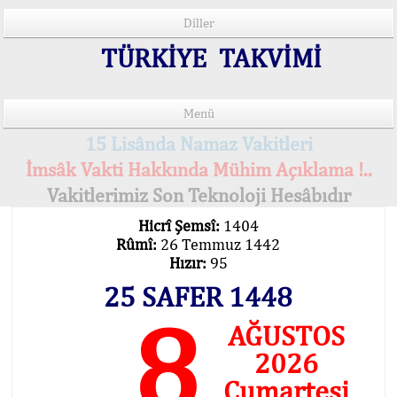
Diller
TÜRKİYE TAKVİMİ
Menü
15 Lisânda Namaz Vakitleri
İmsâk Vakti Hakkında Mühim Açıklama !..
Vakitlerimiz Son Teknoloji Hesâbıdır
Hicrî Şemsî:
1404
Rûmî:
26 Temmuz 1442
Hızır:
95
25 SAFER 1448
8
AĞUSTOS
2026
Cumartesi