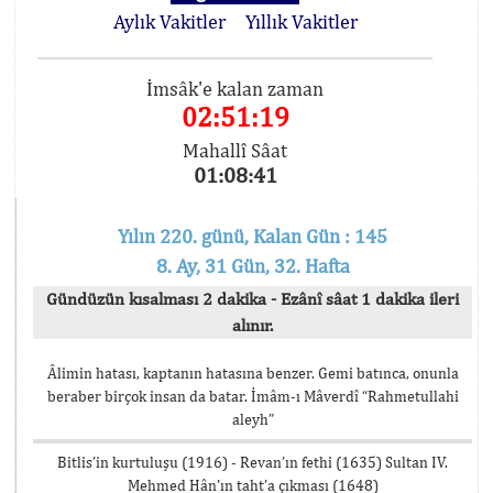
Aylık Vakitler
Yıllık Vakitler
İmsâk'e kalan zaman
02:51:19
Mahallî Sâat
01:08:41
Yılın 220. günü, Kalan Gün : 145
8. Ay, 31 Gün, 32. Hafta
Gündüzün kısalması 2 dakika - Ezânî sâat 1 dakika ileri
alınır.
Âlimin hatası, kaptanın hatasına benzer. Gemi batınca, onunla
beraber birçok insan da batar. İmâm-ı Mâverdî “Rahmetullahi
aleyh”
Bitlis’in kurtuluşu (1916) - Revan’ın fethi (1635) Sultan IV.
Mehmed Hân’ın taht’a çıkması (1648)