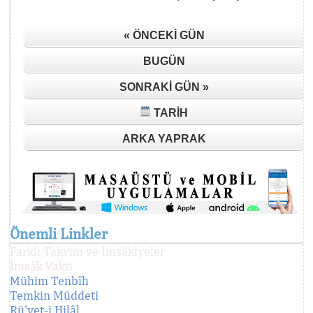
« ÖNCEKI GÜN
BUGÜN
SONRAKI GÜN »
TARIH
ARKA YAPRAK
Önemli Linkler
Farklı Takvim ve İmsâkiyeler
İmsâk Vakti
Mühim Tenbîh
Temkin Müddeti
Rü'yet-i Hilâl