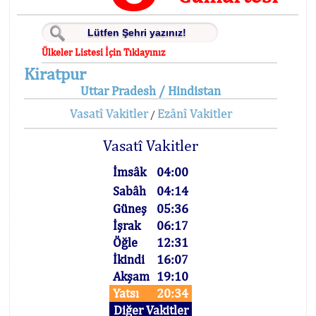
Ülkeler Listesi İçin Tıklayınız
Kiratpur
Uttar Pradesh / Hindistan
Vasatî Vakitler
Ezânî Vakitler
/
Vasatî Vakitler
İmsâk
04:00
Sabâh
04:14
Güneş
05:36
İşrak
06:17
Öğle
12:31
İkindi
16:07
Akşam
19:10
Yatsı
20:34
Diğer Vakitler