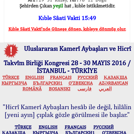
Şehirden Çıkan
yeşil
hat , kıble istikâmetidir.
Kıble Sâati Vakti 15:49
Kıble Sâati Vakti'nde Güneşe dönen, kıbleye dönmüş olur.
Uluslararası Kamerî Aybaşları ve Hicrî
Takvîm Birliği Kongresi 28 - 30 MAYIS 2016 /
İSTANBUL - TÜRKİYE
TÜRKÇE
ENGLISH
FRANÇAIS
РУССКИЙ
ҚАЗАҚША
КЫPГЫЗЧA
БЪЛГАРСКИ1
O’ZBEKCHA
AZӘRBAYCAN
ROMÂNĂ
BOSANSKI
فارسی
العربي
"Hicrî Kamerî Aybaşları hesâb ile değil, hilâlin
[yeni ayın] çıplak gözle görülmesi ile başlar."
TÜRKÇE
ENGLISH
FRANÇAIS
РУССКИЙ
ҚАЗАҚША
КЫPГЫЗЧA
БЪЛГАРСКИ1
O’ZBEKCHA