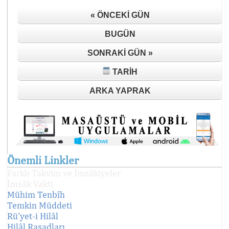
« ÖNCEKI GÜN
BUGÜN
SONRAKI GÜN »
TARIH
ARKA YAPRAK
Önemli Linkler
Farklı Takvim ve İmsâkiyeler
İmsâk Vakti
Mühim Tenbîh
Temkin Müddeti
Rü'yet-i Hilâl
Hilâl Rasadları