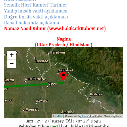
Senelik Hicrî Kamerî Târîhler
Yanlış imsâk vakti açıklaması
Doğru imsâk vakti açıklaması
Rasad hakkında açıklama
Namaz Nasıl Kılınır (www.hakikatkitabevi.net)
Nagina
(Uttar Pradesh / Hindistan )
+
−
Leaflet
| Powered by
Esri
|
Earthstar Geographics
Arz :
29° 27' Kuzey,
Tûl :
78° 27' Doğu
Şehirden Çıkan
yeşil
hat , kıble istikâmetidir.