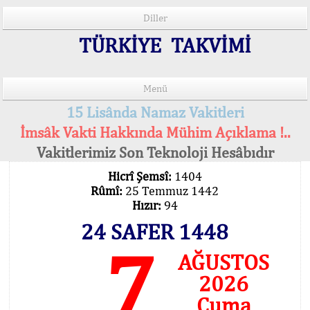
Diller
TÜRKİYE TAKVİMİ
Menü
15 Lisânda Namaz Vakitleri
İmsâk Vakti Hakkında Mühim Açıklama !..
Vakitlerimiz Son Teknoloji Hesâbıdır
Hicrî Şemsî:
1404
Rûmî:
25 Temmuz 1442
Hızır:
94
24 SAFER 1448
7
AĞUSTOS
2026
Cuma