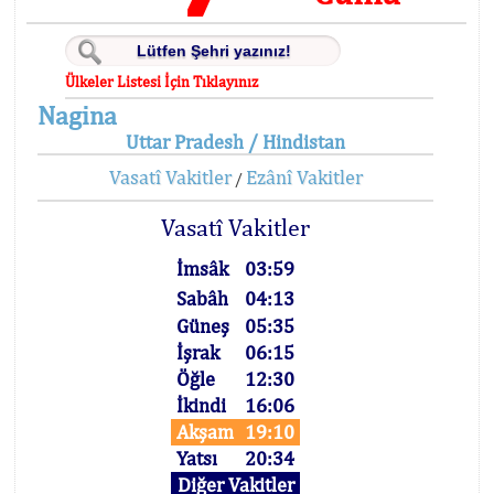
Ülkeler Listesi İçin Tıklayınız
Nagina
Uttar Pradesh / Hindistan
Vasatî Vakitler
Ezânî Vakitler
/
Vasatî Vakitler
İmsâk
03:59
Sabâh
04:13
Güneş
05:35
İşrak
06:15
Öğle
12:30
İkindi
16:06
Akşam
19:10
Yatsı
20:34
Diğer Vakitler