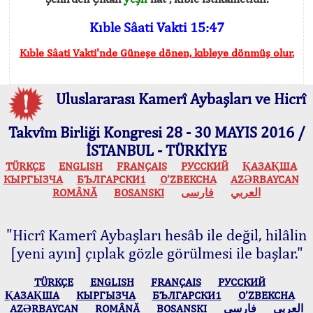
Kıble Sâati Vakti 15:47
Kıble Sâati Vakti'nde Güneşe dönen, kıbleye dönmüş olur.
Uluslararası Kamerî Aybaşları ve Hicrî
Takvîm Birliği Kongresi 28 - 30 MAYIS 2016 /
İSTANBUL - TÜRKİYE
TÜRKÇE
ENGLISH
FRANÇAIS
РУССКИЙ
ҚАЗАҚША
КЫPГЫЗЧA
БЪЛГАРСКИ1
O’ZBEKCHA
AZӘRBAYCAN
ROMÂNĂ
BOSANSKI
فارسی
العربي
"Hicrî Kamerî Aybaşları hesâb ile değil, hilâlin
[yeni ayın] çıplak gözle görülmesi ile başlar."
TÜRKÇE
ENGLISH
FRANÇAIS
РУССКИЙ
ҚАЗАҚША
КЫPГЫЗЧA
БЪЛГАРСКИ1
O’ZBEKCHA
AZӘRBAYCAN
ROMÂNĂ
BOSANSKI
فارسی
العربي