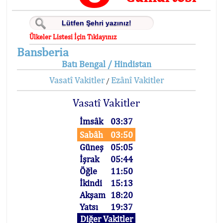
Ülkeler Listesi İçin Tıklayınız
Bansberia
Batı Bengal / Hindistan
Vasatî Vakitler
Ezânî Vakitler
/
Vasatî Vakitler
İmsâk
03:37
Sabâh
03:50
Güneş
05:05
İşrak
05:44
Öğle
11:50
İkindi
15:13
Akşam
18:20
Yatsı
19:37
Diğer Vakitler