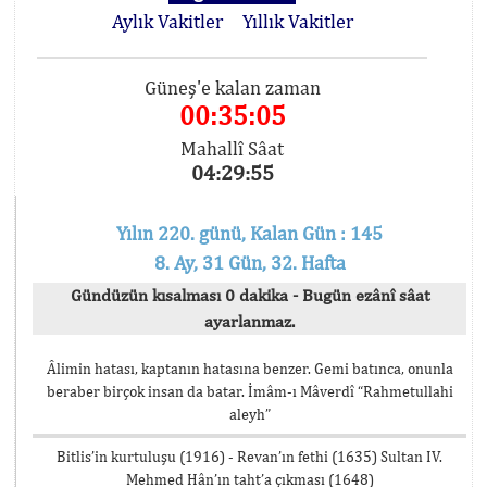
Aylık Vakitler
Yıllık Vakitler
Güneş'e kalan zaman
00:35:05
Mahallî Sâat
04:29:55
Yılın 220. günü, Kalan Gün : 145
8. Ay, 31 Gün, 32. Hafta
Gündüzün kısalması 0 dakika - Bugün ezânî sâat
ayarlanmaz.
Âlimin hatası, kaptanın hatasına benzer. Gemi batınca, onunla
beraber birçok insan da batar. İmâm-ı Mâverdî “Rahmetullahi
aleyh”
Bitlis’in kurtuluşu (1916) - Revan’ın fethi (1635) Sultan IV.
Mehmed Hân’ın taht’a çıkması (1648)