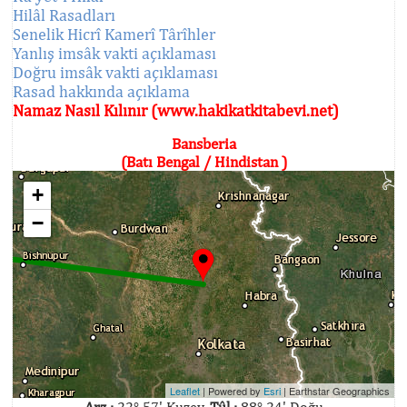
Hilâl Rasadları
Senelik Hicrî Kamerî Târîhler
Yanlış imsâk vakti açıklaması
Doğru imsâk vakti açıklaması
Rasad hakkında açıklama
Namaz Nasıl Kılınır (www.hakikatkitabevi.net)
Bansberia
(Batı Bengal / Hindistan )
+
−
Leaflet
| Powered by
Esri
|
Earthstar Geographics
Arz :
22° 57' Kuzey,
Tûl :
88° 24' Doğu