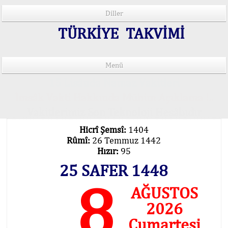
Diller
TÜRKİYE TAKVİMİ
Menü
15 Lisânda Namaz Vakitleri
İmsâk Vakti Hakkında Mühim Açıklama !..
Vakitlerimiz Son Teknoloji Hesâbıdır
Hicrî Şemsî:
1404
Rûmî:
26 Temmuz 1442
Hızır:
95
25 SAFER 1448
8
AĞUSTOS
2026
Cumartesi