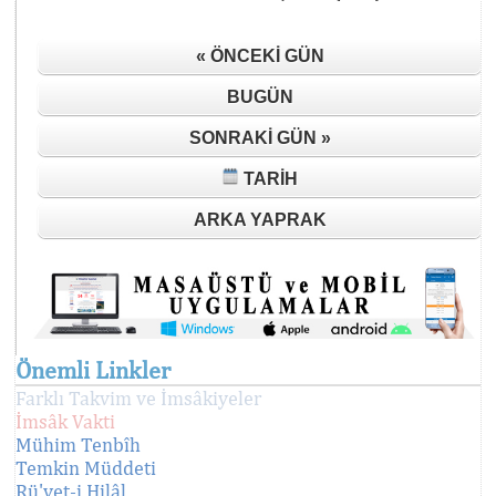
« ÖNCEKI GÜN
BUGÜN
SONRAKI GÜN »
TARIH
ARKA YAPRAK
Önemli Linkler
Farklı Takvim ve İmsâkiyeler
İmsâk Vakti
Mühim Tenbîh
Temkin Müddeti
Rü'yet-i Hilâl