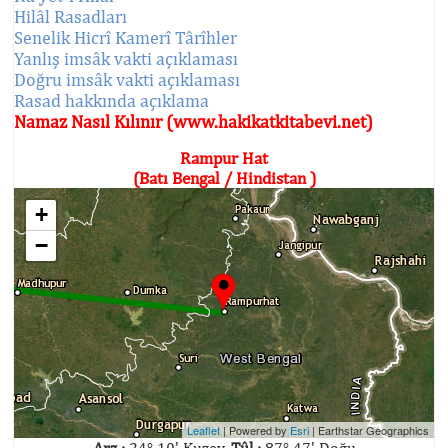
Hilâl Rasadları
Senelik Hicrî Kamerî Târîhler
Yanlış imsâk vakti açıklaması
Doğru imsâk vakti açıklaması
Rasad hakkında açıklama
Namaz Nasıl Kılınır (www.hakikatkitabevi.net)
Rampur Hat
(Batı Bengal / Hindistan )
+
−
Leaflet
| Powered by
Esri
|
Earthstar Geographics
Arz :
24° 10' Kuzey,
Tûl :
87° 47' Doğu