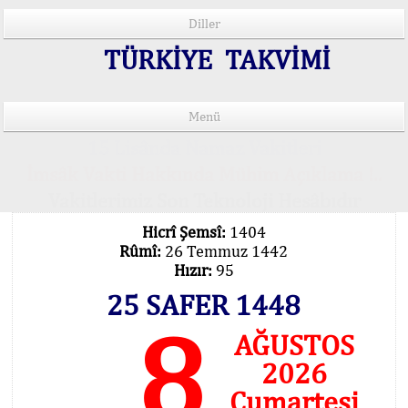
Diller
TÜRKİYE TAKVİMİ
Menü
15 Lisânda Namaz Vakitleri
İmsâk Vakti Hakkında Mühim Açıklama !..
Vakitlerimiz Son Teknoloji Hesâbıdır
Hicrî Şemsî:
1404
Rûmî:
26 Temmuz 1442
Hızır:
95
25 SAFER 1448
8
AĞUSTOS
2026
Cumartesi