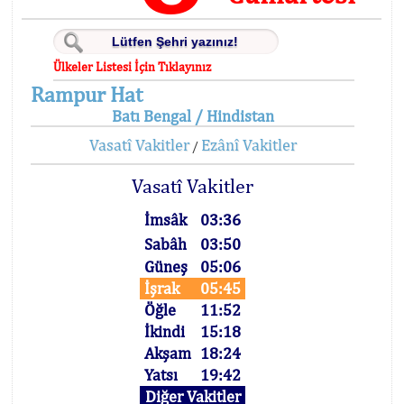
Ülkeler Listesi İçin Tıklayınız
Rampur Hat
Batı Bengal / Hindistan
Vasatî Vakitler
Ezânî Vakitler
/
Vasatî Vakitler
İmsâk
03:36
Sabâh
03:50
Güneş
05:06
İşrak
05:45
Öğle
11:52
İkindi
15:18
Akşam
18:24
Yatsı
19:42
Diğer Vakitler