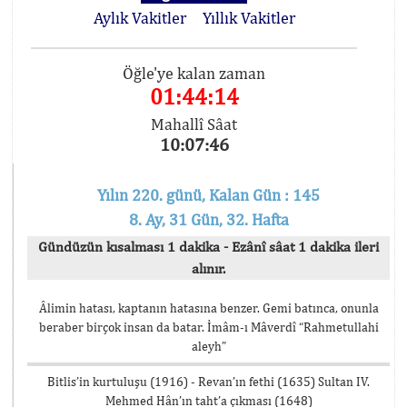
Aylık Vakitler
Yıllık Vakitler
Öğle'ye kalan zaman
01:44:14
Mahallî Sâat
10:07:46
Yılın 220. günü, Kalan Gün : 145
8. Ay, 31 Gün, 32. Hafta
Gündüzün kısalması 1 dakika - Ezânî sâat 1 dakika ileri
alınır.
Âlimin hatası, kaptanın hatasına benzer. Gemi batınca, onunla
beraber birçok insan da batar. İmâm-ı Mâverdî “Rahmetullahi
aleyh”
Bitlis’in kurtuluşu (1916) - Revan’ın fethi (1635) Sultan IV.
Mehmed Hân’ın taht’a çıkması (1648)