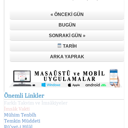
« ÖNCEKI GÜN
BUGÜN
SONRAKI GÜN »
TARIH
ARKA YAPRAK
Önemli Linkler
Farklı Takvim ve İmsâkiyeler
İmsâk Vakti
Mühim Tenbîh
Temkin Müddeti
Rü'yet-i Hilâl