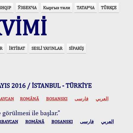
SHQIP
ЎЗБЕКЧА
Кыргыз тили
ТАТАРЧА
TÜRKÇE
VİMİ
R
İRTİBAT
SESLİ YAYINLAR
SİPARİŞ
 MAYIS 2016 / İSTANBUL - TÜRKİYE
AYCAN
ROMÂNĂ
BOSANSKI
فارسی
العربي
 görülmesi ile başlar."
RBAYCAN
ROMÂNĂ
BOSANSKI
فارسی
العربي