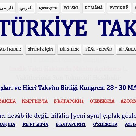
فارسی
العربي
қазақша
POLSKI
ROMÂNĂ
РУССКИЙ
ÜRKİYE TAK
ÂL-İ KIBLE
SİTENİZ İÇİN
BİLGİLER
SÜÂL - CEVÂB
KİTÂBLA
15 Lisânda Namaz Vakitleri
İmsâk Vakti Hakkında Mühim Açıklama !..
Vakitlerimiz Son Teknoloji Hesâbıdır
ları ve Hicrî Takvîm Birliği Kongresi 28 - 30
ЗАҚША
КЫPГЫЗЧA
БЪЛГАРСКИ1
O’ZBEKCHA
AZӘRB
ı hesâb ile değil, hilâlin [yeni ayın] çıplak gözle
ЗАҚША
КЫPГЫЗЧA
БЪЛГАРСКИ1
O’ZBEKCHA
AZӘ