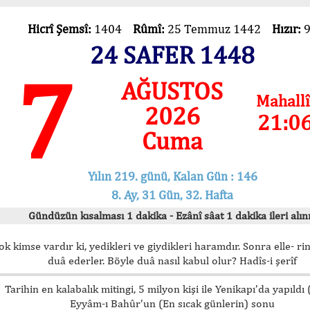
Hicrî Şemsî:
1404
Rûmî:
25 Temmuz 1442
Hızır:
24 SAFER 1448
7
AĞUSTOS
Mahallî
2026
21:0
Cuma
Yılın 219. günü, Kalan Gün : 146
8. Ay, 31 Gün, 32. Hafta
Gündüzün kısalması 1 dakika - Ezânî sâat 1 dakika ileri alını
ok kimse vardır ki, yedikleri ve giydikleri haramdır. Sonra elle- rin
duâ ederler. Böyle duâ nasıl kabul olur? Hadîs-i şerîf
Tarihin en kalabalık mitingi, 5 milyon kişi ile Yenikapı’da yapıldı
Eyyâm-ı Bahûr’un (En sıcak günlerin) sonu