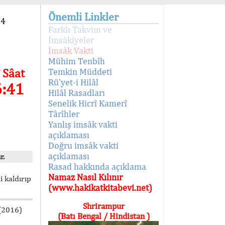
Önemli Linkler
94
Farklı Takvim ve
İmsâkiyeler
İmsâk Vakti
Mühim Tenbîh
 Sâat
Temkin Müddeti
Rü'yet-i Hilâl
6:41
Hilâl Rasadları
Senelik Hicrî Kamerî
Târîhler
Yanlış imsâk vakti
açıklaması
Doğru imsâk vakti
açıklaması
r.
Rasad hakkında açıklama
Namaz Nasıl Kılınır
i kaldırıp
(www.hakikatkitabevi.net)
Shrirampur
 (2016)
(Batı Bengal / Hindistan )