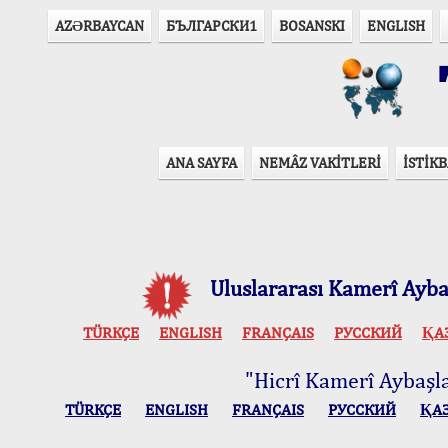
AZӘRBAYCAN
БЪЛГАРСКИ1
BOSANSKI
ENGLISH
T
ANA SAYFA
NEMÂZ VAKİTLERİ
İSTİKB
Uluslararası Kamerî Aybaş
TÜRKÇE
ENGLISH
FRANÇAIS
РУССКИЙ
ҚА
"Hicrî Kamerî Aybaşlar
TÜRKÇE
ENGLISH
FRANÇAIS
РУССКИЙ
ҚА