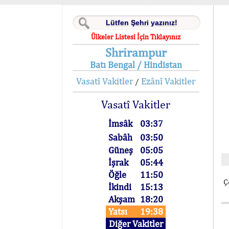
Ülkeler Listesi İçin Tıklayınız
Shrirampur
Batı Bengal / Hindistan
Vasatî Vakitler
Ezânî Vakitler
/
Vasatî Vakitler
İmsâk
03:37
Sabâh
03:50
Güneş
05:05
İşrak
05:44
Öğle
11:50
Ç
İkindi
15:13
Akşam
18:20
Yatsı
19:38
Diğer Vakitler