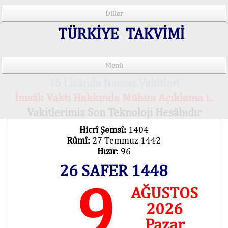
Diller
TÜRKİYE TAKVİMİ
Menü
15 Lisânda Namaz Vakitleri
İmsâk Vakti Hakkında Mühim Açıklama !..
Vakitlerimiz Son Teknoloji Hesâbıdır
Hicrî Şemsî:
1404
Rûmî:
27 Temmuz 1442
Hızır:
96
26 SAFER 1448
9
AĞUSTOS
2026
Pazar