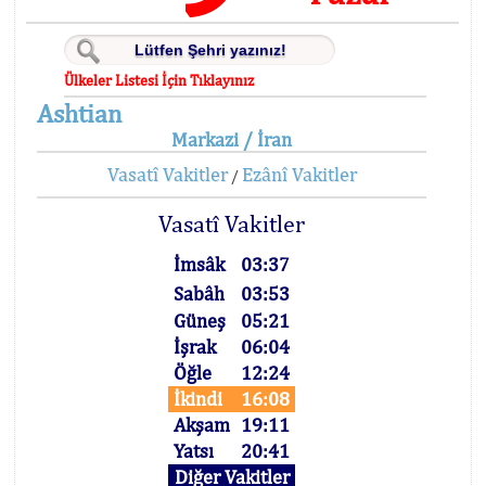
Ülkeler Listesi İçin Tıklayınız
Ashtian
Markazi / İran
Vasatî Vakitler
Ezânî Vakitler
/
Vasatî Vakitler
İmsâk
03:37
Sabâh
03:53
Güneş
05:21
İşrak
06:04
Öğle
12:24
İkindi
16:08
Akşam
19:11
Yatsı
20:41
Diğer Vakitler