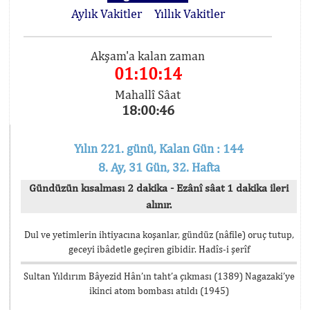
Aylık Vakitler
Yıllık Vakitler
Akşam'a kalan zaman
01:10:13
Mahallî Sâat
18:00:47
Yılın 221. günü, Kalan Gün : 144
8. Ay, 31 Gün, 32. Hafta
Gündüzün kısalması 2 dakika - Ezânî sâat 1 dakika ileri
alınır.
Dul ve yetimlerin ihtiyacına koşanlar, gündüz (nâfile) oruç tutup,
geceyi ibâdetle geçiren gibidir. Hadîs-i şerîf
Sultan Yıldırım Bâyezid Hân’ın taht’a çıkması (1389) Nagazaki’ye
ikinci atom bombası atıldı (1945)