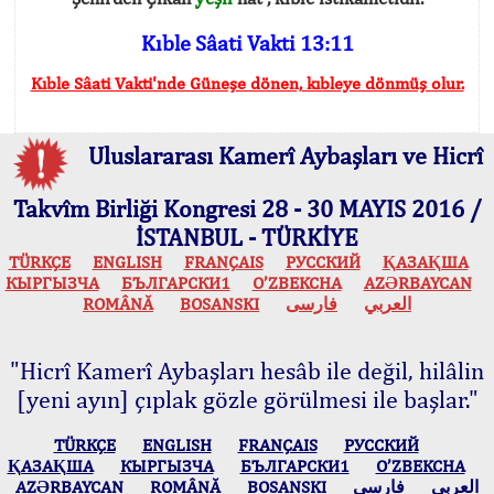
Kıble Sâati Vakti 13:11
Kıble Sâati Vakti'nde Güneşe dönen, kıbleye dönmüş olur.
Uluslararası Kamerî Aybaşları ve Hicrî
Takvîm Birliği Kongresi 28 - 30 MAYIS 2016 /
İSTANBUL - TÜRKİYE
TÜRKÇE
ENGLISH
FRANÇAIS
РУССКИЙ
ҚАЗАҚША
КЫPГЫЗЧA
БЪЛГАРСКИ1
O’ZBEKCHA
AZӘRBAYCAN
ROMÂNĂ
BOSANSKI
فارسی
العربي
"Hicrî Kamerî Aybaşları hesâb ile değil, hilâlin
[yeni ayın] çıplak gözle görülmesi ile başlar."
TÜRKÇE
ENGLISH
FRANÇAIS
РУССКИЙ
ҚАЗАҚША
КЫPГЫЗЧA
БЪЛГАРСКИ1
O’ZBEKCHA
AZӘRBAYCAN
ROMÂNĂ
BOSANSKI
فارسی
العربي