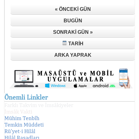
« ÖNCEKI GÜN
BUGÜN
SONRAKI GÜN »
TARIH
ARKA YAPRAK
Önemli Linkler
Farklı Takvim ve İmsâkiyeler
İmsâk Vakti
Mühim Tenbîh
Temkin Müddeti
Rü'yet-i Hilâl
Hilâl Rasadları