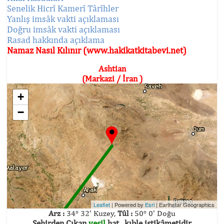
Senelik Hicrî Kamerî Târîhler
Yanlış imsâk vakti açıklaması
Doğru imsâk vakti açıklaması
Rasad hakkında açıklama
Namaz Nasıl Kılınır (www.hakikatkitabevi.net)
Ashtian
(Markazi / İran )
+
−
Leaflet
| Powered by
Esri
|
Earthstar Geographics
Arz :
34° 32' Kuzey,
Tûl :
50° 0' Doğu
Şehirden Çıkan
yeşil
hat , kıble istikâmetidir.