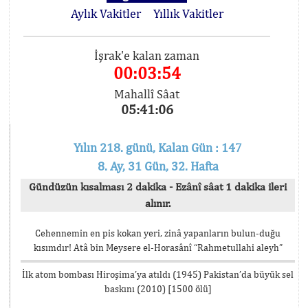
Aylık Vakitler
Yıllık Vakitler
İşrak'e kalan zaman
00:03:54
Mahallî Sâat
05:41:06
Yılın 218. günü, Kalan Gün : 147
8. Ay, 31 Gün, 32. Hafta
Gündüzün kısalması 2 dakika - Ezânî sâat 1 dakika ileri
alınır.
Cehennemin en pis kokan yeri, zinâ yapanların bulun-duğu
kısımdır! Atâ bin Meysere el-Horasânî “Rahmetullahi aleyh”
İlk atom bombası Hiroşima’ya atıldı (1945) Pakistan’da büyük sel
baskını (2010) [1500 ölü]