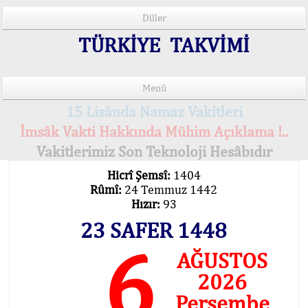
Diller
TÜRKİYE TAKVİMİ
Menü
15 Lisânda Namaz Vakitleri
İmsâk Vakti Hakkında Mühim Açıklama !..
Vakitlerimiz Son Teknoloji Hesâbıdır
Hicrî Şemsî:
1404
Rûmî:
24 Temmuz 1442
Hızır:
93
23 SAFER 1448
6
AĞUSTOS
2026
Perşembe