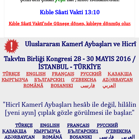
Kıble Sâati Vakti 13:10
Kıble Sâati Vakti'nde Güneşe dönen, kıbleye dönmüş olur.
Uluslararası Kamerî Aybaşları ve Hicrî
Takvîm Birliği Kongresi 28 - 30 MAYIS 2016 /
İSTANBUL - TÜRKİYE
TÜRKÇE
ENGLISH
FRANÇAIS
РУССКИЙ
ҚАЗАҚША
КЫPГЫЗЧA
БЪЛГАРСКИ1
O’ZBEKCHA
AZӘRBAYCAN
ROMÂNĂ
BOSANSKI
فارسی
العربي
"Hicrî Kamerî Aybaşları hesâb ile değil, hilâlin
[yeni ayın] çıplak gözle görülmesi ile başlar."
TÜRKÇE
ENGLISH
FRANÇAIS
РУССКИЙ
ҚАЗАҚША
КЫPГЫЗЧA
БЪЛГАРСКИ1
O’ZBEKCHA
AZӘRBAYCAN
ROMÂNĂ
BOSANSKI
فارسی
العربي