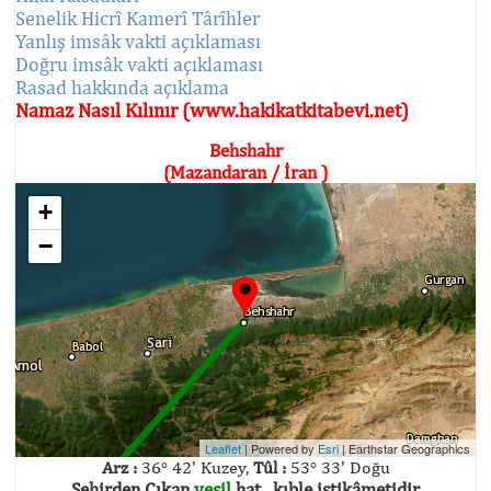
Senelik Hicrî Kamerî Târîhler
Yanlış imsâk vakti açıklaması
Doğru imsâk vakti açıklaması
Rasad hakkında açıklama
Namaz Nasıl Kılınır (www.hakikatkitabevi.net)
Behshahr
(Mazandaran / İran )
+
−
Leaflet
| Powered by
Esri
|
Earthstar Geographics
Arz :
36° 42' Kuzey,
Tûl :
53° 33' Doğu
Şehirden Çıkan
yeşil
hat , kıble istikâmetidir.