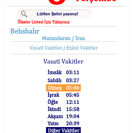
Ülkeler Listesi İçin Tıklayınız
Behshahr
Mazandaran / İran
Vasatî Vakitler
Ezânî Vakitler
/
Vasatî Vakitler
İmsâk
03:11
Sabâh
03:27
Güneş
05:00
İşrak
05:45
Öğle
12:11
İkindi
15:58
Akşam
19:04
Yatsı
20:39
Diğer Vakitler