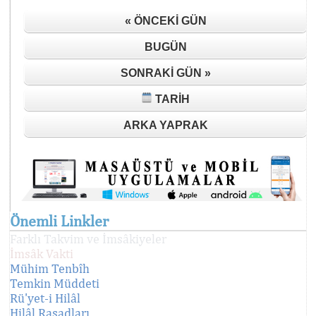
« ÖNCEKI GÜN
BUGÜN
SONRAKI GÜN »
TARIH
ARKA YAPRAK
Önemli Linkler
Farklı Takvim ve İmsâkiyeler
İmsâk Vakti
Mühim Tenbîh
Temkin Müddeti
Rü'yet-i Hilâl
Hilâl Rasadları