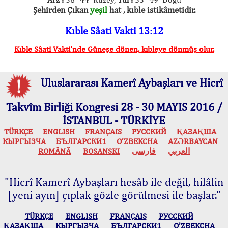
Şehirden Çıkan
yeşil
hat , kıble istikâmetidir.
Kıble Sâati Vakti 13:12
Kıble Sâati Vakti'nde Güneşe dönen, kıbleye dönmüş olur.
Uluslararası Kamerî Aybaşları ve Hicrî
Takvîm Birliği Kongresi 28 - 30 MAYIS 2016 /
İSTANBUL - TÜRKİYE
TÜRKÇE
ENGLISH
FRANÇAIS
РУССКИЙ
ҚАЗАҚША
КЫPГЫЗЧA
БЪЛГАРСКИ1
O’ZBEKCHA
AZӘRBAYCAN
ROMÂNĂ
BOSANSKI
فارسی
العربي
"Hicrî Kamerî Aybaşları hesâb ile değil, hilâlin
[yeni ayın] çıplak gözle görülmesi ile başlar."
TÜRKÇE
ENGLISH
FRANÇAIS
РУССКИЙ
ҚАЗАҚША
КЫPГЫЗЧA
БЪЛГАРСКИ1
O’ZBEKCHA