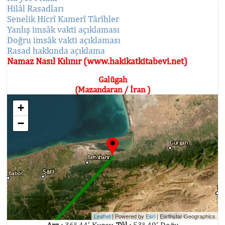
Hilâl Rasadları
Senelik Hicrî Kamerî Târîhler
Yanlış imsâk vakti açıklaması
Doğru imsâk vakti açıklaması
Rasad hakkında açıklama
Namaz Nasıl Kılınır (www.hakikatkitabevi.net)
Galügah
(Mazandaran / İran )
+
−
Leaflet
| Powered by
Esri
|
Earthstar Geographics
Arz :
36° 44' Kuzey,
Tûl :
53° 49' Doğu