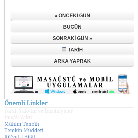
« ÖNCEKI GÜN
BUGÜN
SONRAKI GÜN »
TARIH
ARKA YAPRAK
Önemli Linkler
Farklı Takvim ve İmsâkiyeler
İmsâk Vakti
Mühim Tenbîh
Temkin Müddeti
Rü'yet-i Hilâl