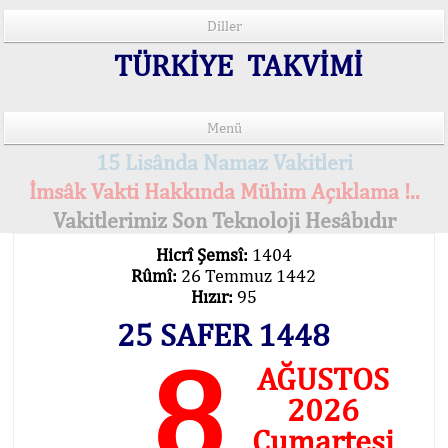
Diller
TÜRKİYE TAKVİMİ
Menü
15 Lisânda Namaz Vakitleri
İmsâk Vakti Hakkında Mühim Açıklama !..
Vakitlerimiz Son Teknoloji Hesâbıdır
Hicrî Şemsî:
1404
Rûmî:
26 Temmuz 1442
Hızır:
95
25 SAFER 1448
8
AĞUSTOS
2026
Cumartesi