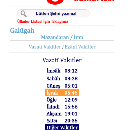
Ülkeler Listesi İçin Tıklayınız
Galügah
Mazandaran / İran
Vasatî Vakitler
Ezânî Vakitler
/
Vasatî Vakitler
İmsâk
03:12
Sabâh
03:28
Güneş
05:01
İşrak
05:45
Öğle
12:09
İkindi
15:56
Akşam
19:01
Yatsı
20:35
Diğer Vakitler