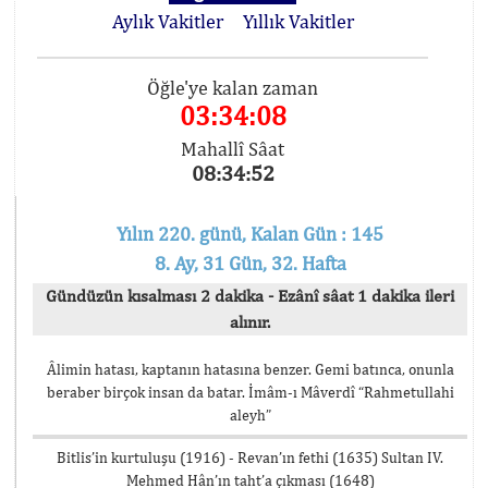
Aylık Vakitler
Yıllık Vakitler
Öğle'ye kalan zaman
03:34:08
Mahallî Sâat
08:34:52
Yılın 220. günü, Kalan Gün : 145
8. Ay, 31 Gün, 32. Hafta
Gündüzün kısalması 2 dakika - Ezânî sâat 1 dakika ileri
alınır.
Âlimin hatası, kaptanın hatasına benzer. Gemi batınca, onunla
beraber birçok insan da batar. İmâm-ı Mâverdî “Rahmetullahi
aleyh”
Bitlis’in kurtuluşu (1916) - Revan’ın fethi (1635) Sultan IV.
Mehmed Hân’ın taht’a çıkması (1648)