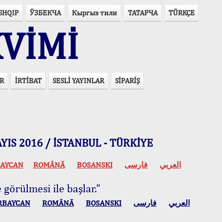
SHQIP
ЎЗБЕКЧА
Кыргыз тили
ТАТАРЧА
TÜRKÇE
VİMİ
R
İRTİBAT
SESLİ YAYINLAR
SİPARİŞ
 MAYIS 2016 / İSTANBUL - TÜRKİYE
AYCAN
ROMÂNĂ
BOSANSKI
فارسی
العربي
 görülmesi ile başlar."
RBAYCAN
ROMÂNĂ
BOSANSKI
فارسی
العربي