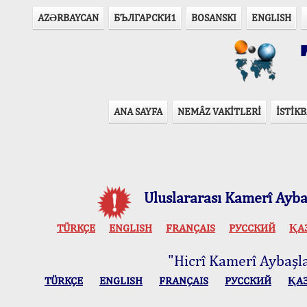
AZӘRBAYCAN
БЪЛГАРСКИ1
BOSANSKI
ENGLISH
T
ANA SAYFA
NEMÂZ VAKİTLERİ
İSTİKB
Uluslararası Kamerî Aybaş
TÜRKÇE
ENGLISH
FRANÇAIS
РУССКИЙ
ҚА
"Hicrî Kamerî Aybaşlar
TÜRKÇE
ENGLISH
FRANÇAIS
РУССКИЙ
ҚА