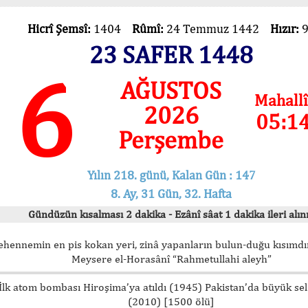
Hicrî Şemsî:
1404
Rûmî:
24 Temmuz 1442
Hızır:
23 SAFER 1448
6
AĞUSTOS
Mahallî
2026
05:1
Perşembe
Yılın 218. günü, Kalan Gün : 147
8. Ay, 31 Gün, 32. Hafta
Gündüzün kısalması 2 dakika - Ezânî sâat 1 dakika ileri alını
ehennemin en pis kokan yeri, zinâ yapanların bulun-duğu kısımdır
Meysere el-Horasânî “Rahmetullahi aleyh”
İlk atom bombası Hiroşima’ya atıldı (1945) Pakistan’da büyük sel
(2010) [1500 ölü]