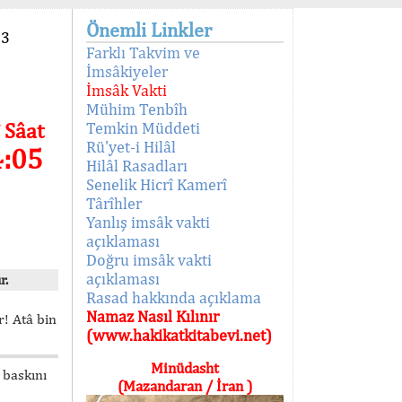
Önemli Linkler
93
Farklı Takvim ve
İmsâkiyeler
İmsâk Vakti
Mühim Tenbîh
 Sâat
Temkin Müddeti
Rü'yet-i Hilâl
4:06
Hilâl Rasadları
Senelik Hicrî Kamerî
Târîhler
Yanlış imsâk vakti
açıklaması
Doğru imsâk vakti
açıklaması
r.
Rasad hakkında açıklama
Namaz Nasıl Kılınır
! Atâ bin
(www.hakikatkitabevi.net)
Minüdasht
 baskını
(Mazandaran / İran )