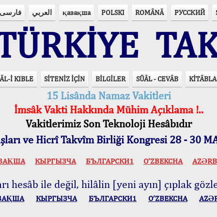
فارسی
العربي
қазақша
POLSKI
ROMÂNĂ
РУССКИЙ
ÜRKİYE TAK
ÂL-İ KIBLE
SİTENİZ İÇİN
BİLGİLER
SÜÂL - CEVÂB
KİTÂBLA
15 Lisânda Namaz Vakitleri
İmsâk Vakti Hakkında Mühim Açıklama !..
Vakitlerimiz Son Teknoloji Hesâbıdır
ları ve Hicrî Takvîm Birliği Kongresi 28 - 30
ЗАҚША
КЫPГЫЗЧA
БЪЛГАРСКИ1
O’ZBEKCHA
AZӘRB
ı hesâb ile değil, hilâlin [yeni ayın] çıplak gözle
ЗАҚША
КЫPГЫЗЧA
БЪЛГАРСКИ1
O’ZBEKCHA
AZӘ