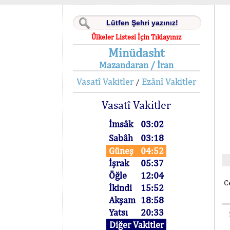
Ülkeler Listesi İçin Tıklayınız
Minüdasht
Mazandaran / İran
Vasatî Vakitler
Ezânî Vakitler
/
Vasatî Vakitler
İmsâk
03:02
Sabâh
03:18
Güneş
04:52
İşrak
05:37
Öğle
12:04
C
İkindi
15:52
Akşam
18:58
Yatsı
20:33
Diğer Vakitler