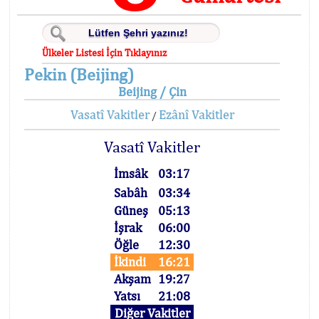
Ülkeler Listesi İçin Tıklayınız
Pekin (Beijing)
Beijing / Çin
Vasatî Vakitler
Ezânî Vakitler
/
Vasatî Vakitler
İmsâk
03:17
Sabâh
03:34
Güneş
05:13
İşrak
06:00
Öğle
12:30
İkindi
16:21
Akşam
19:27
Yatsı
21:08
Diğer Vakitler