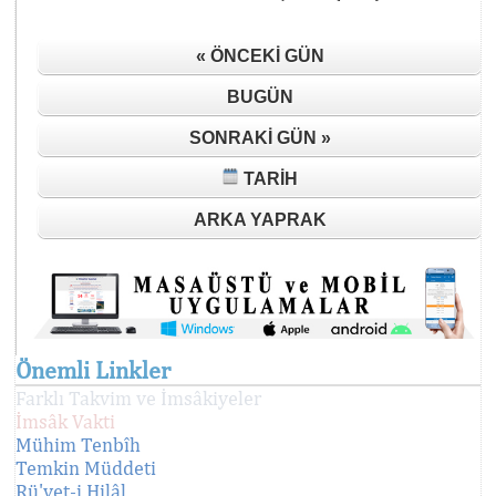
« ÖNCEKI GÜN
BUGÜN
SONRAKI GÜN »
TARIH
ARKA YAPRAK
Önemli Linkler
Farklı Takvim ve İmsâkiyeler
İmsâk Vakti
Mühim Tenbîh
Temkin Müddeti
Rü'yet-i Hilâl