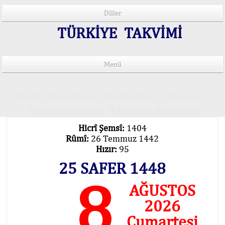
Diller
TÜRKİYE TAKVİMİ
Menü
15 Lisânda Namaz Vakitleri
İmsâk Vakti Hakkında Mühim Açıklama !..
Vakitlerimiz Son Teknoloji Hesâbıdır
Hicrî Şemsî:
1404
Rûmî:
26 Temmuz 1442
Hızır:
95
25 SAFER 1448
8
AĞUSTOS
2026
Cumartesi