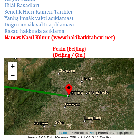
Hilâl Rasadları
Senelik Hicrî Kamerî Târîhler
Yanlış imsâk vakti açıklaması
Doğru imsâk vakti açıklaması
Rasad hakkında açıklama
Namaz Nasıl Kılınır (www.hakikatkitabevi.net)
Pekin (Beijing)
(Beijing / Çin )
+
−
Leaflet
| Powered by
Esri
|
Earthstar Geographics
Arz :
39° 54' Kuzey,
Tûl :
116° 24' Doğu