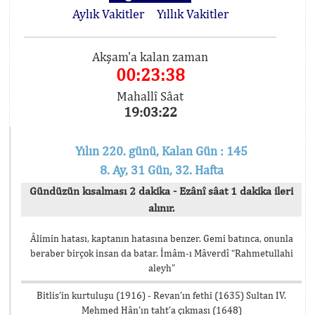
Aylık Vakitler
Yıllık Vakitler
Akşam'a kalan zaman
00:23:38
Mahallî Sâat
19:03:22
Yılın 220. günü, Kalan Gün : 145
8. Ay, 31 Gün, 32. Hafta
Gündüzün kısalması 2 dakika - Ezânî sâat 1 dakika ileri
alınır.
Âlimin hatası, kaptanın hatasına benzer. Gemi batınca, onunla
beraber birçok insan da batar. İmâm-ı Mâverdî “Rahmetullahi
aleyh”
Bitlis’in kurtuluşu (1916) - Revan’ın fethi (1635) Sultan IV.
Mehmed Hân’ın taht’a çıkması (1648)