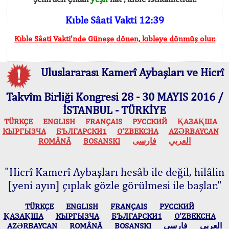
Kıble Sâati Vakti 12:39
Kıble Sâati Vakti'nde Güneşe dönen, kıbleye dönmüş olur.
Uluslararası Kamerî Aybaşları ve Hicrî
Takvîm Birliği Kongresi 28 - 30 MAYIS 2016 /
İSTANBUL - TÜRKİYE
TÜRKÇE
ENGLISH
FRANÇAIS
РУССКИЙ
ҚАЗАҚША
КЫPГЫЗЧA
БЪЛГАРСКИ1
O’ZBEKCHA
AZӘRBAYCAN
ROMÂNĂ
BOSANSKI
فارسی
العربي
"Hicrî Kamerî Aybaşları hesâb ile değil, hilâlin
[yeni ayın] çıplak gözle görülmesi ile başlar."
TÜRKÇE
ENGLISH
FRANÇAIS
РУССКИЙ
ҚАЗАҚША
КЫPГЫЗЧA
БЪЛГАРСКИ1
O’ZBEKCHA
AZӘRBAYCAN
ROMÂNĂ
BOSANSKI
فارسی
العربي