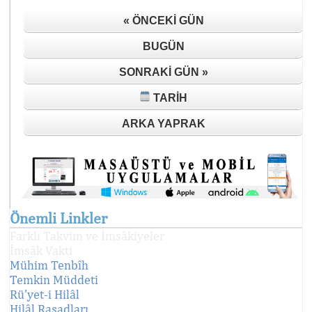
« ÖNCEKI GÜN
BUGÜN
SONRAKI GÜN »
TARIH
ARKA YAPRAK
Önemli Linkler
Farklı Takvim ve İmsâkiyeler
İmsâk Vakti
Mühim Tenbîh
Temkin Müddeti
Rü'yet-i Hilâl
Hilâl Rasadları