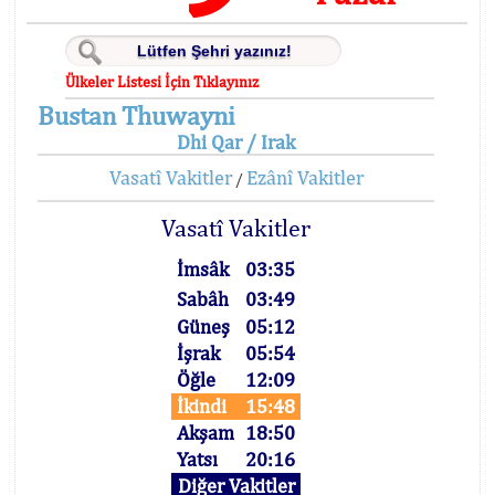
Ülkeler Listesi İçin Tıklayınız
Bustan Thuwayni
Dhi Qar / Irak
Vasatî Vakitler
Ezânî Vakitler
/
Vasatî Vakitler
İmsâk
03:35
Sabâh
03:49
Güneş
05:12
İşrak
05:54
Öğle
12:09
İkindi
15:48
Akşam
18:50
Yatsı
20:16
Diğer Vakitler