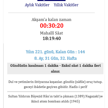
Aylık Vakitler
Yıllık Vakitler
Akşam'a kalan zaman
00:30:19
Mahallî Sâat
18:19:41
Yılın 221. günü, Kalan Gün : 144
8. Ay, 31 Gün, 32. Hafta
Gündüzün kısalması 1 dakika - Ezânî sâat 1 dakika ileri
alınır.
Dul ve yetimlerin ihtiyacına koşanlar, gündüz (nâfile) oruç tutup,
geceyi ibâdetle geçiren gibidir. Hadîs-i şerîf
Sultan Yıldırım Bâyezid Hân’ın taht’a çıkması (1389) Nagazaki’ye
ikinci atom bombası atıldı (1945)