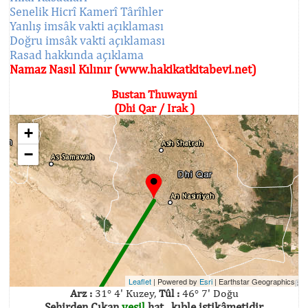
Senelik Hicrî Kamerî Târîhler
Yanlış imsâk vakti açıklaması
Doğru imsâk vakti açıklaması
Rasad hakkında açıklama
Namaz Nasıl Kılınır (www.hakikatkitabevi.net)
Bustan Thuwayni
(Dhi Qar / Irak )
+
−
Leaflet
| Powered by
Esri
|
Earthstar Geographics
Arz :
31° 4' Kuzey,
Tûl :
46° 7' Doğu
Şehirden Çıkan
yeşil
hat , kıble istikâmetidir.