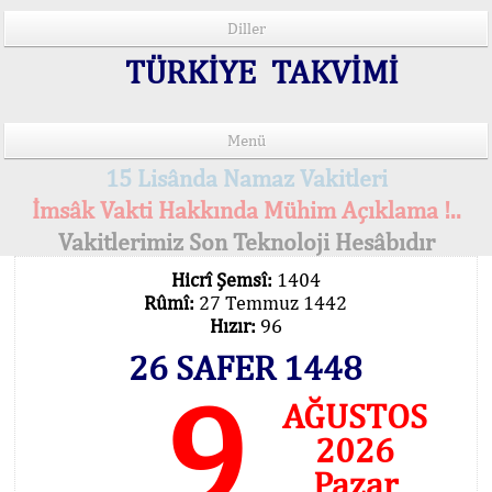
Diller
TÜRKİYE TAKVİMİ
Menü
15 Lisânda Namaz Vakitleri
İmsâk Vakti Hakkında Mühim Açıklama !..
Vakitlerimiz Son Teknoloji Hesâbıdır
Hicrî Şemsî:
1404
Rûmî:
27 Temmuz 1442
Hızır:
96
26 SAFER 1448
9
AĞUSTOS
2026
Pazar