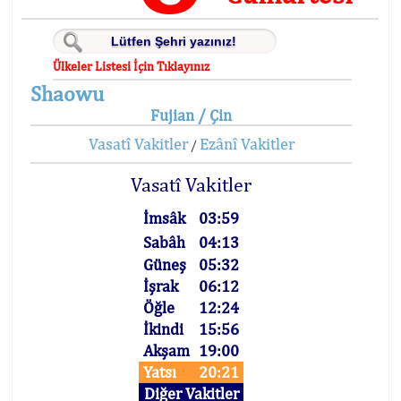
Ülkeler Listesi İçin Tıklayınız
Shaowu
Fujian / Çin
Vasatî Vakitler
Ezânî Vakitler
/
Vasatî Vakitler
İmsâk
03:59
Sabâh
04:13
Güneş
05:32
İşrak
06:12
Öğle
12:24
İkindi
15:56
Akşam
19:00
Yatsı
20:21
Diğer Vakitler