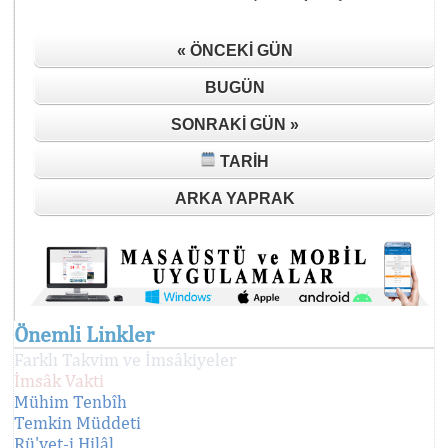
« ÖNCEKI GÜN
BUGÜN
SONRAKI GÜN »
TARIH
ARKA YAPRAK
Önemli Linkler
Farklı Takvim ve İmsâkiyeler
İmsâk Vakti
Mühim Tenbîh
Temkin Müddeti
Rü'yet-i Hilâl