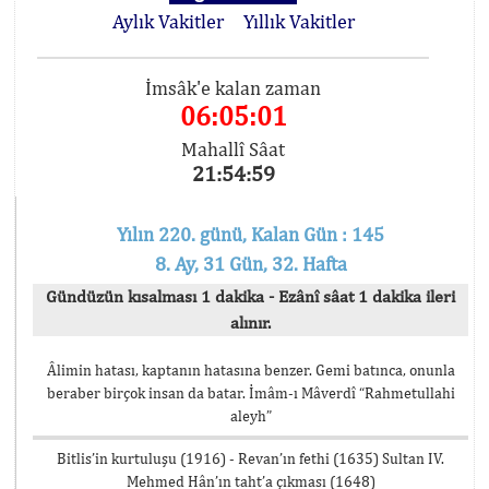
Aylık Vakitler
Yıllık Vakitler
İmsâk'e kalan zaman
06:05:01
Mahallî Sâat
21:54:59
Yılın 220. günü, Kalan Gün : 145
8. Ay, 31 Gün, 32. Hafta
Gündüzün kısalması 1 dakika - Ezânî sâat 1 dakika ileri
alınır.
Âlimin hatası, kaptanın hatasına benzer. Gemi batınca, onunla
beraber birçok insan da batar. İmâm-ı Mâverdî “Rahmetullahi
aleyh”
Bitlis’in kurtuluşu (1916) - Revan’ın fethi (1635) Sultan IV.
Mehmed Hân’ın taht’a çıkması (1648)