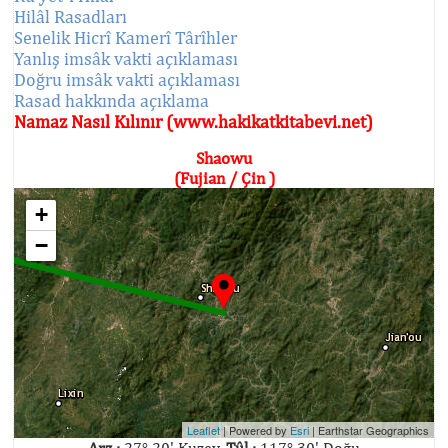
Hilâl Rasadları
Senelik Hicrî Kamerî Târîhler
Yanlış imsâk vakti açıklaması
Doğru imsâk vakti açıklaması
Rasad hakkında açıklama
Namaz Nasıl Kılınır (www.hakikatkitabevi.net)
Shaowu
(Fujian / Çin )
+
−
Leaflet
| Powered by
Esri
|
Earthstar Geographics
Arz :
27° 20' Kuzey,
Tûl :
117° 30' Doğu