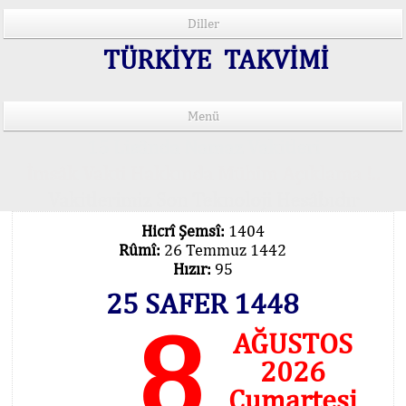
Diller
TÜRKİYE TAKVİMİ
Menü
15 Lisânda Namaz Vakitleri
İmsâk Vakti Hakkında Mühim Açıklama !..
Vakitlerimiz Son Teknoloji Hesâbıdır
Hicrî Şemsî:
1404
Rûmî:
26 Temmuz 1442
Hızır:
95
25 SAFER 1448
8
AĞUSTOS
2026
Cumartesi