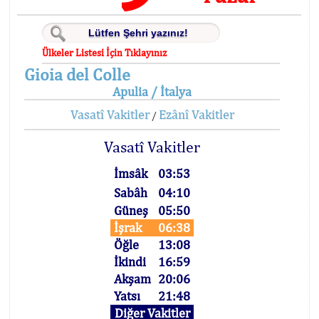
Ülkeler Listesi İçin Tıklayınız
Gioia del Colle
Apulia / İtalya
Vasatî Vakitler
Ezânî Vakitler
/
Vasatî Vakitler
İmsâk
03:53
Sabâh
04:10
Güneş
05:50
İşrak
06:38
Öğle
13:08
İkindi
16:59
Akşam
20:06
Yatsı
21:48
Diğer Vakitler