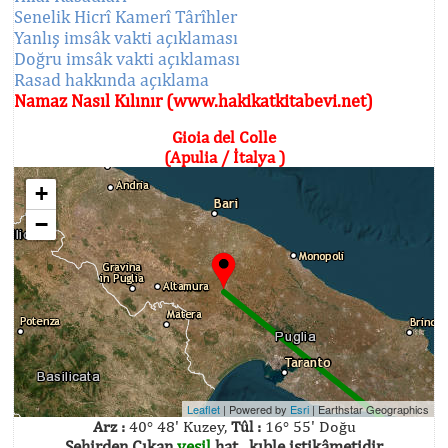
Senelik Hicrî Kamerî Târîhler
Yanlış imsâk vakti açıklaması
Doğru imsâk vakti açıklaması
Rasad hakkında açıklama
Namaz Nasıl Kılınır (www.hakikatkitabevi.net)
Gioia del Colle
(Apulia / İtalya )
+
−
Leaflet
| Powered by
Esri
|
Earthstar Geographics
Arz :
40° 48' Kuzey,
Tûl :
16° 55' Doğu
Şehirden Çıkan
yeşil
hat , kıble istikâmetidir.