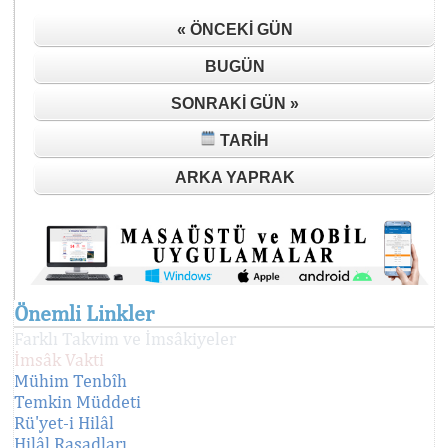
« ÖNCEKI GÜN
BUGÜN
SONRAKI GÜN »
TARIH
ARKA YAPRAK
Önemli Linkler
Farklı Takvim ve İmsâkiyeler
İmsâk Vakti
Mühim Tenbîh
Temkin Müddeti
Rü'yet-i Hilâl
Hilâl Rasadları