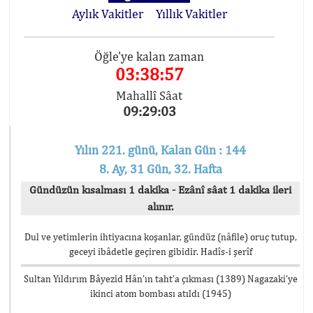
Aylık Vakitler
Yıllık Vakitler
Öğle'ye kalan zaman
03:38:57
Mahallî Sâat
09:29:03
Yılın 221. günü, Kalan Gün : 144
8. Ay, 31 Gün, 32. Hafta
Gündüzün kısalması 1 dakika - Ezânî sâat 1 dakika ileri
alınır.
Dul ve yetimlerin ihtiyacına koşanlar, gündüz (nâfile) oruç tutup,
geceyi ibâdetle geçiren gibidir. Hadîs-i şerîf
Sultan Yıldırım Bâyezid Hân’ın taht’a çıkması (1389) Nagazaki’ye
ikinci atom bombası atıldı (1945)