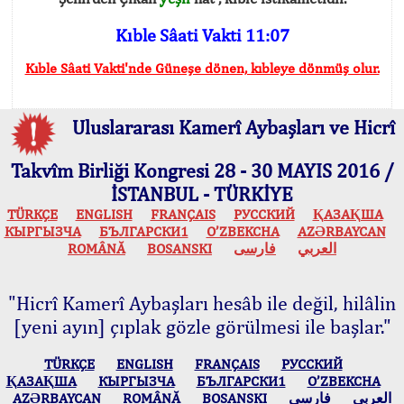
Kıble Sâati Vakti 11:07
Kıble Sâati Vakti'nde Güneşe dönen, kıbleye dönmüş olur.
Uluslararası Kamerî Aybaşları ve Hicrî
Takvîm Birliği Kongresi 28 - 30 MAYIS 2016 /
İSTANBUL - TÜRKİYE
TÜRKÇE
ENGLISH
FRANÇAIS
РУССКИЙ
ҚАЗАҚША
КЫPГЫЗЧA
БЪЛГАРСКИ1
O’ZBEKCHA
AZӘRBAYCAN
ROMÂNĂ
BOSANSKI
فارسی
العربي
"Hicrî Kamerî Aybaşları hesâb ile değil, hilâlin
[yeni ayın] çıplak gözle görülmesi ile başlar."
TÜRKÇE
ENGLISH
FRANÇAIS
РУССКИЙ
ҚАЗАҚША
КЫPГЫЗЧA
БЪЛГАРСКИ1
O’ZBEKCHA
AZӘRBAYCAN
ROMÂNĂ
BOSANSKI
فارسی
العربي