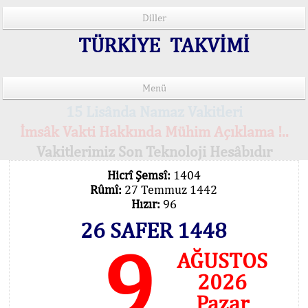
Diller
TÜRKİYE TAKVİMİ
Menü
15 Lisânda Namaz Vakitleri
İmsâk Vakti Hakkında Mühim Açıklama !..
Vakitlerimiz Son Teknoloji Hesâbıdır
Hicrî Şemsî:
1404
Rûmî:
27 Temmuz 1442
Hızır:
96
26 SAFER 1448
9
AĞUSTOS
2026
Pazar