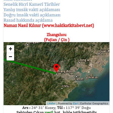
Senelik Hicrî Kamerî Târîhler
Yanlış imsâk vakti açıklaması
Doğru imsâk vakti açıklaması
Rasad hakkında açıklama
Namaz Nasıl Kılınır (www.hakikatkitabevi.net)
Zhangzhou
(Fujian / Çin )
+
−
Leaflet
| Powered by
Esri
|
Earthstar Geographics
Arz :
24° 31' Kuzey,
Tûl :
117° 39' Doğu
Şehirden Çıkan
yeşil
hat , kıble istikâmetidir.