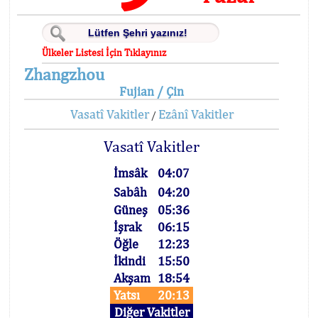
Ülkeler Listesi İçin Tıklayınız
Zhangzhou
Fujian / Çin
Vasatî Vakitler
Ezânî Vakitler
/
Vasatî Vakitler
İmsâk
04:07
Sabâh
04:20
Güneş
05:36
İşrak
06:15
Öğle
12:23
İkindi
15:50
Akşam
18:54
Yatsı
20:13
Diğer Vakitler