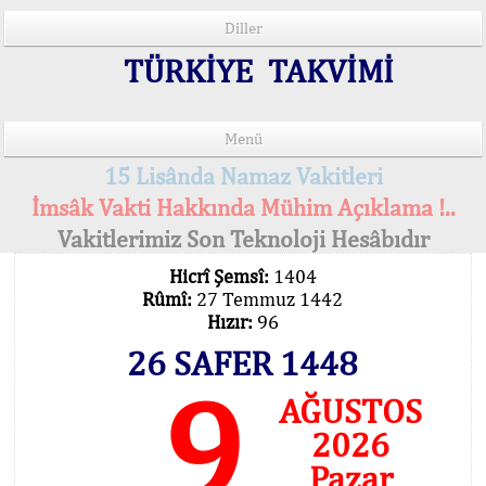
Diller
TÜRKİYE TAKVİMİ
Menü
15 Lisânda Namaz Vakitleri
İmsâk Vakti Hakkında Mühim Açıklama !..
Vakitlerimiz Son Teknoloji Hesâbıdır
Hicrî Şemsî:
1404
Rûmî:
27 Temmuz 1442
Hızır:
96
26 SAFER 1448
9
AĞUSTOS
2026
Pazar