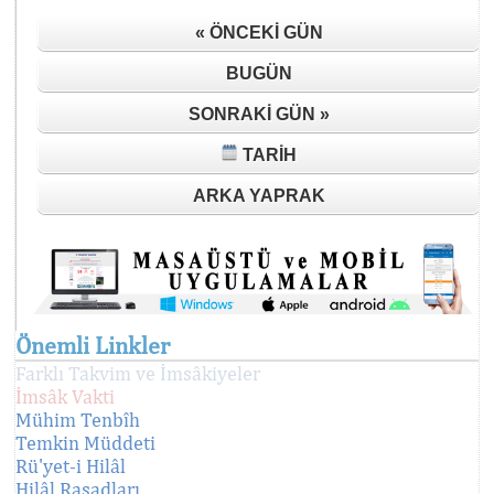
« ÖNCEKI GÜN
BUGÜN
SONRAKI GÜN »
TARIH
ARKA YAPRAK
Önemli Linkler
Farklı Takvim ve İmsâkiyeler
İmsâk Vakti
Mühim Tenbîh
Temkin Müddeti
Rü'yet-i Hilâl
Hilâl Rasadları