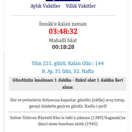
Aylık Vakitler
Yıllık Vakitler
İmsâk'e kalan zaman
03:48:32
Mahallî Sâat
00:18:28
Yılın 221. günü, Kalan Gün : 144
8. Ay, 31 Gün, 32. Hafta
Gündüzün kısalması 1 dakika - Ezânî sâat 1 dakika ileri
alınır.
Dul ve yetimlerin ihtiyacına koşanlar, gündüz (nâfile) oruç tutup,
geceyi ibâdetle geçiren gibidir. Hadîs-i şerîf
Sultan Yıldırım Bâyezid Hân’ın taht’a çıkması (1389) Nagazaki’ye
ikinci atom bombası atıldı (1945)