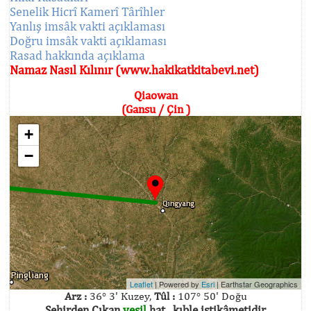
Senelik Hicrî Kamerî Târîhler
Yanlış imsâk vakti açıklaması
Doğru imsâk vakti açıklaması
Rasad hakkında açıklama
Namaz Nasıl Kılınır (www.hakikatkitabevi.net)
Qiaowan
(Gansu / Çin )
+
−
Leaflet
| Powered by
Esri
|
Earthstar Geographics
Arz :
36° 3' Kuzey,
Tûl :
107° 50' Doğu
Şehirden Çıkan
yeşil
hat , kıble istikâmetidir.