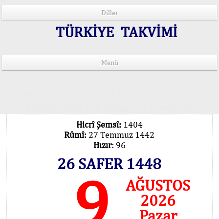
Diller
TÜRKİYE TAKVİMİ
Menü
15 Lisânda Namaz Vakitleri
İmsâk Vakti Hakkında Mühim Açıklama !..
Vakitlerimiz Son Teknoloji Hesâbıdır
Hicrî Şemsî:
1404
Rûmî:
27 Temmuz 1442
Hızır:
96
26 SAFER 1448
9
AĞUSTOS
2026
Pazar