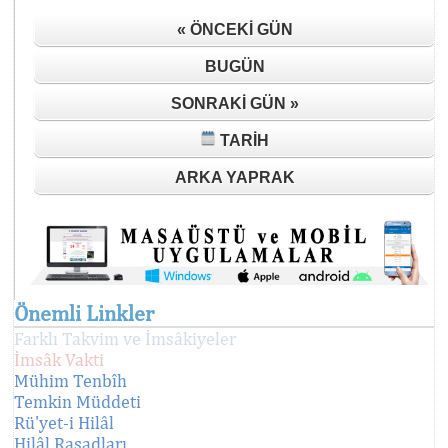
« ÖNCEKI GÜN
BUGÜN
SONRAKI GÜN »
TARIH
ARKA YAPRAK
Önemli Linkler
Farklı Takvim ve İmsâkiyeler
İmsâk Vakti
Mühim Tenbîh
Temkin Müddeti
Rü'yet-i Hilâl
Hilâl Rasadları