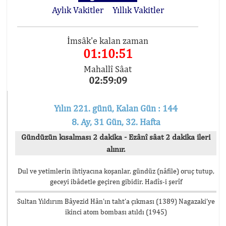
Aylık Vakitler
Yıllık Vakitler
İmsâk'e kalan zaman
01:10:51
Mahallî Sâat
02:59:09
Yılın 221. günü, Kalan Gün : 144
8. Ay, 31 Gün, 32. Hafta
Gündüzün kısalması 2 dakika - Ezânî sâat 2 dakika ileri
alınır.
Dul ve yetimlerin ihtiyacına koşanlar, gündüz (nâfile) oruç tutup,
geceyi ibâdetle geçiren gibidir. Hadîs-i şerîf
Sultan Yıldırım Bâyezid Hân’ın taht’a çıkması (1389) Nagazaki’ye
ikinci atom bombası atıldı (1945)