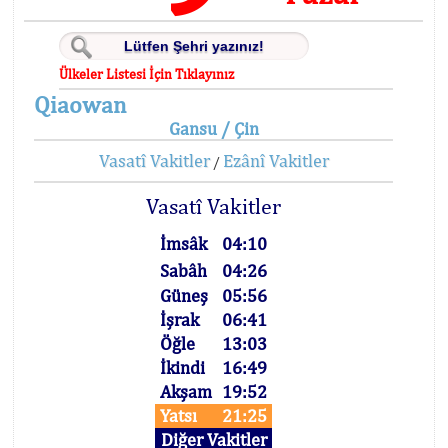
Ülkeler Listesi İçin Tıklayınız
Qiaowan
Gansu / Çin
Vasatî Vakitler
Ezânî Vakitler
/
Vasatî Vakitler
İmsâk
04:10
Sabâh
04:26
Güneş
05:56
İşrak
06:41
Öğle
13:03
İkindi
16:49
Akşam
19:52
Yatsı
21:25
Diğer Vakitler