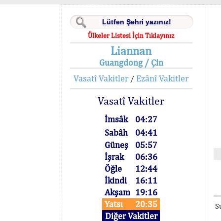
Ülkeler Listesi İçin Tıklayınız
Liannan
Guangdong / Çin
Vasatî Vakitler
Ezânî Vakitler
/
Vasatî Vakitler
İmsâk
04:27
Sabâh
04:41
Güneş
05:57
İşrak
06:36
Öğle
12:44
İkindi
16:11
Akşam
19:16
Yatsı
20:35
S
Diğer Vakitler