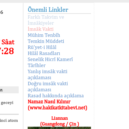
Önemli Linkler
96
Farklı Takvim ve
İmsâkiyeler
İmsâk Vakti
Mühim Tenbîh
 Sâat
Temkin Müddeti
Rü'yet-i Hilâl
7:28
Hilâl Rasadları
Senelik Hicrî Kamerî
Târîhler
Yanlış imsâk vakti
açıklaması
Doğru imsâk vakti
açıklaması
r.
Rasad hakkında açıklama
Namaz Nasıl Kılınır
 geceyi
(www.hakikatkitabevi.net)
Liannan
kinci atom
(Guangdong / Çin )