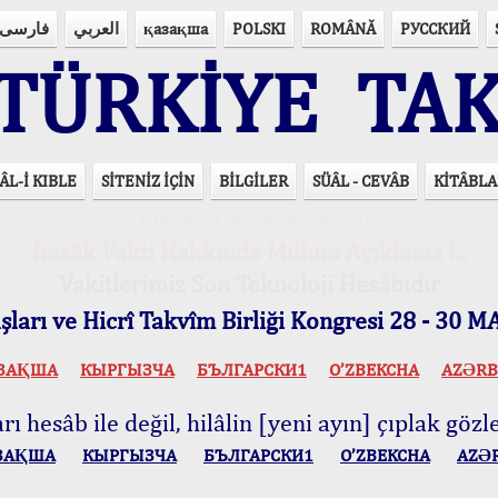
فارسی
العربي
қазақша
POLSKI
ROMÂNĂ
РУССКИЙ
ÜRKİYE TAK
ÂL-İ KIBLE
SİTENİZ İÇİN
BİLGİLER
SÜÂL - CEVÂB
KİTÂBLA
15 Lisânda Namaz Vakitleri
İmsâk Vakti Hakkında Mühim Açıklama !..
Vakitlerimiz Son Teknoloji Hesâbıdır
ları ve Hicrî Takvîm Birliği Kongresi 28 - 30
ЗАҚША
КЫPГЫЗЧA
БЪЛГАРСКИ1
O’ZBEKCHA
AZӘRB
ı hesâb ile değil, hilâlin [yeni ayın] çıplak gözle
ЗАҚША
КЫPГЫЗЧA
БЪЛГАРСКИ1
O’ZBEKCHA
AZӘ