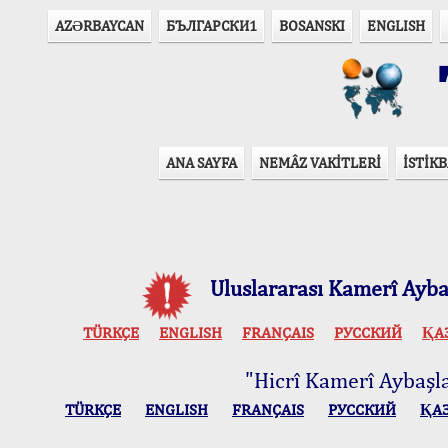
AZӘRBAYCAN
БЪЛГАРСКИ1
BOSANSKI
ENGLISH
T
ANA SAYFA
NEMÂZ VAKİTLERİ
İSTİKB
Uluslararası Kamerî Aybaş
TÜRKÇE
ENGLISH
FRANÇAIS
РУССКИЙ
ҚА
"Hicrî Kamerî Aybaşlar
TÜRKÇE
ENGLISH
FRANÇAIS
РУССКИЙ
ҚА