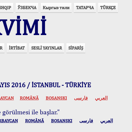
SHQIP
ЎЗБЕКЧА
Кыргыз тили
ТАТАРЧА
TÜRKÇE
VİMİ
R
İRTİBAT
SESLİ YAYINLAR
SİPARİŞ
 MAYIS 2016 / İSTANBUL - TÜRKİYE
AYCAN
ROMÂNĂ
BOSANSKI
فارسی
العربي
 görülmesi ile başlar."
RBAYCAN
ROMÂNĂ
BOSANSKI
فارسی
العربي