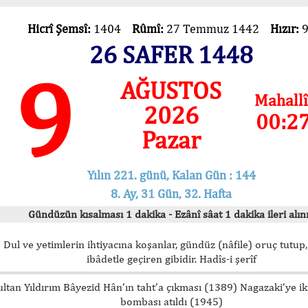
Hicrî Şemsî:
1404
Rûmî:
27 Temmuz 1442
Hızır:
26 SAFER 1448
9
AĞUSTOS
Mahallî
2026
00:2
Pazar
Yılın 221. günü, Kalan Gün : 144
8. Ay, 31 Gün, 32. Hafta
Gündüzün kısalması 1 dakika - Ezânî sâat 1 dakika ileri alını
Dul ve yetimlerin ihtiyacına koşanlar, gündüz (nâfile) oruç tutup,
ibâdetle geçiren gibidir. Hadîs-i şerîf
ultan Yıldırım Bâyezid Hân’ın taht’a çıkması (1389) Nagazaki’ye i
bombası atıldı (1945)