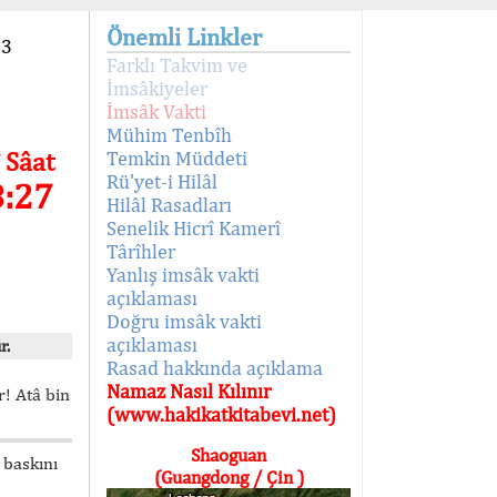
Önemli Linkler
93
Farklı Takvim ve
İmsâkiyeler
İmsâk Vakti
Mühim Tenbîh
 Sâat
Temkin Müddeti
Rü'yet-i Hilâl
8:27
Hilâl Rasadları
Senelik Hicrî Kamerî
Târîhler
Yanlış imsâk vakti
açıklaması
Doğru imsâk vakti
açıklaması
r.
Rasad hakkında açıklama
Namaz Nasıl Kılınır
! Atâ bin
(www.hakikatkitabevi.net)
Shaoguan
 baskını
(Guangdong / Çin )