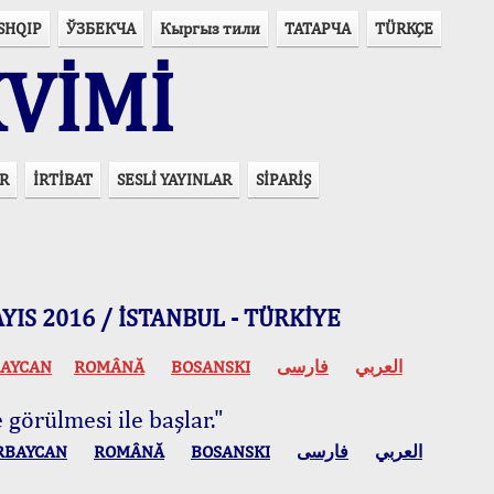
SHQIP
ЎЗБЕКЧА
Кыргыз тили
ТАТАРЧА
TÜRKÇE
VİMİ
R
İRTİBAT
SESLİ YAYINLAR
SİPARİŞ
 MAYIS 2016 / İSTANBUL - TÜRKİYE
AYCAN
ROMÂNĂ
BOSANSKI
فارسی
العربي
 görülmesi ile başlar."
RBAYCAN
ROMÂNĂ
BOSANSKI
فارسی
العربي