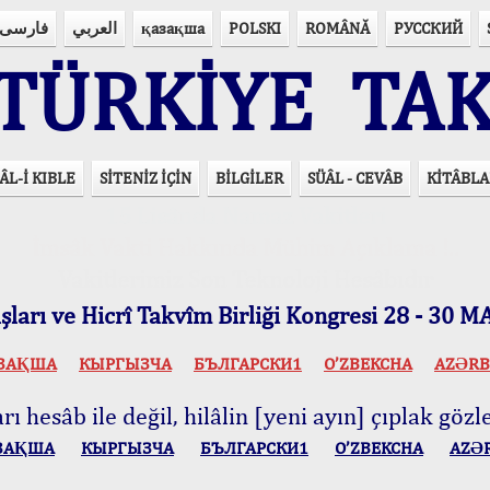
فارسی
العربي
қазақша
POLSKI
ROMÂNĂ
РУССКИЙ
ÜRKİYE TAK
ÂL-İ KIBLE
SİTENİZ İÇİN
BİLGİLER
SÜÂL - CEVÂB
KİTÂBLA
15 Lisânda Namaz Vakitleri
İmsâk Vakti Hakkında Mühim Açıklama !..
Vakitlerimiz Son Teknoloji Hesâbıdır
ları ve Hicrî Takvîm Birliği Kongresi 28 - 30
ЗАҚША
КЫPГЫЗЧA
БЪЛГАРСКИ1
O’ZBEKCHA
AZӘRB
ı hesâb ile değil, hilâlin [yeni ayın] çıplak gözle
ЗАҚША
КЫPГЫЗЧA
БЪЛГАРСКИ1
O’ZBEKCHA
AZӘ