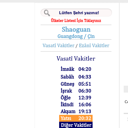
Ülkeler Listesi İçin Tıklayınız
Shaoguan
Guangdong / Çin
Vasatî Vakitler
Ezânî Vakitler
/
Vasatî Vakitler
İmsâk
04:20
Sabâh
04:33
Güneş
05:51
İşrak
06:30
Öğle
12:39
C
İkindi
16:06
Akşam
19:13
Yatsı
20:32
Diğer Vakitler