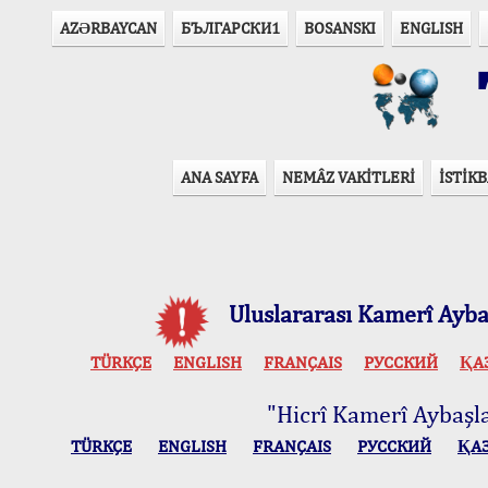
AZӘRBAYCAN
БЪЛГАРСКИ1
BOSANSKI
ENGLISH
T
ANA SAYFA
NEMÂZ VAKİTLERİ
İSTİKB
Uluslararası Kamerî Aybaş
TÜRKÇE
ENGLISH
FRANÇAIS
РУССКИЙ
ҚА
"Hicrî Kamerî Aybaşlar
TÜRKÇE
ENGLISH
FRANÇAIS
РУССКИЙ
ҚА