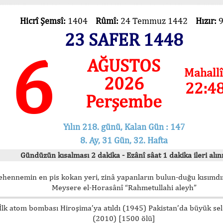
Hicrî Şemsî:
1404
Rûmî:
24 Temmuz 1442
Hızır:
23 SAFER 1448
6
AĞUSTOS
Mahallî
2026
22:4
Perşembe
Yılın 218. günü, Kalan Gün : 147
8. Ay, 31 Gün, 32. Hafta
Gündüzün kısalması 2 dakika - Ezânî sâat 1 dakika ileri alını
ehennemin en pis kokan yeri, zinâ yapanların bulun-duğu kısımdır
Meysere el-Horasânî “Rahmetullahi aleyh”
İlk atom bombası Hiroşima’ya atıldı (1945) Pakistan’da büyük sel
(2010) [1500 ölü]