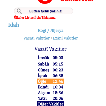
Ülkeler Listesi İçin Tıklayınız
Idah
Kogi / Nijerya
Vasatî Vakitler
Ezânî Vakitler
/
Vasatî Vakitler
İmsâk
05:03
Sabâh
05:15
Güneş
06:23
İşrak
06:58
Öğle
12:46
İkindi
16:04
Akşam
18:56
Yatsı
20:06
Diğer Vakitler