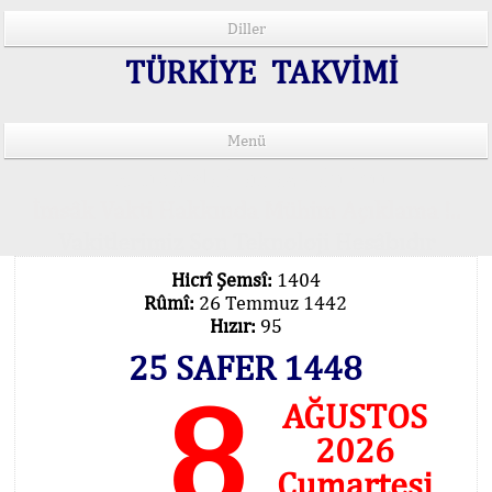
Diller
TÜRKİYE TAKVİMİ
Menü
15 Lisânda Namaz Vakitleri
İmsâk Vakti Hakkında Mühim Açıklama !..
Vakitlerimiz Son Teknoloji Hesâbıdır
Hicrî Şemsî:
1404
Rûmî:
26 Temmuz 1442
Hızır:
95
25 SAFER 1448
8
AĞUSTOS
2026
Cumartesi