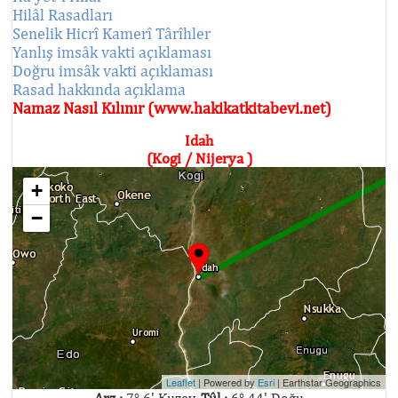
Hilâl Rasadları
Senelik Hicrî Kamerî Târîhler
Yanlış imsâk vakti açıklaması
Doğru imsâk vakti açıklaması
Rasad hakkında açıklama
Namaz Nasıl Kılınır (www.hakikatkitabevi.net)
Idah
(Kogi / Nijerya )
+
−
Leaflet
| Powered by
Esri
|
Earthstar Geographics
Arz :
7° 6' Kuzey,
Tûl :
6° 44' Doğu