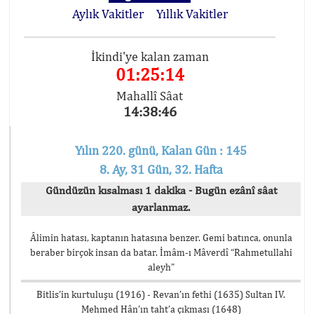
Aylık Vakitler
Yıllık Vakitler
İkindi'ye kalan zaman
01:25:14
Mahallî Sâat
14:38:46
Yılın 220. günü, Kalan Gün : 145
8. Ay, 31 Gün, 32. Hafta
Gündüzün kısalması 1 dakika - Bugün ezânî sâat
ayarlanmaz.
Âlimin hatası, kaptanın hatasına benzer. Gemi batınca, onunla
beraber birçok insan da batar. İmâm-ı Mâverdî “Rahmetullahi
aleyh”
Bitlis’in kurtuluşu (1916) - Revan’ın fethi (1635) Sultan IV.
Mehmed Hân’ın taht’a çıkması (1648)