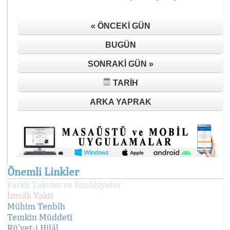
« ÖNCEKI GÜN
BUGÜN
SONRAKI GÜN »
TARIH
ARKA YAPRAK
Önemli Linkler
Farklı Takvim ve İmsâkiyeler
İmsâk Vakti
Mühim Tenbîh
Temkin Müddeti
Rü'yet-i Hilâl