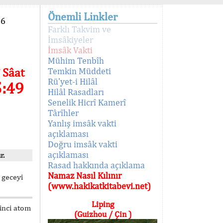
Önemli Linkler
96
Farklı Takvim ve
İmsâkiyeler
İmsâk Vakti
Mühim Tenbîh
 Sâat
Temkin Müddeti
Rü'yet-i Hilâl
5:49
Hilâl Rasadları
Senelik Hicrî Kamerî
Târîhler
Yanlış imsâk vakti
açıklaması
Doğru imsâk vakti
açıklaması
r.
Rasad hakkında açıklama
Namaz Nasıl Kılınır
 geceyi
(www.hakikatkitabevi.net)
Liping
kinci atom
(Guizhou / Çin )