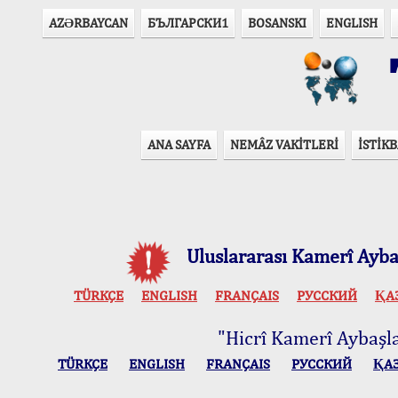
AZӘRBAYCAN
БЪЛГАРСКИ1
BOSANSKI
ENGLISH
T
ANA SAYFA
NEMÂZ VAKİTLERİ
İSTİKB
Uluslararası Kamerî Aybaş
TÜRKÇE
ENGLISH
FRANÇAIS
РУССКИЙ
ҚА
"Hicrî Kamerî Aybaşlar
TÜRKÇE
ENGLISH
FRANÇAIS
РУССКИЙ
ҚА