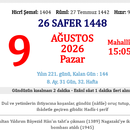
Hicrî Şemsî:
1404
Rûmî:
27 Temmuz 1442
Hızır:
26 SAFER 1448
9
AĞUSTOS
Mahallî
2026
15:0
Pazar
Yılın 221. günü, Kalan Gün : 144
8. Ay, 31 Gün, 32. Hafta
Gündüzün kısalması 2 dakika - Ezânî sâat 1 dakika ileri alını
Dul ve yetimlerin ihtiyacına koşanlar, gündüz (nâfile) oruç tutup,
ibâdetle geçiren gibidir. Hadîs-i şerîf
ultan Yıldırım Bâyezid Hân’ın taht’a çıkması (1389) Nagazaki’ye i
bombası atıldı (1945)