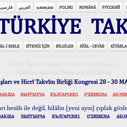
فارسی
العربي
қазақша
POLSKI
ROMÂNĂ
РУССКИЙ
ÜRKİYE TAK
ÂL-İ KIBLE
SİTENİZ İÇİN
BİLGİLER
SÜÂL - CEVÂB
KİTÂBLA
15 Lisânda Namaz Vakitleri
İmsâk Vakti Hakkında Mühim Açıklama !..
Vakitlerimiz Son Teknoloji Hesâbıdır
ları ve Hicrî Takvîm Birliği Kongresi 28 - 30
ЗАҚША
КЫPГЫЗЧA
БЪЛГАРСКИ1
O’ZBEKCHA
AZӘRB
ı hesâb ile değil, hilâlin [yeni ayın] çıplak gözle
ЗАҚША
КЫPГЫЗЧA
БЪЛГАРСКИ1
O’ZBEKCHA
AZӘ