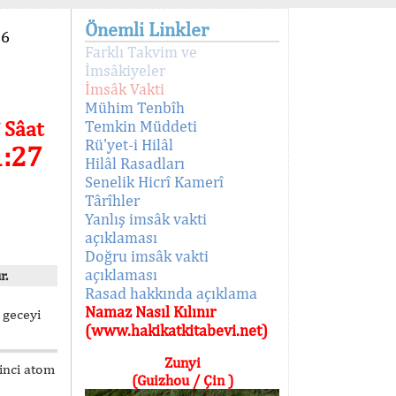
Önemli Linkler
96
Farklı Takvim ve
İmsâkiyeler
İmsâk Vakti
Mühim Tenbîh
 Sâat
Temkin Müddeti
Rü'yet-i Hilâl
1:27
Hilâl Rasadları
Senelik Hicrî Kamerî
Târîhler
Yanlış imsâk vakti
açıklaması
Doğru imsâk vakti
açıklaması
r.
Rasad hakkında açıklama
Namaz Nasıl Kılınır
 geceyi
(www.hakikatkitabevi.net)
Zunyi
kinci atom
(Guizhou / Çin )