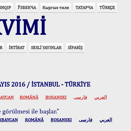
SHQIP
ЎЗБЕКЧА
Кыргыз тили
ТАТАРЧА
TÜRKÇE
VİMİ
R
İRTİBAT
SESLİ YAYINLAR
SİPARİŞ
 MAYIS 2016 / İSTANBUL - TÜRKİYE
AYCAN
ROMÂNĂ
BOSANSKI
فارسی
العربي
 görülmesi ile başlar."
RBAYCAN
ROMÂNĂ
BOSANSKI
فارسی
العربي