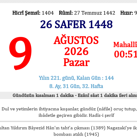
Hicrî Şemsî:
1404
Rûmî:
27 Temmuz 1442
Hızır:
26 SAFER 1448
9
AĞUSTOS
Mahallî
2026
00:5
Pazar
Yılın 221. günü, Kalan Gün : 144
8. Ay, 31 Gün, 32. Hafta
Gündüzün kısalması 1 dakika - Ezânî sâat 1 dakika ileri alını
Dul ve yetimlerin ihtiyacına koşanlar, gündüz (nâfile) oruç tutup,
ibâdetle geçiren gibidir. Hadîs-i şerîf
ultan Yıldırım Bâyezid Hân’ın taht’a çıkması (1389) Nagazaki’ye i
bombası atıldı (1945)