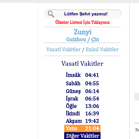
Ülkeler Listesi İçin Tıklayınız
Zunyi
Guizhou / Çin
Vasatî Vakitler
Ezânî Vakitler
/
Vasatî Vakitler
İmsâk
04:41
Sabâh
04:55
Güneş
06:14
İşrak
06:54
Öğle
13:06
İkindi
16:39
Akşam
19:42
Yatsı
21:04
S
Diğer Vakitler