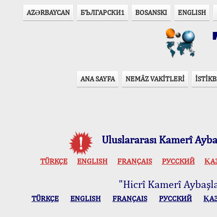
AZӘRBAYCAN
БЪЛГАРСКИ1
BOSANSKI
ENGLISH
T
ANA SAYFA
NEMÂZ VAKİTLERİ
İSTİKB
Uluslararası Kamerî Aybaş
TÜRKÇE
ENGLISH
FRANÇAIS
РУССКИЙ
ҚА
"Hicrî Kamerî Aybaşlar
TÜRKÇE
ENGLISH
FRANÇAIS
РУССКИЙ
ҚА