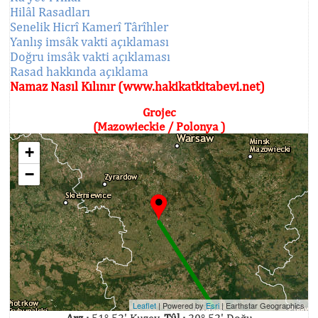
Hilâl Rasadları
Senelik Hicrî Kamerî Târîhler
Yanlış imsâk vakti açıklaması
Doğru imsâk vakti açıklaması
Rasad hakkında açıklama
Namaz Nasıl Kılınır (www.hakikatkitabevi.net)
Grojec
(Mazowieckie / Polonya )
+
−
Leaflet
| Powered by
Esri
|
Earthstar Geographics
Arz :
51° 52' Kuzey,
Tûl :
20° 52' Doğu