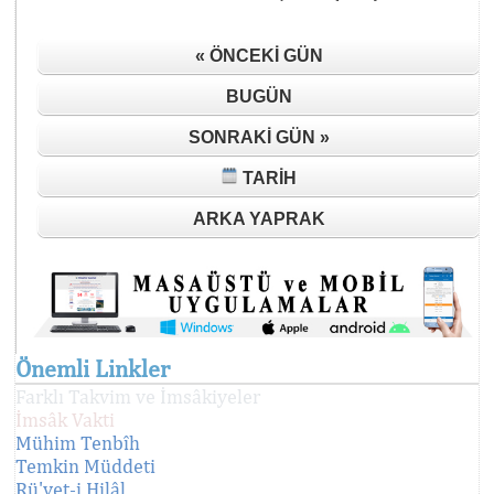
« ÖNCEKI GÜN
BUGÜN
SONRAKI GÜN »
TARIH
ARKA YAPRAK
Önemli Linkler
Farklı Takvim ve İmsâkiyeler
İmsâk Vakti
Mühim Tenbîh
Temkin Müddeti
Rü'yet-i Hilâl