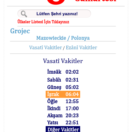
Ülkeler Listesi İçin Tıklayınız
Grojec
Mazowieckie / Polonya
Vasatî Vakitler
Ezânî Vakitler
/
Vasatî Vakitler
İmsâk
02:02
Sabâh
02:31
Güneş
05:02
İşrak
06:04
Öğle
12:55
İkindi
17:00
Akşam
20:23
Yatsı
22:51
Diğer Vakitler