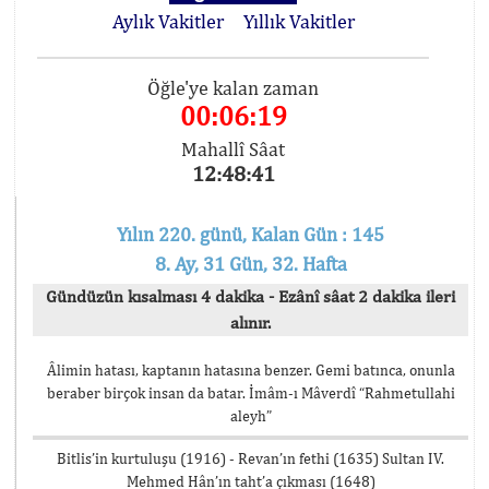
Aylık Vakitler
Yıllık Vakitler
Öğle'ye kalan zaman
00:06:19
Mahallî Sâat
12:48:41
Yılın 220. günü, Kalan Gün : 145
8. Ay, 31 Gün, 32. Hafta
Gündüzün kısalması 4 dakika - Ezânî sâat 2 dakika ileri
alınır.
Âlimin hatası, kaptanın hatasına benzer. Gemi batınca, onunla
beraber birçok insan da batar. İmâm-ı Mâverdî “Rahmetullahi
aleyh”
Bitlis’in kurtuluşu (1916) - Revan’ın fethi (1635) Sultan IV.
Mehmed Hân’ın taht’a çıkması (1648)