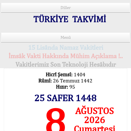
Diller
TÜRKİYE TAKVİMİ
Menü
15 Lisânda Namaz Vakitleri
İmsâk Vakti Hakkında Mühim Açıklama !..
Vakitlerimiz Son Teknoloji Hesâbıdır
Hicrî Şemsî:
1404
Rûmî:
26 Temmuz 1442
Hızır:
95
25 SAFER 1448
8
AĞUSTOS
2026
Cumartesi