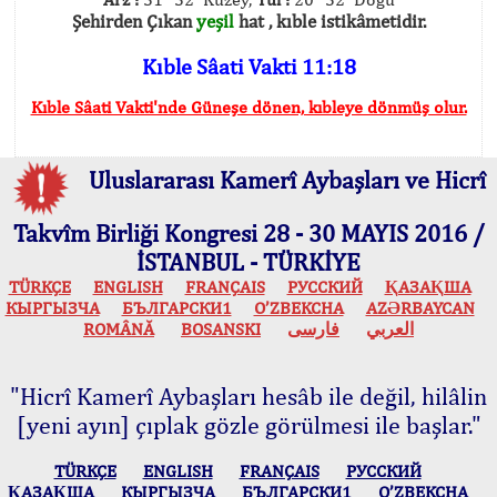
Şehirden Çıkan
yeşil
hat , kıble istikâmetidir.
Kıble Sâati Vakti 11:18
Kıble Sâati Vakti'nde Güneşe dönen, kıbleye dönmüş olur.
Uluslararası Kamerî Aybaşları ve Hicrî
Takvîm Birliği Kongresi 28 - 30 MAYIS 2016 /
İSTANBUL - TÜRKİYE
TÜRKÇE
ENGLISH
FRANÇAIS
РУССКИЙ
ҚАЗАҚША
КЫPГЫЗЧA
БЪЛГАРСКИ1
O’ZBEKCHA
AZӘRBAYCAN
ROMÂNĂ
BOSANSKI
فارسی
العربي
"Hicrî Kamerî Aybaşları hesâb ile değil, hilâlin
[yeni ayın] çıplak gözle görülmesi ile başlar."
TÜRKÇE
ENGLISH
FRANÇAIS
РУССКИЙ
ҚАЗАҚША
КЫPГЫЗЧA
БЪЛГАРСКИ1
O’ZBEKCHA