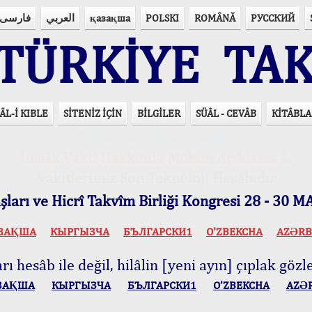
فارسی
العربي
қазақша
POLSKI
ROMÂNĂ
РУССКИЙ
ÜRKİYE TAK
ÂL-İ KIBLE
SİTENİZ İÇİN
BİLGİLER
SÜÂL - CEVÂB
KİTÂBLA
15 Lisânda Namaz Vakitleri
İmsâk Vakti Hakkında Mühim Açıklama !..
Vakitlerimiz Son Teknoloji Hesâbıdır
ları ve Hicrî Takvîm Birliği Kongresi 28 - 30
ЗАҚША
КЫPГЫЗЧA
БЪЛГАРСКИ1
O’ZBEKCHA
AZӘRB
ı hesâb ile değil, hilâlin [yeni ayın] çıplak gözle
ЗАҚША
КЫPГЫЗЧA
БЪЛГАРСКИ1
O’ZBEKCHA
AZӘ