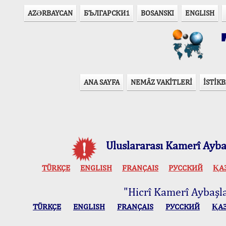
AZӘRBAYCAN
БЪЛГАРСКИ1
BOSANSKI
ENGLISH
T
ANA SAYFA
NEMÂZ VAKİTLERİ
İSTİKB
Uluslararası Kamerî Aybaş
TÜRKÇE
ENGLISH
FRANÇAIS
РУССКИЙ
ҚА
"Hicrî Kamerî Aybaşlar
TÜRKÇE
ENGLISH
FRANÇAIS
РУССКИЙ
ҚА