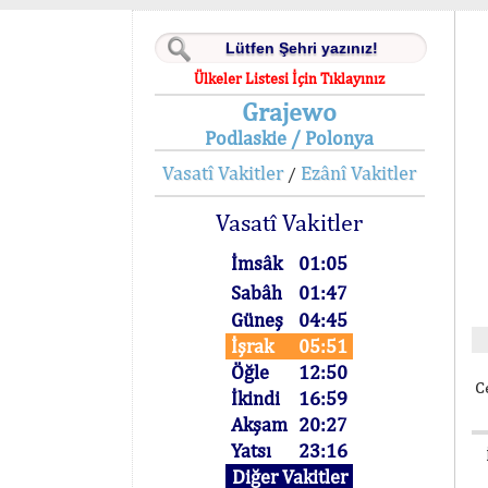
Ülkeler Listesi İçin Tıklayınız
Grajewo
Podlaskie / Polonya
Vasatî Vakitler
Ezânî Vakitler
/
Vasatî Vakitler
İmsâk
01:05
Sabâh
01:47
Güneş
04:45
İşrak
05:51
Öğle
12:50
C
İkindi
16:59
Akşam
20:27
Yatsı
23:16
Diğer Vakitler