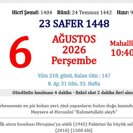
Hicrî Şemsî:
1404
Rûmî:
24 Temmuz 1442
Hızır:
23 SAFER 1448
6
AĞUSTOS
Mahallî
2026
10:4
Perşembe
Yılın 218. günü, Kalan Gün : 147
8. Ay, 31 Gün, 32. Hafta
Gündüzün kısalması 4 dakika - Ezânî sâat 2 dakika ileri alını
ehennemin en pis kokan yeri, zinâ yapanların bulun-duğu kısımdır
Meysere el-Horasânî “Rahmetullahi aleyh”
İlk atom bombası Hiroşima’ya atıldı (1945) Pakistan’da büyük sel
(2010) [1500 ölü]