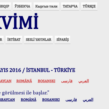
SHQIP
ЎЗБЕКЧА
Кыргыз тили
ТАТАРЧА
TÜRKÇE
VİMİ
R
İRTİBAT
SESLİ YAYINLAR
SİPARİŞ
 MAYIS 2016 / İSTANBUL - TÜRKİYE
AYCAN
ROMÂNĂ
BOSANSKI
فارسی
العربي
 görülmesi ile başlar."
RBAYCAN
ROMÂNĂ
BOSANSKI
فارسی
العربي