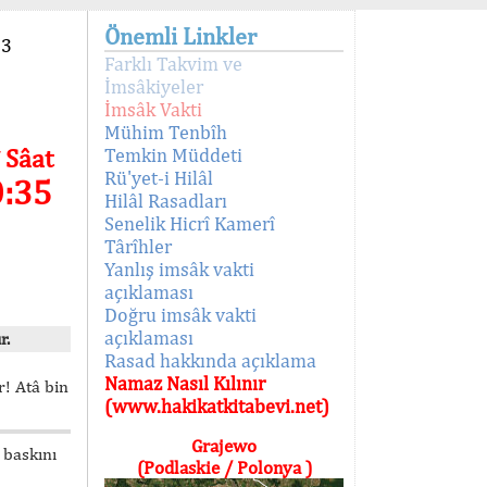
Önemli Linkler
93
Farklı Takvim ve
İmsâkiyeler
İmsâk Vakti
Mühim Tenbîh
 Sâat
Temkin Müddeti
Rü'yet-i Hilâl
0:35
Hilâl Rasadları
Senelik Hicrî Kamerî
Târîhler
Yanlış imsâk vakti
açıklaması
Doğru imsâk vakti
açıklaması
r.
Rasad hakkında açıklama
Namaz Nasıl Kılınır
! Atâ bin
(www.hakikatkitabevi.net)
Grajewo
 baskını
(Podlaskie / Polonya )