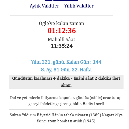
Aylık Vakitler
Yıllık Vakitler
Öğle'ye kalan zaman
01:12:36
Mahallî Sâat
11:35:24
Yılın 221. günü, Kalan Gün : 144
8. Ay, 31 Gün, 32. Hafta
Gündüzün kısalması 4 dakika - Ezânî sâat 2 dakika ileri
alınır.
Dul ve yetimlerin ihtiyacına koşanlar, gündüz (nâfile) oruç tutup,
geceyi ibâdetle geçiren gibidir. Hadîs-i şerîf
Sultan Yıldırım Bâyezid Hân’ın taht’a çıkması (1389) Nagazaki’ye
ikinci atom bombası atıldı (1945)