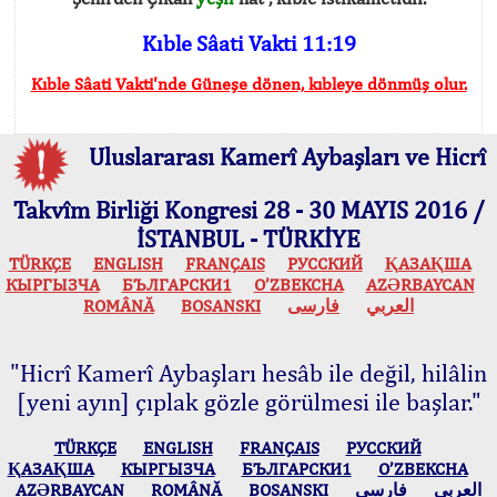
Kıble Sâati Vakti 11:19
Kıble Sâati Vakti'nde Güneşe dönen, kıbleye dönmüş olur.
Uluslararası Kamerî Aybaşları ve Hicrî
Takvîm Birliği Kongresi 28 - 30 MAYIS 2016 /
İSTANBUL - TÜRKİYE
TÜRKÇE
ENGLISH
FRANÇAIS
РУССКИЙ
ҚАЗАҚША
КЫPГЫЗЧA
БЪЛГАРСКИ1
O’ZBEKCHA
AZӘRBAYCAN
ROMÂNĂ
BOSANSKI
فارسی
العربي
"Hicrî Kamerî Aybaşları hesâb ile değil, hilâlin
[yeni ayın] çıplak gözle görülmesi ile başlar."
TÜRKÇE
ENGLISH
FRANÇAIS
РУССКИЙ
ҚАЗАҚША
КЫPГЫЗЧA
БЪЛГАРСКИ1
O’ZBEKCHA
AZӘRBAYCAN
ROMÂNĂ
BOSANSKI
فارسی
العربي