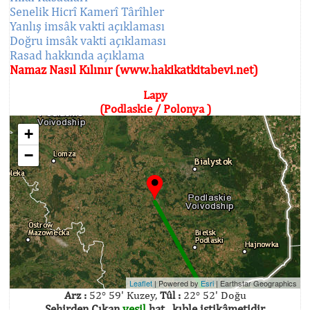
Senelik Hicrî Kamerî Târîhler
Yanlış imsâk vakti açıklaması
Doğru imsâk vakti açıklaması
Rasad hakkında açıklama
Namaz Nasıl Kılınır (www.hakikatkitabevi.net)
Lapy
(Podlaskie / Polonya )
+
−
Leaflet
| Powered by
Esri
|
Earthstar Geographics
Arz :
52° 59' Kuzey,
Tûl :
22° 52' Doğu
Şehirden Çıkan
yeşil
hat , kıble istikâmetidir.