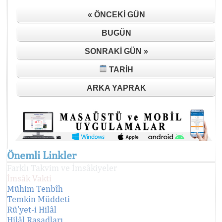
« ÖNCEKI GÜN
BUGÜN
SONRAKI GÜN »
TARIH
ARKA YAPRAK
Önemli Linkler
Farklı Takvim ve İmsâkiyeler
İmsâk Vakti
Mühim Tenbîh
Temkin Müddeti
Rü'yet-i Hilâl
Hilâl Rasadları