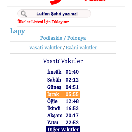
Ülkeler Listesi İçin Tıklayınız
Lapy
Podlaskie / Polonya
Vasatî Vakitler
Ezânî Vakitler
/
Vasatî Vakitler
İmsâk
01:40
Sabâh
02:12
Güneş
04:51
İşrak
05:55
Öğle
12:48
İkindi
16:53
Akşam
20:17
Yatsı
22:52
Diğer Vakitler