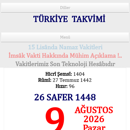
Diller
TÜRKİYE TAKVİMİ
Menü
15 Lisânda Namaz Vakitleri
İmsâk Vakti Hakkında Mühim Açıklama !..
Vakitlerimiz Son Teknoloji Hesâbıdır
Hicrî Şemsî:
1404
Rûmî:
27 Temmuz 1442
Hızır:
96
26 SAFER 1448
9
AĞUSTOS
2026
Pazar