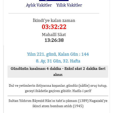
Aylık Vakitler
Yıllık Vakitler
İkindi'ye kalan zaman
03:32:22
Mahallî Sâat
13:26:38
Yılın 221. günü, Kalan Gün : 144
8. Ay, 31 Gün, 32. Hafta
Gündüzün kısalması 4 dakika - Ezânî sâat 2 dakika ileri
alınır.
Dul ve yetimlerin ihtiyacına koşanlar, gündüz (nâfile) oruç tutup,
geceyi ibâdetle geçiren gibidir. Hadîs-i şerîf
Sultan Yıldırım Bâyezid Hân’ın taht’a çıkması (1389) Nagazaki’ye
ikinci atom bombası atıldı (1945)