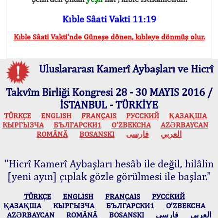
Kıble Sâati Vakti 11:19
Kıble Sâati Vakti'nde Güneşe dönen, kıbleye dönmüş olur.
Uluslararası Kamerî Aybaşları ve Hicrî
Takvîm Birliği Kongresi 28 - 30 MAYIS 2016 /
İSTANBUL - TÜRKİYE
TÜRKÇE
ENGLISH
FRANÇAIS
РУССКИЙ
ҚАЗАҚША
КЫPГЫЗЧA
БЪЛГАРСКИ1
O’ZBEKCHA
AZӘRBAYCAN
ROMÂNĂ
BOSANSKI
فارسی
العربي
"Hicrî Kamerî Aybaşları hesâb ile değil, hilâlin
[yeni ayın] çıplak gözle görülmesi ile başlar."
TÜRKÇE
ENGLISH
FRANÇAIS
РУССКИЙ
ҚАЗАҚША
КЫPГЫЗЧA
БЪЛГАРСКИ1
O’ZBEKCHA
AZӘRBAYCAN
ROMÂNĂ
BOSANSKI
فارسی
العربي