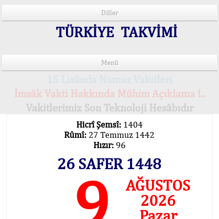
Diller
TÜRKİYE TAKVİMİ
Menü
15 Lisânda Namaz Vakitleri
İmsâk Vakti Hakkında Mühim Açıklama !..
Vakitlerimiz Son Teknoloji Hesâbıdır
Hicrî Şemsî:
1404
Rûmî:
27 Temmuz 1442
Hızır:
96
26 SAFER 1448
9
AĞUSTOS
2026
Pazar