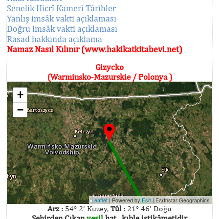
Senelik Hicrî Kamerî Târîhler
Yanlış imsâk vakti açıklaması
Doğru imsâk vakti açıklaması
Rasad hakkında açıklama
Namaz Nasıl Kılınır (www.hakikatkitabevi.net)
Gizycko
(Warminsko-Mazurskie / Polonya )
+
−
Leaflet
| Powered by
Esri
|
Earthstar Geographics
Arz :
54° 2' Kuzey,
Tûl :
21° 46' Doğu
Şehirden Çıkan
yeşil
hat , kıble istikâmetidir.