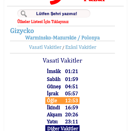
Ülkeler Listesi İçin Tıklayınız
Gizycko
Warminsko-Mazurskie / Polonya
Vasatî Vakitler
Ezânî Vakitler
/
Vasatî Vakitler
İmsâk
01:21
Sabâh
01:59
Güneş
04:51
İşrak
05:57
Öğle
12:53
İkindi
16:59
Akşam
20:26
Yatsı
23:11
Diğer Vakitler