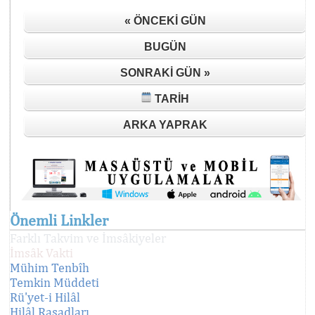
« ÖNCEKI GÜN
BUGÜN
SONRAKI GÜN »
TARIH
ARKA YAPRAK
Önemli Linkler
Farklı Takvim ve İmsâkiyeler
İmsâk Vakti
Mühim Tenbîh
Temkin Müddeti
Rü'yet-i Hilâl
Hilâl Rasadları