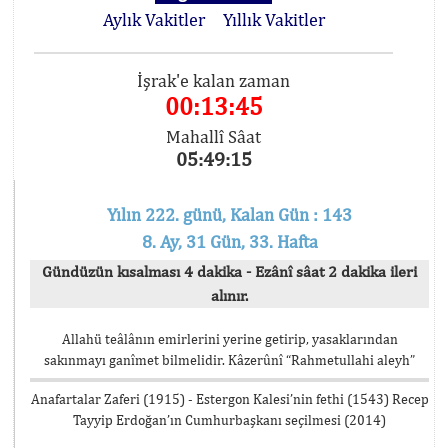
Aylık Vakitler
Yıllık Vakitler
İşrak'e kalan zaman
00:13:45
Mahallî Sâat
05:49:15
Yılın 222. günü, Kalan Gün : 143
8. Ay, 31 Gün, 33. Hafta
Gündüzün kısalması 4 dakika - Ezânî sâat 2 dakika ileri
alınır.
Allahü teâlânın emirlerini yerine getirip, yasaklarından
sakınmayı ganîmet bilmelidir. Kâzerûnî “Rahmetullahi aleyh”
Anafartalar Zaferi (1915) - Estergon Kalesi’nin fethi (1543) Recep
Tayyip Erdoğan’ın Cumhurbaşkanı seçilmesi (2014)