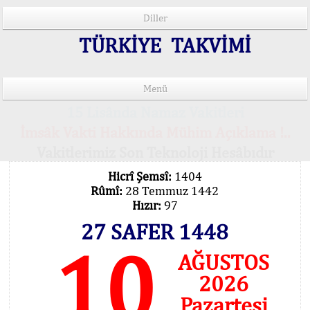
Diller
TÜRKİYE TAKVİMİ
Menü
15 Lisânda Namaz Vakitleri
İmsâk Vakti Hakkında Mühim Açıklama !..
Vakitlerimiz Son Teknoloji Hesâbıdır
Hicrî Şemsî:
1404
Rûmî:
28 Temmuz 1442
Hızır:
97
27 SAFER 1448
10
AĞUSTOS
2026
Pazartesi