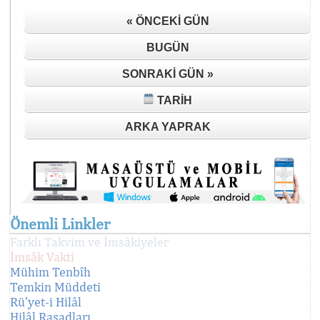
« ÖNCEKI GÜN
BUGÜN
SONRAKI GÜN »
TARIH
ARKA YAPRAK
Önemli Linkler
Farklı Takvim ve İmsâkiyeler
İmsâk Vakti
Mühim Tenbîh
Temkin Müddeti
Rü'yet-i Hilâl
Hilâl Rasadları