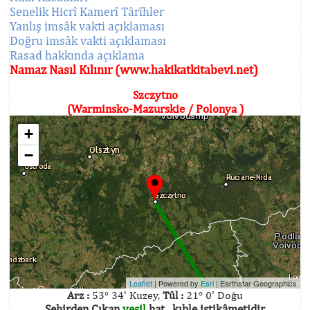
Senelik Hicrî Kamerî Târîhler
Yanlış imsâk vakti açıklaması
Doğru imsâk vakti açıklaması
Rasad hakkında açıklama
Namaz Nasıl Kılınır (www.hakikatkitabevi.net)
Szczytno
(Warminsko-Mazurskie / Polonya )
+
−
Leaflet
| Powered by
Esri
|
Earthstar Geographics
Arz :
53° 34' Kuzey,
Tûl :
21° 0' Doğu
Şehirden Çıkan
yeşil
hat , kıble istikâmetidir.