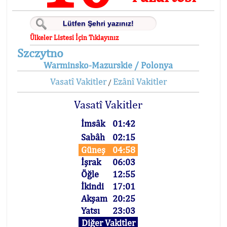
Ülkeler Listesi İçin Tıklayınız
Szczytno
Warminsko-Mazurskie / Polonya
Vasatî Vakitler
Ezânî Vakitler
/
Vasatî Vakitler
İmsâk
01:42
Sabâh
02:15
Güneş
04:58
İşrak
06:03
Öğle
12:55
İkindi
17:01
Akşam
20:25
Yatsı
23:03
Diğer Vakitler