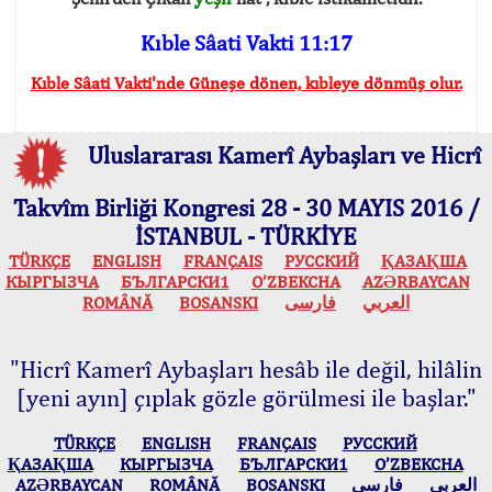
Kıble Sâati Vakti 11:17
Kıble Sâati Vakti'nde Güneşe dönen, kıbleye dönmüş olur.
Uluslararası Kamerî Aybaşları ve Hicrî
Takvîm Birliği Kongresi 28 - 30 MAYIS 2016 /
İSTANBUL - TÜRKİYE
TÜRKÇE
ENGLISH
FRANÇAIS
РУССКИЙ
ҚАЗАҚША
КЫPГЫЗЧA
БЪЛГАРСКИ1
O’ZBEKCHA
AZӘRBAYCAN
ROMÂNĂ
BOSANSKI
فارسی
العربي
"Hicrî Kamerî Aybaşları hesâb ile değil, hilâlin
[yeni ayın] çıplak gözle görülmesi ile başlar."
TÜRKÇE
ENGLISH
FRANÇAIS
РУССКИЙ
ҚАЗАҚША
КЫPГЫЗЧA
БЪЛГАРСКИ1
O’ZBEKCHA
AZӘRBAYCAN
ROMÂNĂ
BOSANSKI
فارسی
العربي