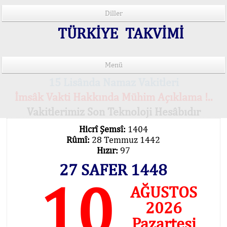
Diller
TÜRKİYE TAKVİMİ
Menü
15 Lisânda Namaz Vakitleri
İmsâk Vakti Hakkında Mühim Açıklama !..
Vakitlerimiz Son Teknoloji Hesâbıdır
Hicrî Şemsî:
1404
Rûmî:
28 Temmuz 1442
Hızır:
97
27 SAFER 1448
10
AĞUSTOS
2026
Pazartesi