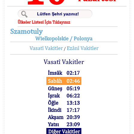
Ülkeler Listesi İçin Tıklayınız
Szamotuly
Wielkopolskie / Polonya
Vasatî Vakitler
Ezânî Vakitler
/
Vasatî Vakitler
İmsâk
02:17
Sabâh
02:46
Güneş
05:19
İşrak
06:22
Öğle
13:13
İkindi
17:17
Akşam
20:39
Yatsı
23:09
Diğer Vakitler