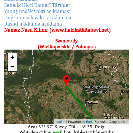
Senelik Hicrî Kamerî Târîhler
Yanlış imsâk vakti açıklaması
Doğru imsâk vakti açıklaması
Rasad hakkında açıklama
Namaz Nasıl Kılınır (www.hakikatkitabevi.net)
Szamotuly
(Wielkopolskie / Polonya )
+
−
Leaflet
| Powered by
Esri
|
Earthstar Geographics
Arz :
52° 37' Kuzey,
Tûl :
16° 35' Doğu
Şehirden Çıkan
yeşil
hat , kıble istikâmetidir.