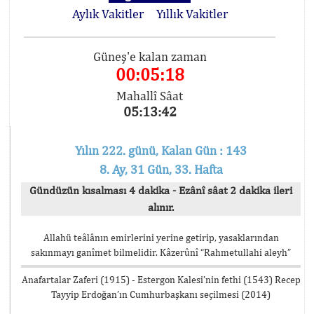
Aylık Vakitler
Yıllık Vakitler
Güneş'e kalan zaman
00:05:18
Mahallî Sâat
05:13:42
Yılın 222. günü, Kalan Gün : 143
8. Ay, 31 Gün, 33. Hafta
Gündüzün kısalması 4 dakika - Ezânî sâat 2 dakika ileri
alınır.
Allahü teâlânın emirlerini yerine getirip, yasaklarından
sakınmayı ganîmet bilmelidir. Kâzerûnî “Rahmetullahi aleyh”
Anafartalar Zaferi (1915) - Estergon Kalesi’nin fethi (1543) Recep
Tayyip Erdoğan’ın Cumhurbaşkanı seçilmesi (2014)