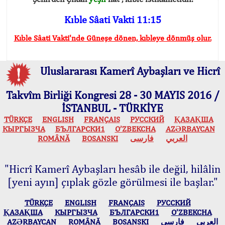
Kıble Sâati Vakti 11:15
Kıble Sâati Vakti'nde Güneşe dönen, kıbleye dönmüş olur.
Uluslararası Kamerî Aybaşları ve Hicrî
Takvîm Birliği Kongresi 28 - 30 MAYIS 2016 /
İSTANBUL - TÜRKİYE
TÜRKÇE
ENGLISH
FRANÇAIS
РУССКИЙ
ҚАЗАҚША
КЫPГЫЗЧA
БЪЛГАРСКИ1
O’ZBEKCHA
AZӘRBAYCAN
ROMÂNĂ
BOSANSKI
فارسی
العربي
"Hicrî Kamerî Aybaşları hesâb ile değil, hilâlin
[yeni ayın] çıplak gözle görülmesi ile başlar."
TÜRKÇE
ENGLISH
FRANÇAIS
РУССКИЙ
ҚАЗАҚША
КЫPГЫЗЧA
БЪЛГАРСКИ1
O’ZBEKCHA
AZӘRBAYCAN
ROMÂNĂ
BOSANSKI
فارسی
العربي