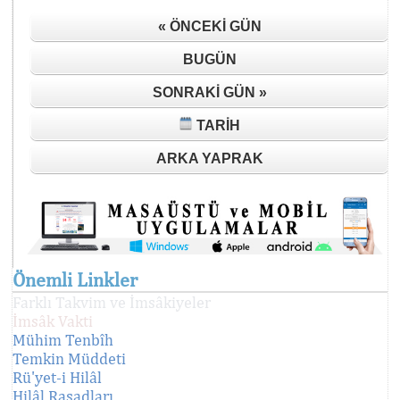
« ÖNCEKI GÜN
BUGÜN
SONRAKI GÜN »
TARIH
ARKA YAPRAK
Önemli Linkler
Farklı Takvim ve İmsâkiyeler
İmsâk Vakti
Mühim Tenbîh
Temkin Müddeti
Rü'yet-i Hilâl
Hilâl Rasadları