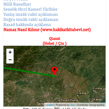
Hilâl Rasadları
Senelik Hicrî Kamerî Târîhler
Yanlış imsâk vakti açıklaması
Doğru imsâk vakti açıklaması
Rasad hakkında açıklama
Namaz Nasıl Kılınır (www.hakikatkitabevi.net)
Qianxi
(Hebei / Çin )
+
−
Leaflet
| Powered by
Esri
|
Earthstar Geographics
Arz :
40° 9' Kuzey,
Tûl :
118° 19' Doğu