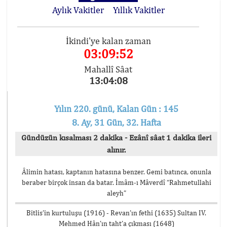
Aylık Vakitler
Yıllık Vakitler
İkindi'ye kalan zaman
03:09:52
Mahallî Sâat
13:04:08
Yılın 220. günü, Kalan Gün : 145
8. Ay, 31 Gün, 32. Hafta
Gündüzün kısalması 2 dakika - Ezânî sâat 1 dakika ileri
alınır.
Âlimin hatası, kaptanın hatasına benzer. Gemi batınca, onunla
beraber birçok insan da batar. İmâm-ı Mâverdî “Rahmetullahi
aleyh”
Bitlis’in kurtuluşu (1916) - Revan’ın fethi (1635) Sultan IV.
Mehmed Hân’ın taht’a çıkması (1648)