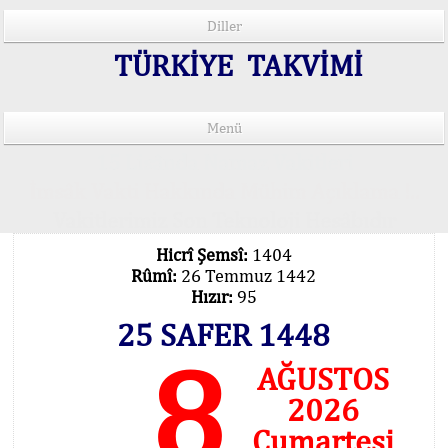
Diller
TÜRKİYE TAKVİMİ
Menü
15 Lisânda Namaz Vakitleri
İmsâk Vakti Hakkında Mühim Açıklama !..
Vakitlerimiz Son Teknoloji Hesâbıdır
Hicrî Şemsî:
1404
Rûmî:
26 Temmuz 1442
Hızır:
95
25 SAFER 1448
8
AĞUSTOS
2026
Cumartesi