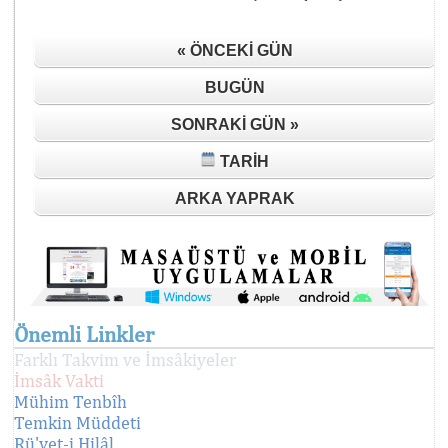
« ÖNCEKI GÜN
BUGÜN
SONRAKI GÜN »
TARIH
ARKA YAPRAK
Önemli Linkler
Farklı Takvim ve İmsâkiyeler
İmsâk Vakti
Mühim Tenbîh
Temkin Müddeti
Rü'yet-i Hilâl