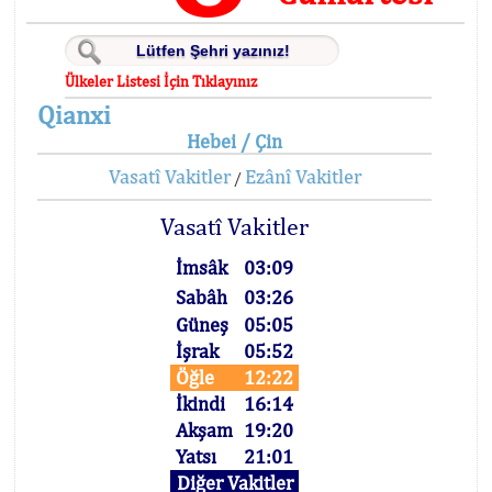
Ülkeler Listesi İçin Tıklayınız
Qianxi
Hebei / Çin
Vasatî Vakitler
Ezânî Vakitler
/
Vasatî Vakitler
İmsâk
03:09
Sabâh
03:26
Güneş
05:05
İşrak
05:52
Öğle
12:22
İkindi
16:14
Akşam
19:20
Yatsı
21:01
Diğer Vakitler