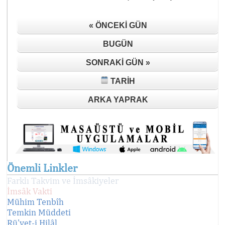
« ÖNCEKI GÜN
BUGÜN
SONRAKI GÜN »
TARIH
ARKA YAPRAK
Önemli Linkler
Farklı Takvim ve İmsâkiyeler
İmsâk Vakti
Mühim Tenbîh
Temkin Müddeti
Rü'yet-i Hilâl