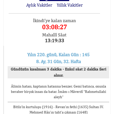
Aylık Vakitler
Yıllık Vakitler
İkindi'ye kalan zaman
03:08:27
Mahallî Sâat
13:19:33
Yılın 220. günü, Kalan Gün : 145
8. Ay, 31 Gün, 32. Hafta
Gündüzün kısalması 3 dakika - Ezânî sâat 2 dakika ileri
alınır.
Âlimin hatası, kaptanın hatasına benzer. Gemi batınca, onunla
beraber birçok insan da batar. İmâm-ı Mâverdî “Rahmetullahi
aleyh”
Bitlis’in kurtuluşu (1916) - Revan’ın fethi (1635) Sultan IV.
Mehmed Hân’ın taht’a çıkması (1648)