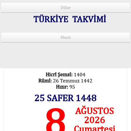
Diller
TÜRKİYE TAKVİMİ
Menü
15 Lisânda Namaz Vakitleri
İmsâk Vakti Hakkında Mühim Açıklama !..
Vakitlerimiz Son Teknoloji Hesâbıdır
Hicrî Şemsî:
1404
Rûmî:
26 Temmuz 1442
Hızır:
95
25 SAFER 1448
8
AĞUSTOS
2026
Cumartesi