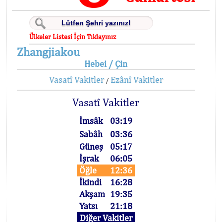
Ülkeler Listesi İçin Tıklayınız
Zhangjiakou
Hebei / Çin
Vasatî Vakitler
Ezânî Vakitler
/
Vasatî Vakitler
İmsâk
03:19
Sabâh
03:36
Güneş
05:17
İşrak
06:05
Öğle
12:36
İkindi
16:28
Akşam
19:35
Yatsı
21:18
Diğer Vakitler