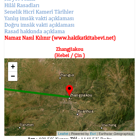
Hilâl Rasadları
Senelik Hicrî Kamerî Târîhler
Yanlış imsâk vakti açıklaması
Doğru imsâk vakti açıklaması
Rasad hakkında açıklama
Namaz Nasıl Kılınır (www.hakikatkitabevi.net)
Zhangjiakou
(Hebei / Çin )
+
−
Leaflet
| Powered by
Esri
|
Earthstar Geographics
Arz :
40° 50' Kuzey,
Tûl :
114° 53' Doğu