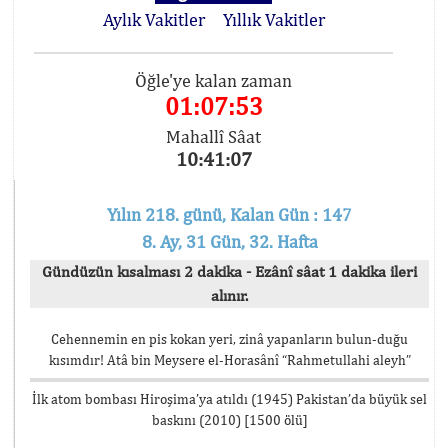
Aylık Vakitler
Yıllık Vakitler
Öğle'ye kalan zaman
01:07:53
Mahallî Sâat
10:41:07
Yılın 218. günü, Kalan Gün : 147
8. Ay, 31 Gün, 32. Hafta
Gündüzün kısalması 2 dakika - Ezânî sâat 1 dakika ileri
alınır.
Cehennemin en pis kokan yeri, zinâ yapanların bulun-duğu
kısımdır! Atâ bin Meysere el-Horasânî “Rahmetullahi aleyh”
İlk atom bombası Hiroşima’ya atıldı (1945) Pakistan’da büyük sel
baskını (2010) [1500 ölü]