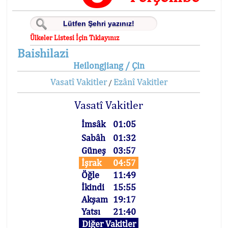
Ülkeler Listesi İçin Tıklayınız
Baishilazi
Heilongjiang / Çin
Vasatî Vakitler
Ezânî Vakitler
/
Vasatî Vakitler
İmsâk
01:05
Sabâh
01:32
Güneş
03:57
İşrak
04:57
Öğle
11:49
İkindi
15:55
Akşam
19:17
Yatsı
21:40
Diğer Vakitler