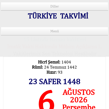
Diller
TÜRKİYE TAKVİMİ
Menü
15 Lisânda Namaz Vakitleri
İmsâk Vakti Hakkında Mühim Açıklama !..
Vakitlerimiz Son Teknoloji Hesâbıdır
Hicrî Şemsî:
1404
Rûmî:
24 Temmuz 1442
Hızır:
93
23 SAFER 1448
6
AĞUSTOS
2026
Perşembe