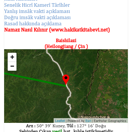
Senelik Hicrî Kamerî Târîhler
Yanlış imsâk vakti açıklaması
Doğru imsâk vakti açıklaması
Rasad hakkında açıklama
Namaz Nasıl Kılınır (www.hakikatkitabevi.net)
Baishilazi
(Heilongjiang / Çin )
+
−
Leaflet
| Powered by
Esri
|
Earthstar Geographics
Arz :
50° 39' Kuzey,
Tûl :
127° 16' Doğu
Şehirden Çıkan
yeşil
hat , kıble istikâmetidir.