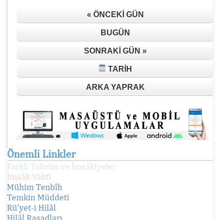
« ÖNCEKI GÜN
BUGÜN
SONRAKI GÜN »
TARIH
ARKA YAPRAK
Önemli Linkler
Farklı Takvim ve İmsâkiyeler
İmsâk Vakti
Mühim Tenbîh
Temkin Müddeti
Rü'yet-i Hilâl
Hilâl Rasadları