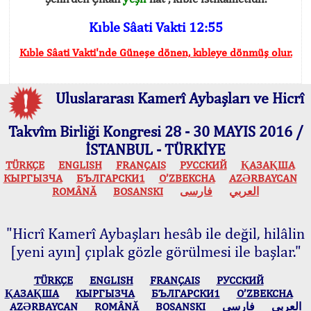
Kıble Sâati Vakti 12:55
Kıble Sâati Vakti'nde Güneşe dönen, kıbleye dönmüş olur.
Uluslararası Kamerî Aybaşları ve Hicrî
Takvîm Birliği Kongresi 28 - 30 MAYIS 2016 /
İSTANBUL - TÜRKİYE
TÜRKÇE
ENGLISH
FRANÇAIS
РУССКИЙ
ҚАЗАҚША
КЫPГЫЗЧA
БЪЛГАРСКИ1
O’ZBEKCHA
AZӘRBAYCAN
ROMÂNĂ
BOSANSKI
فارسی
العربي
"Hicrî Kamerî Aybaşları hesâb ile değil, hilâlin
[yeni ayın] çıplak gözle görülmesi ile başlar."
TÜRKÇE
ENGLISH
FRANÇAIS
РУССКИЙ
ҚАЗАҚША
КЫPГЫЗЧA
БЪЛГАРСКИ1
O’ZBEKCHA
AZӘRBAYCAN
ROMÂNĂ
BOSANSKI
فارسی
العربي