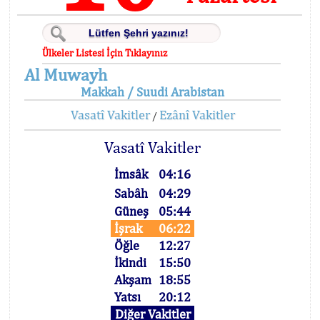
Ülkeler Listesi İçin Tıklayınız
Al Muwayh
Makkah / Suudi Arabistan
Vasatî Vakitler
Ezânî Vakitler
/
Vasatî Vakitler
İmsâk
04:16
Sabâh
04:29
Güneş
05:44
İşrak
06:22
Öğle
12:27
İkindi
15:50
Akşam
18:55
Yatsı
20:12
Diğer Vakitler