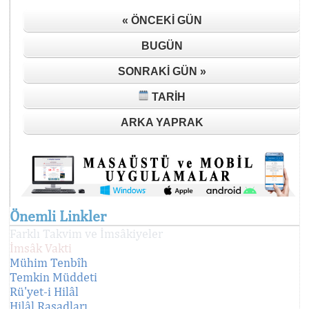
« ÖNCEKI GÜN
BUGÜN
SONRAKI GÜN »
TARIH
ARKA YAPRAK
Önemli Linkler
Farklı Takvim ve İmsâkiyeler
İmsâk Vakti
Mühim Tenbîh
Temkin Müddeti
Rü'yet-i Hilâl
Hilâl Rasadları