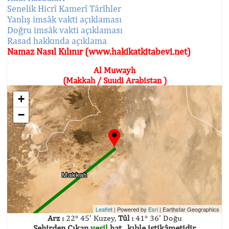
Senelik Hicrî Kamerî Târîhler
Yanlış imsâk vakti açıklaması
Doğru imsâk vakti açıklaması
Rasad hakkında açıklama
Namaz Nasıl Kılınır (www.hakikatkitabevi.net)
Al Muwayh
(Makkah / Suudi Arabistan )
+
−
Leaflet
| Powered by
Esri
|
Earthstar Geographics
Arz :
22° 45' Kuzey,
Tûl :
41° 36' Doğu
Şehirden Çıkan
yeşil
hat , kıble istikâmetidir.