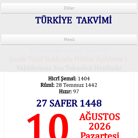
Diller
TÜRKİYE TAKVİMİ
Menü
15 Lisânda Namaz Vakitleri
İmsâk Vakti Hakkında Mühim Açıklama !..
Vakitlerimiz Son Teknoloji Hesâbıdır
Hicrî Şemsî:
1404
Rûmî:
28 Temmuz 1442
Hızır:
97
27 SAFER 1448
10
AĞUSTOS
2026
Pazartesi