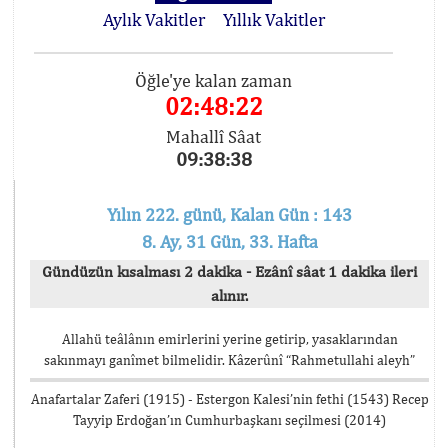
Aylık Vakitler
Yıllık Vakitler
Öğle'ye kalan zaman
02:48:22
Mahallî Sâat
09:38:38
Yılın 222. günü, Kalan Gün : 143
8. Ay, 31 Gün, 33. Hafta
Gündüzün kısalması 2 dakika - Ezânî sâat 1 dakika ileri
alınır.
Allahü teâlânın emirlerini yerine getirip, yasaklarından
sakınmayı ganîmet bilmelidir. Kâzerûnî “Rahmetullahi aleyh”
Anafartalar Zaferi (1915) - Estergon Kalesi’nin fethi (1543) Recep
Tayyip Erdoğan’ın Cumhurbaşkanı seçilmesi (2014)