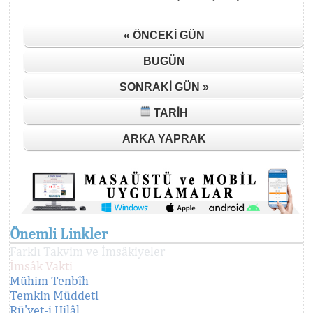
« ÖNCEKI GÜN
BUGÜN
SONRAKI GÜN »
TARIH
ARKA YAPRAK
Önemli Linkler
Farklı Takvim ve İmsâkiyeler
İmsâk Vakti
Mühim Tenbîh
Temkin Müddeti
Rü'yet-i Hilâl