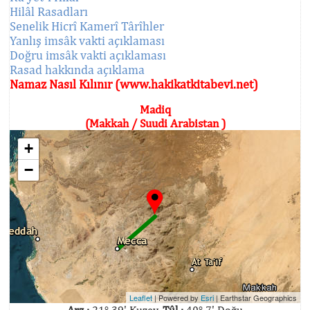
Hilâl Rasadları
Senelik Hicrî Kamerî Târîhler
Yanlış imsâk vakti açıklaması
Doğru imsâk vakti açıklaması
Rasad hakkında açıklama
Namaz Nasıl Kılınır (www.hakikatkitabevi.net)
Madiq
(Makkah / Suudi Arabistan )
+
−
Leaflet
| Powered by
Esri
|
Earthstar Geographics
Arz :
21° 39' Kuzey,
Tûl :
40° 7' Doğu