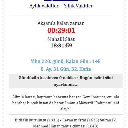
Aylık Vakitler
Yıllık Vakitler
Akşam'a kalan zaman
00:29:01
Mahallî Sâat
18:31:59
Yılın 220. günü, Kalan Gün : 145
8. Ay, 31 Gün, 32. Hafta
Gündüzün kısalması 0 dakika - Bugün ezânî sâat
ayarlanmaz.
Âlimin hatası, kaptanın hatasına benzer. Gemi batınca, onunla
beraber birçok insan da batar. İmâm-ı Mâverdî “Rahmetullahi
aleyh”
Bitlis’in kurtuluşu (1916) - Revan’ın fethi (1635) Sultan IV.
Mehmed Hân’ın taht’a çıkması (1648)