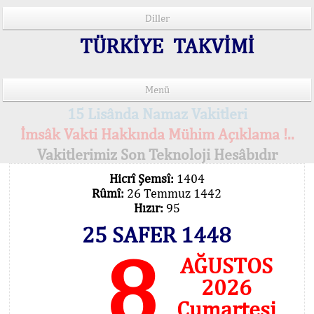
Diller
TÜRKİYE TAKVİMİ
Menü
15 Lisânda Namaz Vakitleri
İmsâk Vakti Hakkında Mühim Açıklama !..
Vakitlerimiz Son Teknoloji Hesâbıdır
Hicrî Şemsî:
1404
Rûmî:
26 Temmuz 1442
Hızır:
95
25 SAFER 1448
8
AĞUSTOS
2026
Cumartesi