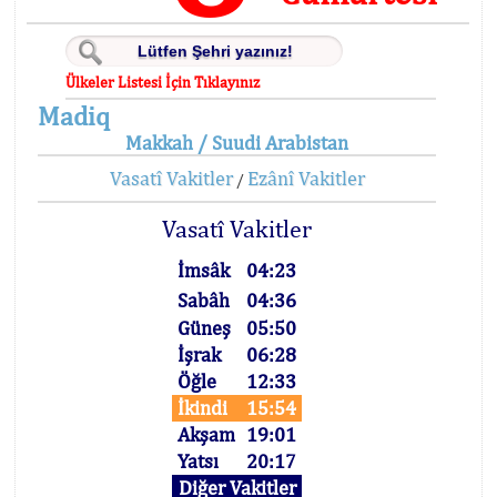
Ülkeler Listesi İçin Tıklayınız
Madiq
Makkah / Suudi Arabistan
Vasatî Vakitler
Ezânî Vakitler
/
Vasatî Vakitler
İmsâk
04:23
Sabâh
04:36
Güneş
05:50
İşrak
06:28
Öğle
12:33
İkindi
15:54
Akşam
19:01
Yatsı
20:17
Diğer Vakitler