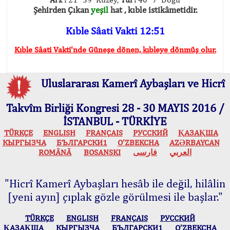
Şehirden Çıkan
yeşil
hat , kıble istikâmetidir.
Kıble Sâati Vakti 12:51
Kıble Sâati Vakti'nde Güneşe dönen, kıbleye dönmüş olur.
Uluslararası Kamerî Aybaşları ve Hicrî
Takvîm Birliği Kongresi 28 - 30 MAYIS 2016 /
İSTANBUL - TÜRKİYE
TÜRKÇE
ENGLISH
FRANÇAIS
РУССКИЙ
ҚАЗАҚША
КЫPГЫЗЧA
БЪЛГАРСКИ1
O’ZBEKCHA
AZӘRBAYCAN
ROMÂNĂ
BOSANSKI
فارسی
العربي
"Hicrî Kamerî Aybaşları hesâb ile değil, hilâlin
[yeni ayın] çıplak gözle görülmesi ile başlar."
TÜRKÇE
ENGLISH
FRANÇAIS
РУССКИЙ
ҚАЗАҚША
КЫPГЫЗЧA
БЪЛГАРСКИ1
O’ZBEKCHA