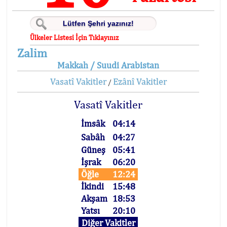
Ülkeler Listesi İçin Tıklayınız
Zalim
Makkah / Suudi Arabistan
Vasatî Vakitler
Ezânî Vakitler
/
Vasatî Vakitler
İmsâk
04:14
Sabâh
04:27
Güneş
05:41
İşrak
06:20
Öğle
12:24
İkindi
15:48
Akşam
18:53
Yatsı
20:10
Diğer Vakitler