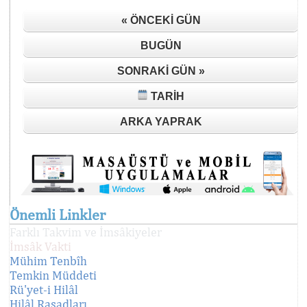
« ÖNCEKI GÜN
BUGÜN
SONRAKI GÜN »
TARIH
ARKA YAPRAK
Önemli Linkler
Farklı Takvim ve İmsâkiyeler
İmsâk Vakti
Mühim Tenbîh
Temkin Müddeti
Rü'yet-i Hilâl
Hilâl Rasadları