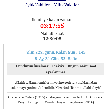
Aylık Vakitler
Yıllık Vakitler
İkindi'ye kalan zaman
03:17:55
Mahallî Sâat
12:30:05
Yılın 222. günü, Kalan Gün : 143
8. Ay, 31 Gün, 33. Hafta
Gündüzün kısalması 0 dakika - Bugün ezânî sâat
ayarlanmaz.
Allahü teâlânın emirlerini yerine getirip, yasaklarından
sakınmayı ganîmet bilmelidir. Kâzerûnî “Rahmetullahi aleyh”
Anafartalar Zaferi (1915) - Estergon Kalesi’nin fethi (1543) Recep
Tayyip Erdoğan’ın Cumhurbaşkanı seçilmesi (2014)