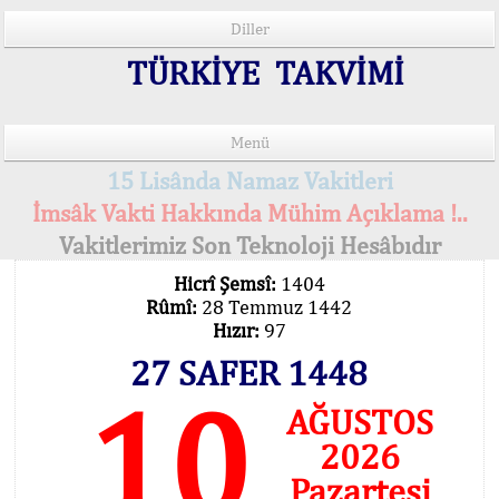
Diller
TÜRKİYE TAKVİMİ
Menü
15 Lisânda Namaz Vakitleri
İmsâk Vakti Hakkında Mühim Açıklama !..
Vakitlerimiz Son Teknoloji Hesâbıdır
Hicrî Şemsî:
1404
Rûmî:
28 Temmuz 1442
Hızır:
97
27 SAFER 1448
10
AĞUSTOS
2026
Pazartesi