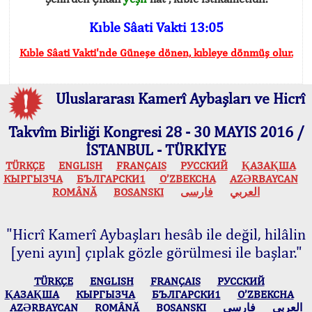
Kıble Sâati Vakti 13:05
Kıble Sâati Vakti'nde Güneşe dönen, kıbleye dönmüş olur.
Uluslararası Kamerî Aybaşları ve Hicrî
Takvîm Birliği Kongresi 28 - 30 MAYIS 2016 /
İSTANBUL - TÜRKİYE
TÜRKÇE
ENGLISH
FRANÇAIS
РУССКИЙ
ҚАЗАҚША
КЫPГЫЗЧA
БЪЛГАРСКИ1
O’ZBEKCHA
AZӘRBAYCAN
ROMÂNĂ
BOSANSKI
فارسی
العربي
"Hicrî Kamerî Aybaşları hesâb ile değil, hilâlin
[yeni ayın] çıplak gözle görülmesi ile başlar."
TÜRKÇE
ENGLISH
FRANÇAIS
РУССКИЙ
ҚАЗАҚША
КЫPГЫЗЧA
БЪЛГАРСКИ1
O’ZBEKCHA
AZӘRBAYCAN
ROMÂNĂ
BOSANSKI
فارسی
العربي