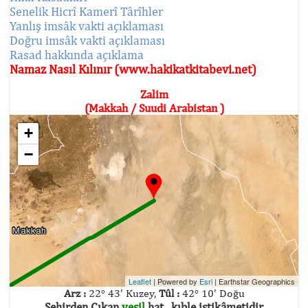
Senelik Hicrî Kamerî Târîhler
Yanlış imsâk vakti açıklaması
Doğru imsâk vakti açıklaması
Rasad hakkında açıklama
Namaz Nasıl Kılınır (www.hakikatkitabevi.net)
Zalim
(Makkah / Suudi Arabistan )
+
−
Leaflet
| Powered by
Esri
|
Earthstar Geographics
Arz :
22° 43' Kuzey,
Tûl :
42° 10' Doğu
Şehirden Çıkan
yeşil
hat , kıble istikâmetidir.