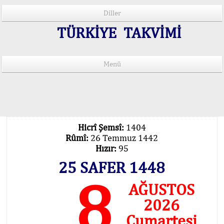
Diller
TÜRKİYE TAKVİMİ
Menü
15 Lisânda Namaz Vakitleri
İmsâk Vakti Hakkında Mühim Açıklama !..
Vakitlerimiz Son Teknoloji Hesâbıdır
Hicrî Şemsî:
1404
Rûmî:
26 Temmuz 1442
Hızır:
95
25 SAFER 1448
8
AĞUSTOS
2026
Cumartesi