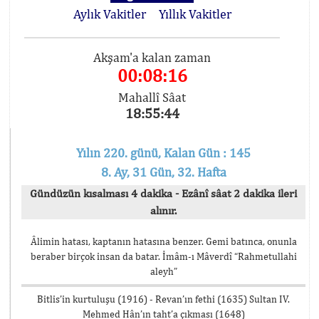
Aylık Vakitler
Yıllık Vakitler
Akşam'a kalan zaman
00:08:16
Mahallî Sâat
18:55:44
Yılın 220. günü, Kalan Gün : 145
8. Ay, 31 Gün, 32. Hafta
Gündüzün kısalması 4 dakika - Ezânî sâat 2 dakika ileri
alınır.
Âlimin hatası, kaptanın hatasına benzer. Gemi batınca, onunla
beraber birçok insan da batar. İmâm-ı Mâverdî “Rahmetullahi
aleyh”
Bitlis’in kurtuluşu (1916) - Revan’ın fethi (1635) Sultan IV.
Mehmed Hân’ın taht’a çıkması (1648)