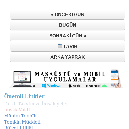
« ÖNCEKI GÜN
BUGÜN
SONRAKI GÜN »
TARIH
ARKA YAPRAK
Önemli Linkler
Farklı Takvim ve İmsâkiyeler
İmsâk Vakti
Mühim Tenbîh
Temkin Müddeti
Rü'yet-i Hilâl