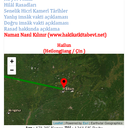
Hilâl Rasadları
Senelik Hicrî Kamerî Târîhler
Yanlış imsâk vakti açıklaması
Doğru imsâk vakti açıklaması
Rasad hakkında açıklama
Namaz Nasıl Kılınır (www.hakikatkitabevi.net)
Hailun
(Heilongjiang / Çin )
+
−
Leaflet
| Powered by
Esri
|
Earthstar Geographics
Arz :
47° 29' Kuzey,
Tûl :
126° 58' Doğu