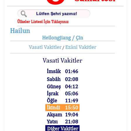
Ülkeler Listesi İçin Tıklayınız
Hailun
Heilongjiang / Çin
Vasatî Vakitler
Ezânî Vakitler
/
Vasatî Vakitler
İmsâk
01:46
Sabâh
02:08
Güneş
04:12
İşrak
05:06
Öğle
11:49
İkindi
15:50
Akşam
19:04
Yatsı
21:08
Diğer Vakitler