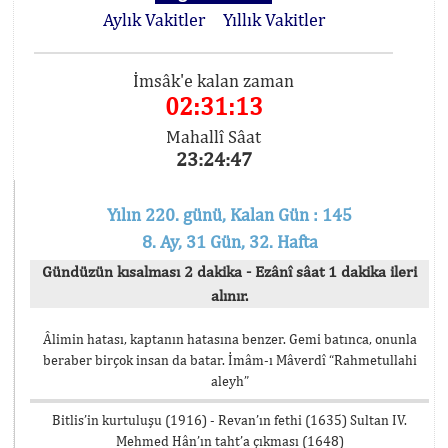
Aylık Vakitler
Yıllık Vakitler
İmsâk'e kalan zaman
02:31:13
Mahallî Sâat
23:24:47
Yılın 220. günü, Kalan Gün : 145
8. Ay, 31 Gün, 32. Hafta
Gündüzün kısalması 2 dakika - Ezânî sâat 1 dakika ileri
alınır.
Âlimin hatası, kaptanın hatasına benzer. Gemi batınca, onunla
beraber birçok insan da batar. İmâm-ı Mâverdî “Rahmetullahi
aleyh”
Bitlis’in kurtuluşu (1916) - Revan’ın fethi (1635) Sultan IV.
Mehmed Hân’ın taht’a çıkması (1648)