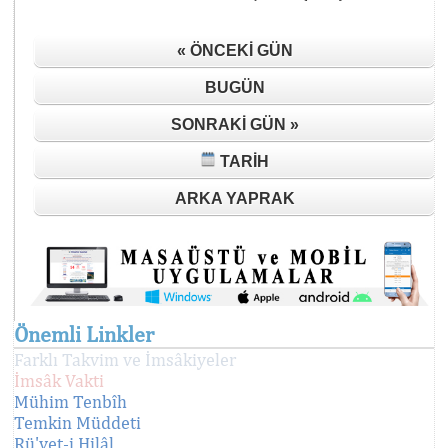
« ÖNCEKI GÜN
BUGÜN
SONRAKI GÜN »
TARIH
ARKA YAPRAK
Önemli Linkler
Farklı Takvim ve İmsâkiyeler
İmsâk Vakti
Mühim Tenbîh
Temkin Müddeti
Rü'yet-i Hilâl