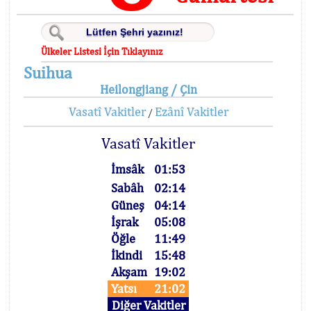
Ülkeler Listesi İçin Tıklayınız
Suihua
Heilongjiang / Çin
Vasatî Vakitler
Ezânî Vakitler
/
Vasatî Vakitler
İmsâk
01:53
Sabâh
02:14
Güneş
04:14
İşrak
05:08
Öğle
11:49
İkindi
15:48
Akşam
19:02
Yatsı
21:02
Diğer Vakitler