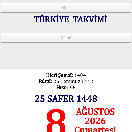
Diller
TÜRKİYE TAKVİMİ
Menü
15 Lisânda Namaz Vakitleri
İmsâk Vakti Hakkında Mühim Açıklama !..
Vakitlerimiz Son Teknoloji Hesâbıdır
Hicrî Şemsî:
1404
Rûmî:
26 Temmuz 1442
Hızır:
95
25 SAFER 1448
8
AĞUSTOS
2026
Cumartesi