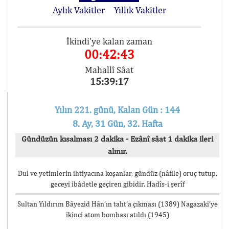
Aylık Vakitler
Yıllık Vakitler
İkindi'ye kalan zaman
00:42:43
Mahallî Sâat
15:39:17
Yılın 221. günü, Kalan Gün : 144
8. Ay, 31 Gün, 32. Hafta
Gündüzün kısalması 2 dakika - Ezânî sâat 1 dakika ileri
alınır.
Dul ve yetimlerin ihtiyacına koşanlar, gündüz (nâfile) oruç tutup,
geceyi ibâdetle geçiren gibidir. Hadîs-i şerîf
Sultan Yıldırım Bâyezid Hân’ın taht’a çıkması (1389) Nagazaki’ye
ikinci atom bombası atıldı (1945)