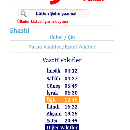
Ülkeler Listesi İçin Tıklayınız
Shashi
Hubei / Çin
Vasatî Vakitler
Ezânî Vakitler
/
Vasatî Vakitler
İmsâk
04:12
Sabâh
04:27
Güneş
05:49
İşrak
06:30
Öğle
12:45
İkindi
16:22
Akşam
19:25
Yatsı
20:49
Diğer Vakitler