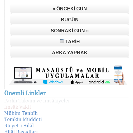
« ÖNCEKI GÜN
BUGÜN
SONRAKI GÜN »
TARIH
ARKA YAPRAK
Önemli Linkler
Farklı Takvim ve İmsâkiyeler
İmsâk Vakti
Mühim Tenbîh
Temkin Müddeti
Rü'yet-i Hilâl
Hilâl Rasadları