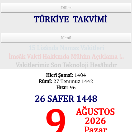
Diller
TÜRKİYE TAKVİMİ
Menü
15 Lisânda Namaz Vakitleri
İmsâk Vakti Hakkında Mühim Açıklama !..
Vakitlerimiz Son Teknoloji Hesâbıdır
Hicrî Şemsî:
1404
Rûmî:
27 Temmuz 1442
Hızır:
96
26 SAFER 1448
9
AĞUSTOS
2026
Pazar