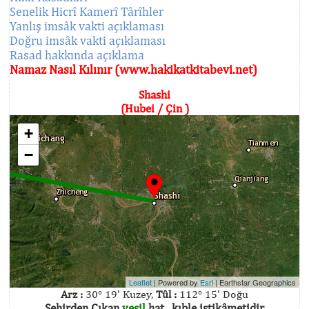
Senelik Hicrî Kamerî Târîhler
Yanlış imsâk vakti açıklaması
Doğru imsâk vakti açıklaması
Rasad hakkında açıklama
Namaz Nasıl Kılınır (www.hakikatkitabevi.net)
Shashi
(Hubei / Çin )
+
−
Leaflet
| Powered by
Esri
|
Earthstar Geographics
Arz :
30° 19' Kuzey,
Tûl :
112° 15' Doğu
Şehirden Çıkan
yeşil
hat , kıble istikâmetidir.