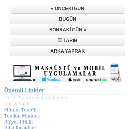
« ÖNCEKI GÜN
BUGÜN
SONRAKI GÜN »
TARIH
ARKA YAPRAK
Önemli Linkler
Farklı Takvim ve İmsâkiyeler
İmsâk Vakti
Mühim Tenbîh
Temkin Müddeti
Rü'yet-i Hilâl
Hilâl Rasadları