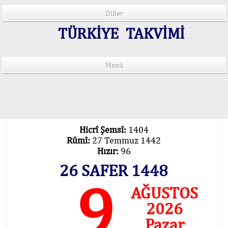
Diller
TÜRKİYE TAKVİMİ
Menü
15 Lisânda Namaz Vakitleri
İmsâk Vakti Hakkında Mühim Açıklama !..
Vakitlerimiz Son Teknoloji Hesâbıdır
Hicrî Şemsî:
1404
Rûmî:
27 Temmuz 1442
Hızır:
96
26 SAFER 1448
9
AĞUSTOS
2026
Pazar