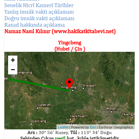
Senelik Hicrî Kamerî Târîhler
Yanlış imsâk vakti açıklaması
Doğru imsâk vakti açıklaması
Rasad hakkında açıklama
Namaz Nasıl Kılınır (www.hakikatkitabevi.net)
Yingcheng
(Hubei / Çin )
+
−
Leaflet
| Powered by
Esri
|
Earthstar Geographics
Arz :
30° 56' Kuzey,
Tûl :
113° 34' Doğu
Şehirden Çıkan
yeşil
hat , kıble istikâmetidir.