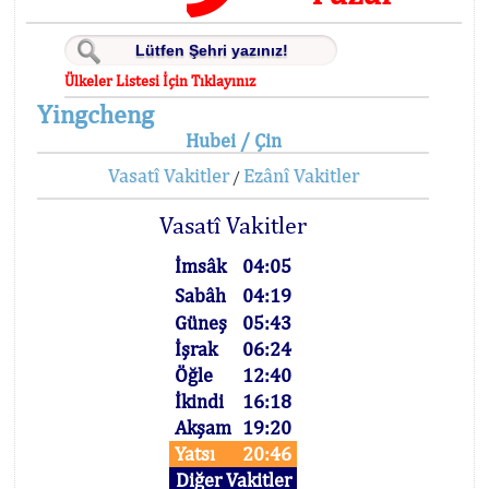
Ülkeler Listesi İçin Tıklayınız
Yingcheng
Hubei / Çin
Vasatî Vakitler
Ezânî Vakitler
/
Vasatî Vakitler
İmsâk
04:05
Sabâh
04:19
Güneş
05:43
İşrak
06:24
Öğle
12:40
İkindi
16:18
Akşam
19:20
Yatsı
20:46
Diğer Vakitler