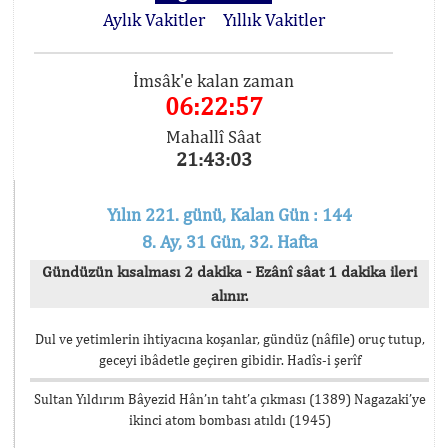
Aylık Vakitler
Yıllık Vakitler
İmsâk'e kalan zaman
06:22:57
Mahallî Sâat
21:43:03
Yılın 221. günü, Kalan Gün : 144
8. Ay, 31 Gün, 32. Hafta
Gündüzün kısalması 2 dakika - Ezânî sâat 1 dakika ileri
alınır.
Dul ve yetimlerin ihtiyacına koşanlar, gündüz (nâfile) oruç tutup,
geceyi ibâdetle geçiren gibidir. Hadîs-i şerîf
Sultan Yıldırım Bâyezid Hân’ın taht’a çıkması (1389) Nagazaki’ye
ikinci atom bombası atıldı (1945)