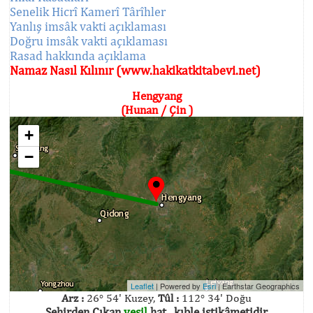
Senelik Hicrî Kamerî Târîhler
Yanlış imsâk vakti açıklaması
Doğru imsâk vakti açıklaması
Rasad hakkında açıklama
Namaz Nasıl Kılınır (www.hakikatkitabevi.net)
Hengyang
(Hunan / Çin )
+
−
Leaflet
| Powered by
Esri
|
Earthstar Geographics
Arz :
26° 54' Kuzey,
Tûl :
112° 34' Doğu
Şehirden Çıkan
yeşil
hat , kıble istikâmetidir.