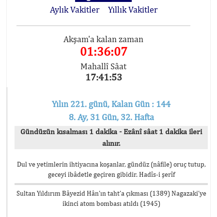
Aylık Vakitler
Yıllık Vakitler
Akşam'a kalan zaman
01:36:07
Mahallî Sâat
17:41:53
Yılın 221. günü, Kalan Gün : 144
8. Ay, 31 Gün, 32. Hafta
Gündüzün kısalması 1 dakika - Ezânî sâat 1 dakika ileri
alınır.
Dul ve yetimlerin ihtiyacına koşanlar, gündüz (nâfile) oruç tutup,
geceyi ibâdetle geçiren gibidir. Hadîs-i şerîf
Sultan Yıldırım Bâyezid Hân’ın taht’a çıkması (1389) Nagazaki’ye
ikinci atom bombası atıldı (1945)