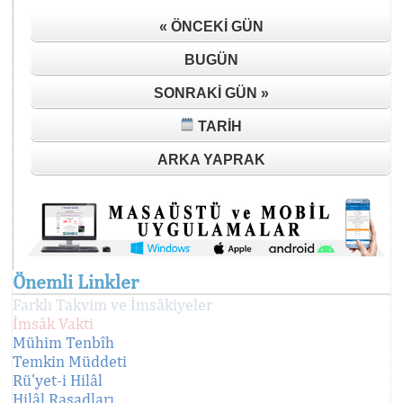
« ÖNCEKI GÜN
BUGÜN
SONRAKI GÜN »
TARIH
ARKA YAPRAK
Önemli Linkler
Farklı Takvim ve İmsâkiyeler
İmsâk Vakti
Mühim Tenbîh
Temkin Müddeti
Rü'yet-i Hilâl
Hilâl Rasadları