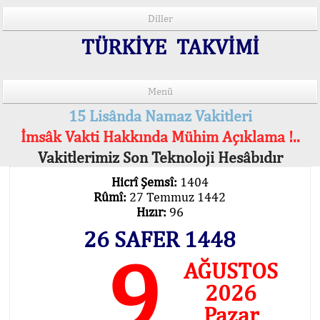
Diller
TÜRKİYE TAKVİMİ
Menü
15 Lisânda Namaz Vakitleri
İmsâk Vakti Hakkında Mühim Açıklama !..
Vakitlerimiz Son Teknoloji Hesâbıdır
Hicrî Şemsî:
1404
Rûmî:
27 Temmuz 1442
Hızır:
96
26 SAFER 1448
9
AĞUSTOS
2026
Pazar