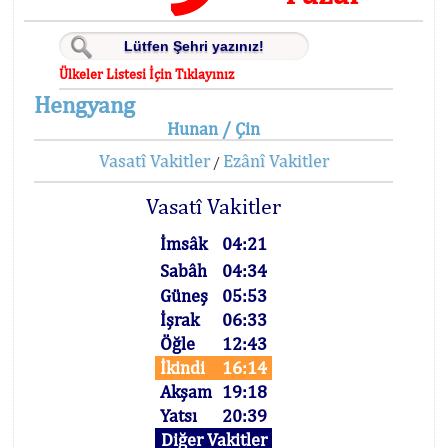
Ülkeler Listesi İçin Tıklayınız
Hengyang
Hunan / Çin
Vasatî Vakitler
Ezânî Vakitler
/
Vasatî Vakitler
İmsâk
04:21
Sabâh
04:34
Güneş
05:53
İşrak
06:33
Öğle
12:43
İkindi
16:14
Akşam
19:18
Yatsı
20:39
Diğer Vakitler