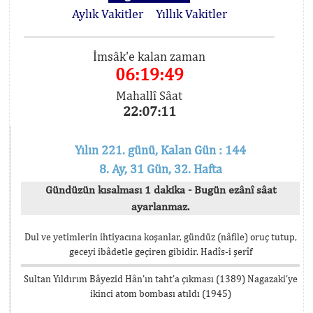
Aylık Vakitler
Yıllık Vakitler
İmsâk'e kalan zaman
06:19:49
Mahallî Sâat
22:07:11
Yılın 221. günü, Kalan Gün : 144
8. Ay, 31 Gün, 32. Hafta
Gündüzün kısalması 1 dakika - Bugün ezânî sâat
ayarlanmaz.
Dul ve yetimlerin ihtiyacına koşanlar, gündüz (nâfile) oruç tutup,
geceyi ibâdetle geçiren gibidir. Hadîs-i şerîf
Sultan Yıldırım Bâyezid Hân’ın taht’a çıkması (1389) Nagazaki’ye
ikinci atom bombası atıldı (1945)