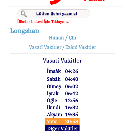
Ülkeler Listesi İçin Tıklayınız
Longshan
Hunan / Çin
Vasatî Vakitler
Ezânî Vakitler
/
Vasatî Vakitler
İmsâk
04:26
Sabâh
04:40
Güneş
06:02
İşrak
06:42
Öğle
12:56
İkindi
16:32
Akşam
19:35
Yatsı
20:58
Diğer Vakitler