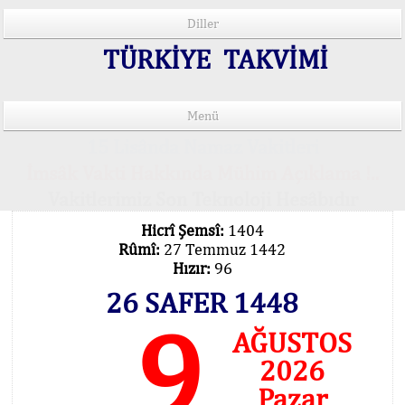
Diller
TÜRKİYE TAKVİMİ
Menü
15 Lisânda Namaz Vakitleri
İmsâk Vakti Hakkında Mühim Açıklama !..
Vakitlerimiz Son Teknoloji Hesâbıdır
Hicrî Şemsî:
1404
Rûmî:
27 Temmuz 1442
Hızır:
96
26 SAFER 1448
9
AĞUSTOS
2026
Pazar