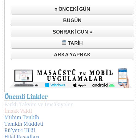
« ÖNCEKI GÜN
BUGÜN
SONRAKI GÜN »
TARIH
ARKA YAPRAK
Önemli Linkler
Farklı Takvim ve İmsâkiyeler
İmsâk Vakti
Mühim Tenbîh
Temkin Müddeti
Rü'yet-i Hilâl
Hilâl Rasadları