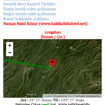
Senelik Hicrî Kamerî Târîhler
Yanlış imsâk vakti açıklaması
Doğru imsâk vakti açıklaması
Rasad hakkında açıklama
Namaz Nasıl Kılınır (www.hakikatkitabevi.net)
Longshan
(Hunan / Çin )
+
−
Leaflet
| Powered by
Esri
|
Earthstar Geographics
Arz :
29° 27' Kuzey,
Tûl :
109° 27' Doğu
Şehirden Çıkan
yeşil
hat , kıble istikâmetidir.