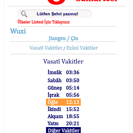
Ülkeler Listesi İçin Tıklayınız
Wuxi
Jiangsu / Çin
Vasatî Vakitler
Ezânî Vakitler
/
Vasatî Vakitler
İmsâk
03:36
Sabâh
03:50
Güneş
05:14
İşrak
05:56
Öğle
12:13
İkindi
15:52
Akşam
18:55
Yatsı
20:21
Diğer Vakitler