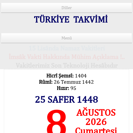
Diller
TÜRKİYE TAKVİMİ
Menü
15 Lisânda Namaz Vakitleri
İmsâk Vakti Hakkında Mühim Açıklama !..
Vakitlerimiz Son Teknoloji Hesâbıdır
Hicrî Şemsî:
1404
Rûmî:
26 Temmuz 1442
Hızır:
95
25 SAFER 1448
8
AĞUSTOS
2026
Cumartesi