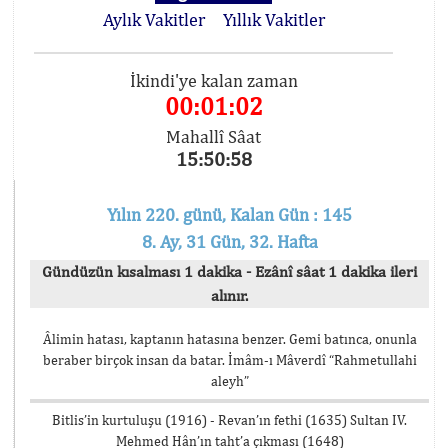
Aylık Vakitler
Yıllık Vakitler
İkindi'ye kalan zaman
00:01:02
Mahallî Sâat
15:50:58
Yılın 220. günü, Kalan Gün : 145
8. Ay, 31 Gün, 32. Hafta
Gündüzün kısalması 1 dakika - Ezânî sâat 1 dakika ileri
alınır.
Âlimin hatası, kaptanın hatasına benzer. Gemi batınca, onunla
beraber birçok insan da batar. İmâm-ı Mâverdî “Rahmetullahi
aleyh”
Bitlis’in kurtuluşu (1916) - Revan’ın fethi (1635) Sultan IV.
Mehmed Hân’ın taht’a çıkması (1648)