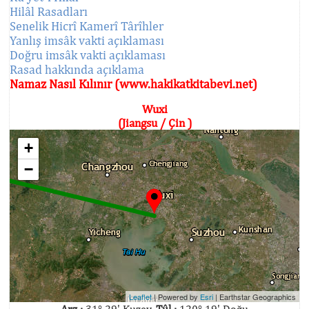
Hilâl Rasadları
Senelik Hicrî Kamerî Târîhler
Yanlış imsâk vakti açıklaması
Doğru imsâk vakti açıklaması
Rasad hakkında açıklama
Namaz Nasıl Kılınır (www.hakikatkitabevi.net)
Wuxi
(Jiangsu / Çin )
+
−
Leaflet
| Powered by
Esri
|
Earthstar Geographics
Arz :
31° 29' Kuzey,
Tûl :
120° 19' Doğu