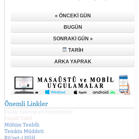
« ÖNCEKI GÜN
BUGÜN
SONRAKI GÜN »
TARIH
ARKA YAPRAK
Önemli Linkler
Farklı Takvim ve İmsâkiyeler
İmsâk Vakti
Mühim Tenbîh
Temkin Müddeti
Rü'yet-i Hilâl