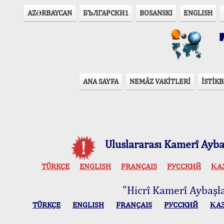
AZӘRBAYCAN
БЪЛГАРСКИ1
BOSANSKI
ENGLISH
T
ANA SAYFA
NEMÂZ VAKİTLERİ
İSTİKB
Uluslararası Kamerî Aybaş
TÜRKÇE
ENGLISH
FRANÇAIS
РУССКИЙ
ҚА
"Hicrî Kamerî Aybaşlar
TÜRKÇE
ENGLISH
FRANÇAIS
РУССКИЙ
ҚА