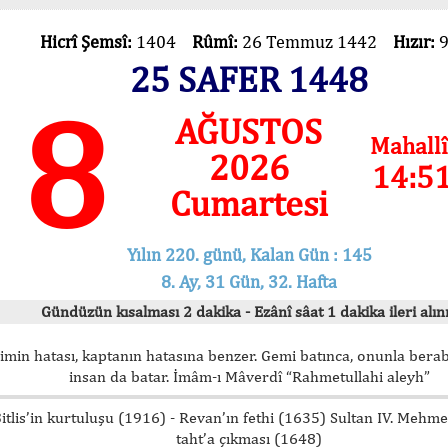
Hicrî Şemsî:
1404
Rûmî:
26 Temmuz 1442
Hızır:
25 SAFER 1448
8
AĞUSTOS
Mahallî
2026
14:5
Cumartesi
Yılın 220. günü, Kalan Gün : 145
8. Ay, 31 Gün, 32. Hafta
Gündüzün kısalması 2 dakika - Ezânî sâat 1 dakika ileri alını
imin hatası, kaptanın hatasına benzer. Gemi batınca, onunla bera
insan da batar. İmâm-ı Mâverdî “Rahmetullahi aleyh”
itlis’in kurtuluşu (1916) - Revan’ın fethi (1635) Sultan IV. Mehm
taht’a çıkması (1648)