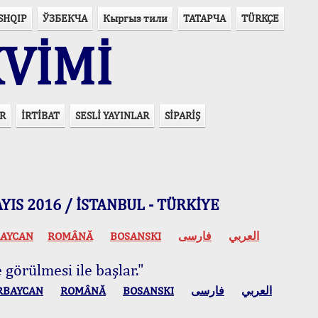
SHQIP
ЎЗБЕКЧА
Кыргыз тили
ТАТАРЧА
TÜRKÇE
VİMİ
R
İRTİBAT
SESLİ YAYINLAR
SİPARİŞ
 MAYIS 2016 / İSTANBUL - TÜRKİYE
AYCAN
ROMÂNĂ
BOSANSKI
فارسی
العربي
 görülmesi ile başlar."
RBAYCAN
ROMÂNĂ
BOSANSKI
فارسی
العربي