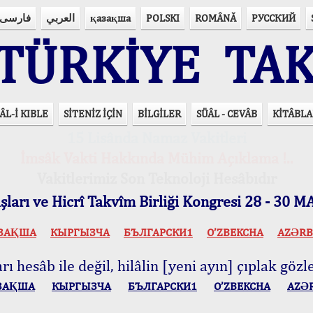
فارسی
العربي
қазақша
POLSKI
ROMÂNĂ
РУССКИЙ
ÜRKİYE TAK
ÂL-İ KIBLE
SİTENİZ İÇİN
BİLGİLER
SÜÂL - CEVÂB
KİTÂBLA
15 Lisânda Namaz Vakitleri
İmsâk Vakti Hakkında Mühim Açıklama !..
Vakitlerimiz Son Teknoloji Hesâbıdır
ları ve Hicrî Takvîm Birliği Kongresi 28 - 30
ЗАҚША
КЫPГЫЗЧA
БЪЛГАРСКИ1
O’ZBEKCHA
AZӘRB
ı hesâb ile değil, hilâlin [yeni ayın] çıplak gözle
ЗАҚША
КЫPГЫЗЧA
БЪЛГАРСКИ1
O’ZBEKCHA
AZӘ