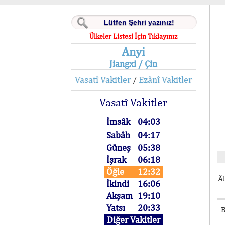
Ülkeler Listesi İçin Tıklayınız
Anyi
Jiangxi / Çin
Vasatî Vakitler
Ezânî Vakitler
/
Vasatî Vakitler
İmsâk
04:03
Sabâh
04:17
Güneş
05:38
İşrak
06:18
Öğle
12:32
Âl
İkindi
16:06
Akşam
19:10
Yatsı
20:33
B
Diğer Vakitler