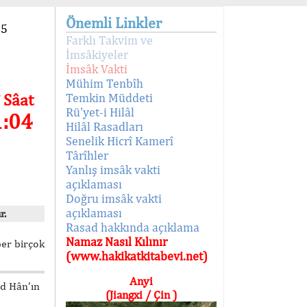
Önemli Linkler
95
Farklı Takvim ve
İmsâkiyeler
İmsâk Vakti
Mühim Tenbîh
 Sâat
Temkin Müddeti
Rü'yet-i Hilâl
1:04
Hilâl Rasadları
Senelik Hicrî Kamerî
Târîhler
Yanlış imsâk vakti
açıklaması
Doğru imsâk vakti
açıklaması
r.
Rasad hakkında açıklama
Namaz Nasıl Kılınır
ber birçok
(www.hakikatkitabevi.net)
Anyi
ed Hân’ın
(Jiangxi / Çin )