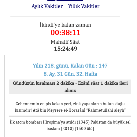
Aylık Vakitler
Yıllık Vakitler
İkindi'ye kalan zaman
00:38:11
Mahallî Sâat
15:24:49
Yılın 218. günü, Kalan Gün : 147
8. Ay, 31 Gün, 32. Hafta
Gündüzün kısalması 2 dakika - Ezânî sâat 1 dakika ileri
alınır.
Cehennemin en pis kokan yeri, zinâ yapanların bulun-duğu
kısımdır! Atâ bin Meysere el-Horasânî “Rahmetullahi aleyh”
İlk atom bombası Hiroşima’ya atıldı (1945) Pakistan’da büyük sel
baskını (2010) [1500 ölü]