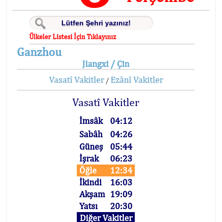
Ülkeler Listesi İçin Tıklayınız
Ganzhou
Jiangxi / Çin
Vasatî Vakitler
Ezânî Vakitler
/
Vasatî Vakitler
İmsâk
04:12
Sabâh
04:26
Güneş
05:44
İşrak
06:23
Öğle
12:34
İkindi
16:03
Akşam
19:09
Yatsı
20:30
Diğer Vakitler