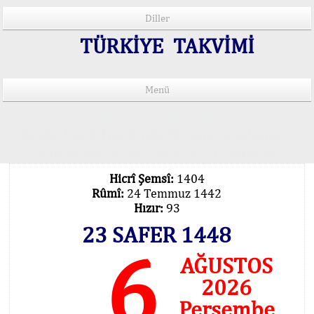
Diller
TÜRKİYE TAKVİMİ
Menü
15 Lisânda Namaz Vakitleri
İmsâk Vakti Hakkında Mühim Açıklama !..
Vakitlerimiz Son Teknoloji Hesâbıdır
Hicrî Şemsî:
1404
Rûmî:
24 Temmuz 1442
Hızır:
93
23 SAFER 1448
6
AĞUSTOS
2026
Perşembe