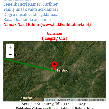
Senelik Hicrî Kamerî Târîhler
Yanlış imsâk vakti açıklaması
Doğru imsâk vakti açıklaması
Rasad hakkında açıklama
Namaz Nasıl Kılınır (www.hakikatkitabevi.net)
Ganzhou
(Jiangxi / Çin )
+
−
Leaflet
| Powered by
Esri
|
Earthstar Geographics
Arz :
25° 50' Kuzey,
Tûl :
114° 56' Doğu
Şehirden Çıkan
yeşil
hat , kıble istikâmetidir.