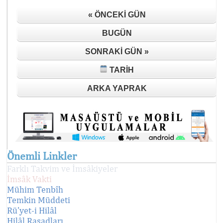
« ÖNCEKI GÜN
BUGÜN
SONRAKI GÜN »
TARIH
ARKA YAPRAK
Önemli Linkler
Farklı Takvim ve İmsâkiyeler
İmsâk Vakti
Mühim Tenbîh
Temkin Müddeti
Rü'yet-i Hilâl
Hilâl Rasadları