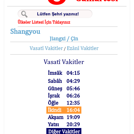
Ülkeler Listesi İçin Tıklayınız
Shangyou
Jiangxi / Çin
Vasatî Vakitler
Ezânî Vakitler
/
Vasatî Vakitler
İmsâk
04:15
Sabâh
04:29
Güneş
05:46
İşrak
06:26
Öğle
12:35
İkindi
16:04
Akşam
19:09
Yatsı
20:29
Diğer Vakitler