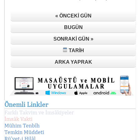
« ÖNCEKI GÜN
BUGÜN
SONRAKI GÜN »
TARIH
ARKA YAPRAK
Önemli Linkler
Farklı Takvim ve İmsâkiyeler
İmsâk Vakti
Mühim Tenbîh
Temkin Müddeti
Rü'yet-i Hilâl