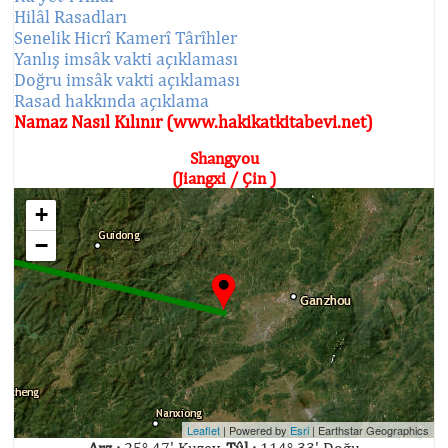
Hilâl Rasadları
Senelik Hicrî Kamerî Târîhler
Yanlış imsâk vakti açıklaması
Doğru imsâk vakti açıklaması
Rasad hakkında açıklama
Namaz Nasıl Kılınır (www.hakikatkitabevi.net)
Shangyou
(Jiangxi / Çin )
+
−
Leaflet
| Powered by
Esri
|
Earthstar Geographics
Arz :
25° 47' Kuzey,
Tûl :
114° 33' Doğu