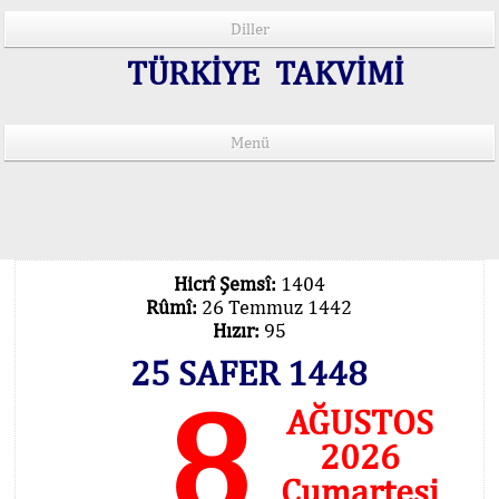
Diller
TÜRKİYE TAKVİMİ
Menü
15 Lisânda Namaz Vakitleri
İmsâk Vakti Hakkında Mühim Açıklama !..
Vakitlerimiz Son Teknoloji Hesâbıdır
Hicrî Şemsî:
1404
Rûmî:
26 Temmuz 1442
Hızır:
95
25 SAFER 1448
8
AĞUSTOS
2026
Cumartesi