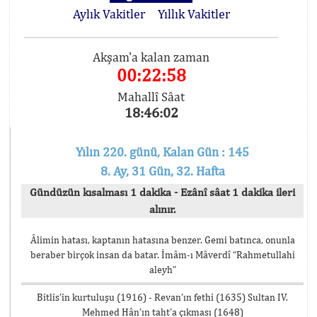
Aylık Vakitler
Yıllık Vakitler
Akşam'a kalan zaman
00:22:58
Mahallî Sâat
18:46:02
Yılın 220. günü, Kalan Gün : 145
8. Ay, 31 Gün, 32. Hafta
Gündüzün kısalması 1 dakika - Ezânî sâat 1 dakika ileri
alınır.
Âlimin hatası, kaptanın hatasına benzer. Gemi batınca, onunla
beraber birçok insan da batar. İmâm-ı Mâverdî “Rahmetullahi
aleyh”
Bitlis’in kurtuluşu (1916) - Revan’ın fethi (1635) Sultan IV.
Mehmed Hân’ın taht’a çıkması (1648)