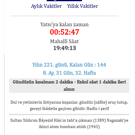
Aylık Vakitler
Yıllık Vakitler
Yatsı'ya kalan zaman
00:52:47
Mahallî Sâat
19:49:13
Yılın 221. günü, Kalan Gün : 144
8. Ay, 31 Gün, 32. Hafta
Gündüzün kısalması 2 dakika - Ezânî sâat 1 dakika ileri
alınır.
Dul ve yetimlerin ihtiyacına koşanlar, gündüz (nâfile) oruç tutup,
geceyi ibâdetle geçiren gibidir. Hadîs-i şerîf
Sultan Yıldırım Bâyezid Hân’ın taht’a çıkması (1389) Nagazaki’ye
ikinci atom bombası atıldı (1945)