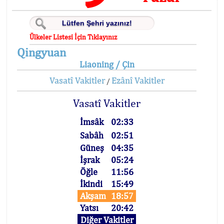
Ülkeler Listesi İçin Tıklayınız
Qingyuan
Liaoning / Çin
Vasatî Vakitler
Ezânî Vakitler
/
Vasatî Vakitler
İmsâk
02:33
Sabâh
02:51
Güneş
04:35
İşrak
05:24
Öğle
11:56
İkindi
15:49
Akşam
18:57
Yatsı
20:42
Diğer Vakitler