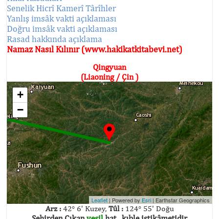
Senelik Hicrî Kamerî Târîhler
Yanlış imsâk vakti açıklaması
Doğru imsâk vakti açıklaması
Rasad hakkında açıklama
Namaz Nasıl Kılınır (www.hakikatkitabevi.net)
Qingyuan
(Liaoning / Çin )
+
−
Leaflet
| Powered by
Esri
|
Earthstar Geographics
Arz :
42° 6' Kuzey,
Tûl :
124° 55' Doğu
Şehirden Çıkan
yeşil
hat , kıble istikâmetidir.