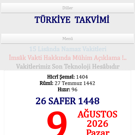
Diller
TÜRKİYE TAKVİMİ
Menü
15 Lisânda Namaz Vakitleri
İmsâk Vakti Hakkında Mühim Açıklama !..
Vakitlerimiz Son Teknoloji Hesâbıdır
Hicrî Şemsî:
1404
Rûmî:
27 Temmuz 1442
Hızır:
96
26 SAFER 1448
9
AĞUSTOS
2026
Pazar