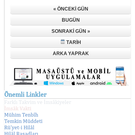
« ÖNCEKI GÜN
BUGÜN
SONRAKI GÜN »
TARIH
ARKA YAPRAK
Önemli Linkler
Farklı Takvim ve İmsâkiyeler
İmsâk Vakti
Mühim Tenbîh
Temkin Müddeti
Rü'yet-i Hilâl
Hilâl Rasadları