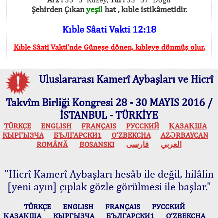
Şehirden Çıkan
yeşil
hat , kıble istikâmetidir.
Kıble Sâati Vakti 12:18
Kıble Sâati Vakti'nde Güneşe dönen, kıbleye dönmüş olur.
Uluslararası Kamerî Aybaşları ve Hicrî
Takvîm Birliği Kongresi 28 - 30 MAYIS 2016 /
İSTANBUL - TÜRKİYE
TÜRKÇE
ENGLISH
FRANÇAIS
РУССКИЙ
ҚАЗАҚША
КЫPГЫЗЧA
БЪЛГАРСКИ1
O’ZBEKCHA
AZӘRBAYCAN
ROMÂNĂ
BOSANSKI
فارسی
العربي
"Hicrî Kamerî Aybaşları hesâb ile değil, hilâlin
[yeni ayın] çıplak gözle görülmesi ile başlar."
TÜRKÇE
ENGLISH
FRANÇAIS
РУССКИЙ
ҚАЗАҚША
КЫPГЫЗЧA
БЪЛГАРСКИ1
O’ZBEKCHA