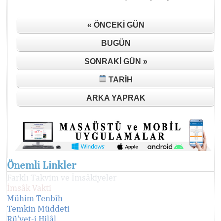
« ÖNCEKI GÜN
BUGÜN
SONRAKI GÜN »
TARIH
ARKA YAPRAK
Önemli Linkler
Farklı Takvim ve İmsâkiyeler
İmsâk Vakti
Mühim Tenbîh
Temkin Müddeti
Rü'yet-i Hilâl