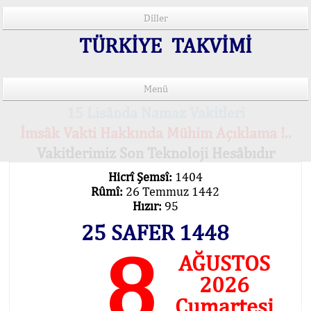
Diller
TÜRKİYE TAKVİMİ
Menü
15 Lisânda Namaz Vakitleri
İmsâk Vakti Hakkında Mühim Açıklama !..
Vakitlerimiz Son Teknoloji Hesâbıdır
Hicrî Şemsî:
1404
Rûmî:
26 Temmuz 1442
Hızır:
95
25 SAFER 1448
8
AĞUSTOS
2026
Cumartesi