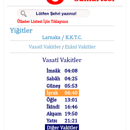
Ülkeler Listesi İçin Tıklayınız
Yiğitler
Larnaka / K.K.T.C.
Vasatî Vakitler
Ezânî Vakitler
/
Vasatî Vakitler
İmsâk
04:08
Sabâh
04:25
Güneş
05:53
İşrak
06:40
Öğle
13:01
İkindi
16:46
Akşam
19:50
Yatsı
21:21
Diğer Vakitler