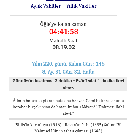
Aylık Vakitler
Yıllık Vakitler
Öğle'ye kalan zaman
04:41:58
Mahallî Sâat
08:19:02
Yılın 220. günü, Kalan Gün : 145
8. Ay, 31 Gün, 32. Hafta
Gündüzün kısalması 2 dakika - Ezânî sâat 1 dakika ileri
alınır.
Âlimin hatası, kaptanın hatasına benzer. Gemi batınca, onunla
beraber birçok insan da batar. İmâm-ı Mâverdî “Rahmetullahi
aleyh”
Bitlis’in kurtuluşu (1916) - Revan’ın fethi (1635) Sultan IV.
Mehmed Hân’ın taht’a çıkması (1648)