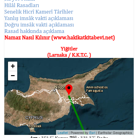
Hilâl Rasadları
Senelik Hicrî Kamerî Târîhler
Yanlış imsâk vakti açıklaması
Doğru imsâk vakti açıklaması
Rasad hakkında açıklama
Namaz Nasıl Kılınır (www.hakikatkitabevi.net)
Yiğitler
(Larnaka / K.K.T.C. )
+
−
Leaflet
| Powered by
Esri
|
Earthstar Geographics
Arz :
35° 5' Kuzey,
Tûl :
33° 37' Doğu