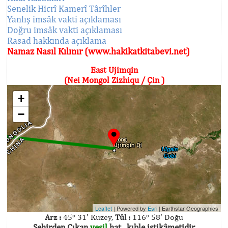
Senelik Hicrî Kamerî Târîhler
Yanlış imsâk vakti açıklaması
Doğru imsâk vakti açıklaması
Rasad hakkında açıklama
Namaz Nasıl Kılınır (www.hakikatkitabevi.net)
East Ujimqin
(Nei Mongol Zizhiqu / Çin )
+
−
Leaflet
| Powered by
Esri
|
Earthstar Geographics
Arz :
45° 31' Kuzey,
Tûl :
116° 58' Doğu
Şehirden Çıkan
yeşil
hat , kıble istikâmetidir.