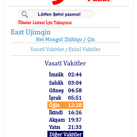
Ülkeler Listesi İçin Tıklayınız
East Ujimqin
Nei Mongol Zizhiqu / Çin
Vasatî Vakitler
Ezânî Vakitler
/
Vasatî Vakitler
İmsâk
02:44
Sabâh
03:04
Güneş
04:58
İşrak
05:51
Öğle
12:28
İkindi
16:26
Akşam
19:37
Yatsı
21:33
Diğer Vakitler