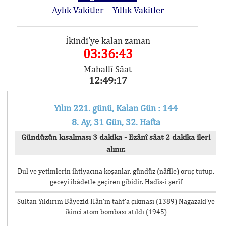
Aylık Vakitler
Yıllık Vakitler
İkindi'ye kalan zaman
03:36:43
Mahallî Sâat
12:49:17
Yılın 221. günü, Kalan Gün : 144
8. Ay, 31 Gün, 32. Hafta
Gündüzün kısalması 3 dakika - Ezânî sâat 2 dakika ileri
alınır.
Dul ve yetimlerin ihtiyacına koşanlar, gündüz (nâfile) oruç tutup,
geceyi ibâdetle geçiren gibidir. Hadîs-i şerîf
Sultan Yıldırım Bâyezid Hân’ın taht’a çıkması (1389) Nagazaki’ye
ikinci atom bombası atıldı (1945)