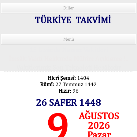
Diller
TÜRKİYE TAKVİMİ
Menü
15 Lisânda Namaz Vakitleri
İmsâk Vakti Hakkında Mühim Açıklama !..
Vakitlerimiz Son Teknoloji Hesâbıdır
Hicrî Şemsî:
1404
Rûmî:
27 Temmuz 1442
Hızır:
96
26 SAFER 1448
9
AĞUSTOS
2026
Pazar