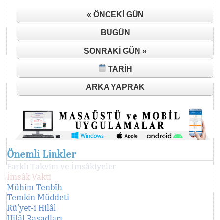
« ÖNCEKI GÜN
BUGÜN
SONRAKI GÜN »
TARIH
ARKA YAPRAK
Önemli Linkler
Farklı Takvim ve İmsâkiyeler
İmsâk Vakti
Mühim Tenbîh
Temkin Müddeti
Rü'yet-i Hilâl
Hilâl Rasadları