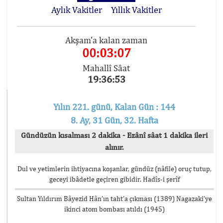
Aylık Vakitler
Yıllık Vakitler
Akşam'a kalan zaman
00:03:07
Mahallî Sâat
19:36:53
Yılın 221. günü, Kalan Gün : 144
8. Ay, 31 Gün, 32. Hafta
Gündüzün kısalması 2 dakika - Ezânî sâat 1 dakika ileri
alınır.
Dul ve yetimlerin ihtiyacına koşanlar, gündüz (nâfile) oruç tutup,
geceyi ibâdetle geçiren gibidir. Hadîs-i şerîf
Sultan Yıldırım Bâyezid Hân’ın taht’a çıkması (1389) Nagazaki’ye
ikinci atom bombası atıldı (1945)