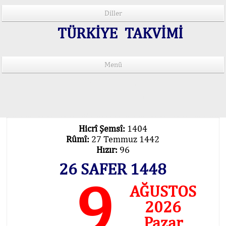
Diller
TÜRKİYE TAKVİMİ
Menü
15 Lisânda Namaz Vakitleri
İmsâk Vakti Hakkında Mühim Açıklama !..
Vakitlerimiz Son Teknoloji Hesâbıdır
Hicrî Şemsî:
1404
Rûmî:
27 Temmuz 1442
Hızır:
96
26 SAFER 1448
9
AĞUSTOS
2026
Pazar