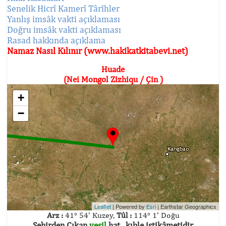
Senelik Hicrî Kamerî Târîhler
Yanlış imsâk vakti açıklaması
Doğru imsâk vakti açıklaması
Rasad hakkında açıklama
Namaz Nasıl Kılınır (www.hakikatkitabevi.net)
Huade
(Nei Mongol Zizhiqu / Çin )
+
−
Leaflet
| Powered by
Esri
|
Earthstar Geographics
Arz :
41° 54' Kuzey,
Tûl :
114° 1' Doğu
Şehirden Çıkan
yeşil
hat , kıble istikâmetidir.