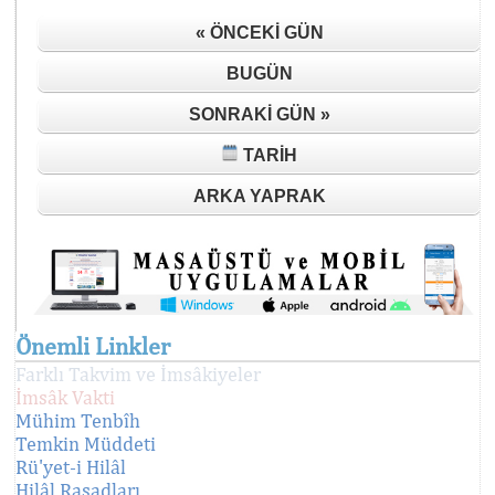
« ÖNCEKI GÜN
BUGÜN
SONRAKI GÜN »
TARIH
ARKA YAPRAK
Önemli Linkler
Farklı Takvim ve İmsâkiyeler
İmsâk Vakti
Mühim Tenbîh
Temkin Müddeti
Rü'yet-i Hilâl
Hilâl Rasadları