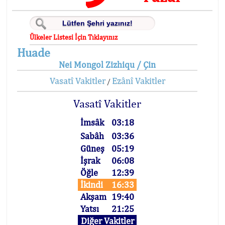
Ülkeler Listesi İçin Tıklayınız
Huade
Nei Mongol Zizhiqu / Çin
Vasatî Vakitler
Ezânî Vakitler
/
Vasatî Vakitler
İmsâk
03:18
Sabâh
03:36
Güneş
05:19
İşrak
06:08
Öğle
12:39
İkindi
16:33
Akşam
19:40
Yatsı
21:25
Diğer Vakitler