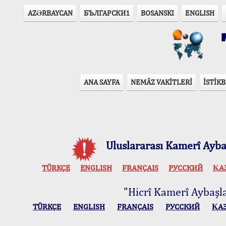
AZӘRBAYCAN
БЪЛГАРСКИ1
BOSANSKI
ENGLISH
T
ANA SAYFA
NEMÂZ VAKİTLERİ
İSTİKB
Uluslararası Kamerî Aybaş
TÜRKÇE
ENGLISH
FRANÇAIS
РУССКИЙ
ҚА
"Hicrî Kamerî Aybaşlar
TÜRKÇE
ENGLISH
FRANÇAIS
РУССКИЙ
ҚА