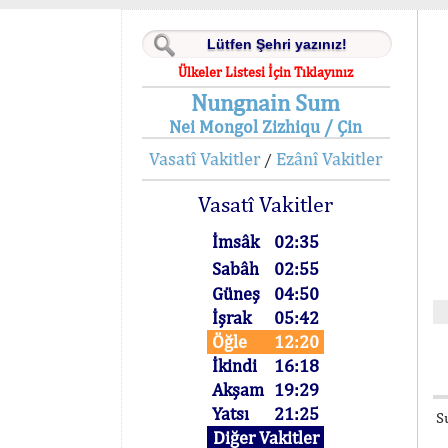
Ülkeler Listesi İçin Tıklayınız
Nungnain Sum
Nei Mongol Zizhiqu / Çin
Vasatî Vakitler
Ezânî Vakitler
/
Vasatî Vakitler
İmsâk
02:35
Sabâh
02:55
Güneş
04:50
İşrak
05:42
Öğle
12:20
İkindi
16:18
Akşam
19:29
Yatsı
21:25
S
Diğer Vakitler