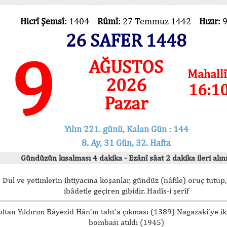
Hicrî Şemsî:
1404
Rûmî:
27 Temmuz 1442
Hızır:
26 SAFER 1448
9
AĞUSTOS
Mahallî
2026
16:1
Pazar
Yılın 221. günü, Kalan Gün : 144
8. Ay, 31 Gün, 32. Hafta
Gündüzün kısalması 4 dakika - Ezânî sâat 2 dakika ileri alını
Dul ve yetimlerin ihtiyacına koşanlar, gündüz (nâfile) oruç tutup,
ibâdetle geçiren gibidir. Hadîs-i şerîf
ultan Yıldırım Bâyezid Hân’ın taht’a çıkması (1389) Nagazaki’ye i
bombası atıldı (1945)