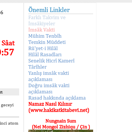
Önemli Linkler
96
Farklı Takvim ve
İmsâkiyeler
İmsâk Vakti
Mühim Tenbîh
 Sâat
Temkin Müddeti
Rü'yet-i Hilâl
0:57
Hilâl Rasadları
Senelik Hicrî Kamerî
Târîhler
Yanlış imsâk vakti
açıklaması
Doğru imsâk vakti
açıklaması
r.
Rasad hakkında açıklama
Namaz Nasıl Kılınır
 geceyi
(www.hakikatkitabevi.net)
Nungnain Sum
kinci atom
(Nei Mongol Zizhiqu / Çin )