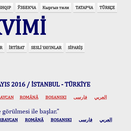
SHQIP
ЎЗБЕКЧА
Кыргыз тили
ТАТАРЧА
TÜRKÇE
VİMİ
R
İRTİBAT
SESLİ YAYINLAR
SİPARİŞ
 MAYIS 2016 / İSTANBUL - TÜRKİYE
AYCAN
ROMÂNĂ
BOSANSKI
فارسی
العربي
 görülmesi ile başlar."
RBAYCAN
ROMÂNĂ
BOSANSKI
فارسی
العربي