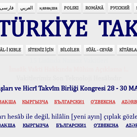
فارسی
العربي
қазақша
POLSKI
ROMÂNĂ
РУССКИЙ
ÜRKİYE TAK
ÂL-İ KIBLE
SİTENİZ İÇİN
BİLGİLER
SÜÂL - CEVÂB
KİTÂBLA
15 Lisânda Namaz Vakitleri
İmsâk Vakti Hakkında Mühim Açıklama !..
Vakitlerimiz Son Teknoloji Hesâbıdır
ları ve Hicrî Takvîm Birliği Kongresi 28 - 30
ЗАҚША
КЫPГЫЗЧA
БЪЛГАРСКИ1
O’ZBEKCHA
AZӘRB
ı hesâb ile değil, hilâlin [yeni ayın] çıplak gözle
ЗАҚША
КЫPГЫЗЧA
БЪЛГАРСКИ1
O’ZBEKCHA
AZӘ